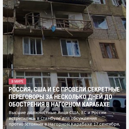
В МИРЕ
РОССИЯ, США И ЕС ПРОВЕЛИ СЕКРЕТНЫЕ
ПЕРЕГОВОРЫ ЗА НЕСКОЛЬКО ДНЕЙ ДО
ОБОСТРЕНИЯ В НАГОРНОМ КАРАБАХЕ
Высшие должностные лица США, ЕС и России
встретились в Стамбуле для обсуждения
противостояния в Нагорном Карабахе 17 сентября,