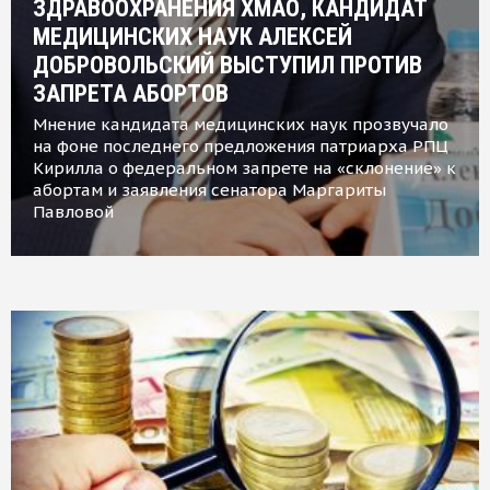
ЗДРАВООХРАНЕНИЯ ХМАО, КАНДИДАТ
МЕДИЦИНСКИХ НАУК АЛЕКСЕЙ
ДОБРОВОЛЬСКИЙ ВЫСТУПИЛ ПРОТИВ
ЗАПРЕТА АБОРТОВ
Мнение кандидата медицинских наук прозвучало
на фоне последнего предложения патриарха РПЦ
Кирилла о федеральном запрете на «склонение» к
абортам и заявления сенатора Маргариты
Павловой