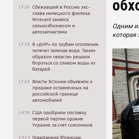
обх
17:26
Сбежавший в Россию экс-
глава немецкого финтеха
Wirecard занялся
Одним из
сельхозбизнесом и
автозапчастями
которая
17:16
В «ДНР» по трубам отопления
потечет зеленая вода. Таким
образом «власти» решили
бороться со сливом воды из
батарей
17:13
Власти Эстонии объявили о
продаже оставленных на
российской границе
автомобилей
14:30
США одобрили поставку
первой партии оружия
Украине за счет союзников
14:24
Гражданина Франции,