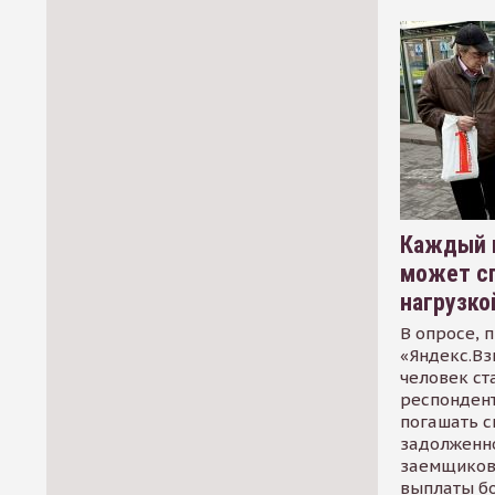
Каждый 
может сп
нагрузко
В опросе, 
«Яндекс.Вз
человек ст
респондент
погашать 
задолженно
заемщиков
выплаты б