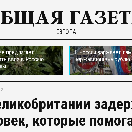
ЕВРОПА
ав предлагает
В России заржавел пам
ть ввоз в Россию
нержавеющему рублю
аны
12
еликобритании заде
овек, которые помог