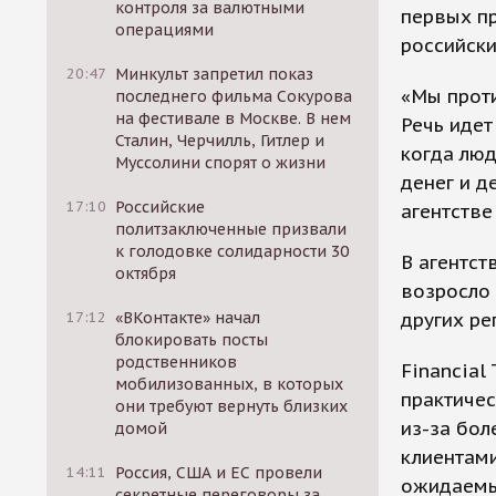
контроля за валютными
первых пр
операциями
российски
20:47
Минкульт запретил показ
«Мы проти
последнего фильма Сокурова
на фестивале в Москве. В нем
Речь идет
Сталин, Черчилль, Гитлер и
когда люд
Муссолини спорят о жизни
денег и д
17:10
Российские
агентстве
политзаключенные призвали
к голодовке солидарности 30
В агентст
октября
возросло 
других ре
17:12
«ВКонтакте» начал
блокировать посты
родственников
Financial
мобилизованных, в которых
практиче
они требуют вернуть близких
из-за бол
домой
клиентами
14:11
Россия, США и ЕС провели
ожидаемы
секретные переговоры за