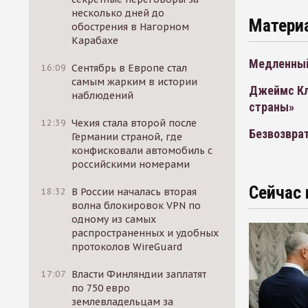
несколько дней до
Матери
обострения в Нагорном
Карабахе
Медленны
16:09
Сентябрь в Европе стал
самым жарким в истории
Джеймс Кле
наблюдений
страны»
12:39
Чехия стала второй после
Безвозвра
Германии страной, где
конфисковали автомобиль с
российскими номерами
Сейчас 
18:32
В России началась вторая
волна блокировок VPN по
одному из самых
распространенных и удобных
протоколов WireGuard
17:07
Власти Финляндии заплатят
по 750 евро
землевладельцам за