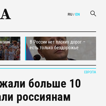
RU
/
EN
ятник
В России нет плохих дорог –
есть только бездорожье
ЕВРОПА
ржали больше 10
али россиянам