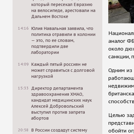
который пересекал Евразию
на велосипеде, арестовали на
Дальнем Востоке
14:16
Юлия Навальная заявила, что
Националь
политика отравили в колонии
аналог ФБ
— это, по ее словам,
подтвердили две
около дю
лаборатории
санкции, 
14:09
Каждый пятый россиян не
Одним из 
может справиться с долговой
нагрузкой
работающ
недвижим
15:33
Директор департамента
британска
здравоохранения ХМАО,
кандидат медицинских наук
способств
Алексей Добровольский
выступил против запрета
Целью за
абортов
представи
обойти ог
20:58
В России создадут систему