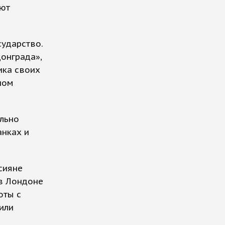
ают
сударство.
донграда»,
ика своих
ном
ельно
анках и
сияне
в Лондоне
оты с
или