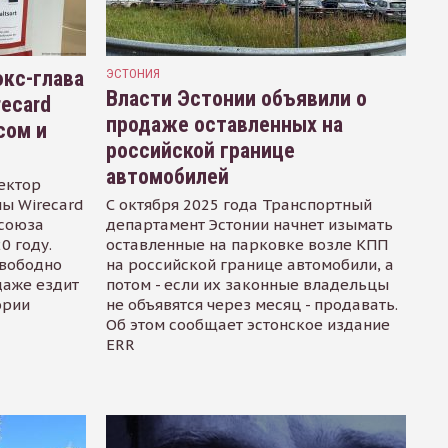
кс-глава
ЭСТОНИЯ
Власти Эстонии объявили о
recard
продаже оставленных на
сом и
российской границе
автомобилей
ектор
ы Wirecard
С октября 2025 года Транспортный
осоюза
департамент Эстонии начнет изымать
0 году.
оставленные на парковке возле КПП
свободно
на российской границе автомобили, а
даже ездит
потом - если их законные владельцы
ории
не объявятся через месяц - продавать.
Об этом сообщает эстонское издание
ERR