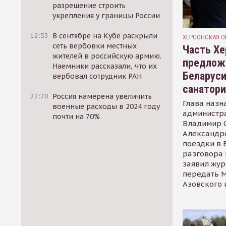
разрешение строить
укрепления у границы России
12:53
В сентябре на Кубе раскрыли
ХЕРСОНСКАЯ О
сеть вербовки местных
Часть Хе
жителей в российскую армию.
предлож
Наемники рассказали, что их
Беларуси
вербовал сотрудник РАН
санатор
22:20
Россия намерена увеличить
Глава назн
военные расходы в 2024 году
администр
почти на 70%
Владимир С
Александр
поездки в 
разговора 
заявил жур
передать М
Азовского 