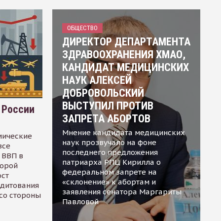
ОБЩЕСТВО
ДИРЕКТОР ДЕПАРТАМЕНТА
ЗДРАВООХРАНЕНИЯ ХМАО,
КАНДИДАТ МЕДИЦИНСКИХ
НАУК АЛЕКСЕЙ
ДОБРОВОЛЬСКИЙ
ВЫСТУПИЛ ПРОТИВ
 России
ЗАПРЕТА АБОРТОВ
Мнение кандидата медицинских
мические
наук прозвучало на фоне
все
последнего предложения
 ВВП в
патриарха РПЦ Кирилла о
торой
федеральном запрете на
ост
«склонение» к абортам и
едитования
заявления сенатора Маргариты
 со стороны
Павловой