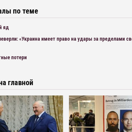
алы по теме
й яд
верли: «Украина имеет право на удары за пределами св
тные потери
на главной