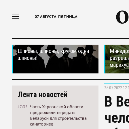
07 АВГУСТА, ПЯТНИЦА
Шпионы, шпионы, кругом одни
Минздр
шпионы!
разреши
мариху
25.07.2022 12:
Лента новостей
В В
17:35
Часть Херсонской области
чел
предложили передать
Беларуси для строительства
санаториев