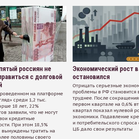
пятый россиян не
Экономический рост в
равиться с долговой
остановился
й
Отрицать серьезные эконо
проблемы в РФ становится 
проведенном на платформе
труднее. После сокращения
гляд» среди 1,2 тыс.
первом квартале на 0,6% в
арше 18 лет, 22%
квартал показал нулевой р
ов заявили, что не могут
экономики. Подавление кр
свои кредитные
и потребительского спроса
сти. При этом 18,5%
ЦБ дало свои результаты
 вынуждены тратить на
олее половины своего