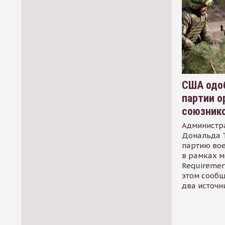
США одоб
партии о
союзник
Администр
Дональда 
партию во
в рамках м
Requirement
этом сообщ
два источн