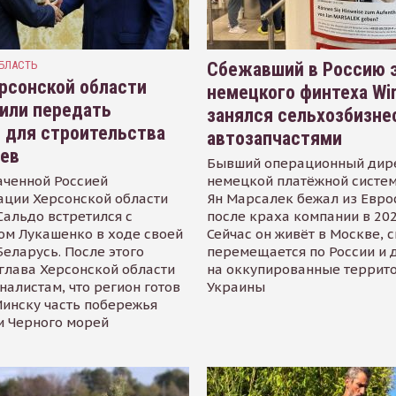
БЛАСТЬ
Сбежавший в Россию э
рсонской области
немецкого финтеха Wi
или передать
занялся сельхозбизне
 для строительства
автозапчастями
иев
Бывший операционный дир
аченной Россией
немецкой платёжной систем
ации Херсонской области
Ян Марсалек бежал из Евр
альдо встретился с
после краха компании в 202
ом Лукашенко в ходе своей
Сейчас он живёт в Москве, 
Беларусь. После этого
перемещается по России и 
глава Херсонской области
на оккупированные террит
налистам, что регион готов
Украины
инску часть побережья
и Черного морей