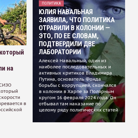
ПОЛИТИКА
ЮЛИЯ НАВАЛЬНАЯ
ЗАЯВИЛА, ЧТО ПОЛИТИКА
ОТРАВИЛИ В КОЛОНИИ —
ЭТО, ПО ЕЕ СЛОВАМ,
ПОДТВЕРДИЛИ ДВЕ
ЛАБОРАТОРИИ
 который
Алексей Навальный, один из
наиболее последовательных и
ли на
активных критиков Владимира
Путина, основатель Фонда
 СИЗО
борьбы с коррупцией, скончался
 который
в колонии в Харпе за Полярным
скорости
кругом 16 февраля 2024 года. Он
зревается в
отбывал там наказание по
оссийской
целому ряду политических статей