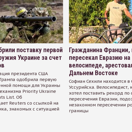
рили поставку первой
Гражданина Франции,
ружия Украине за счет
пересекал Евразию на
ов
велосипеде, арестова
Дальнем Востоке
ация президента США
Трампа одобрила первую
Софиан Сехили находится в
енной помощи для Украины
Уссурийска. Велосипедист,
еханизма Priority Ukraine
хотел поставить рекорд по 
s List. Об
пересечения Евразии, подо
ает Reuters со ссылкой на
незаконном пересечении р
ика, знакомых с ситуацией
границы