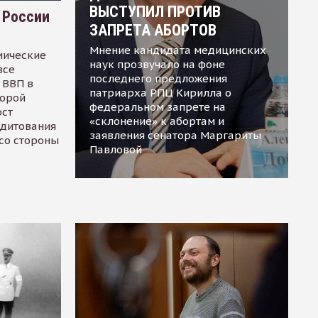
ВЫСТУПИЛ ПРОТИВ
 России
ЗАПРЕТА АБОРТОВ
Мнение кандидата медицинских
мические
наук прозвучало на фоне
все
последнего предложения
 ВВП в
патриарха РПЦ Кирилла о
торой
федеральном запрете на
ост
«склонение» к абортам и
едитования
заявления сенатора Маргариты
 со стороны
Павловой