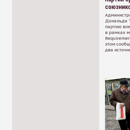
союзник
Администр
Дональда 
партию во
в рамках м
Requirement
этом сообщ
два источн