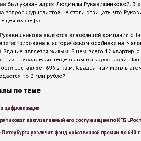
ии был указан адрес Людмилы Рукавишниковой. В «
на запрос журналистов не стали отрицать, что Рука
тещей их шефа.
Рукавишникова является владелицей компании «Ни
арегистрирована в историческом особняке на Мало
. Здание является жилым. В нем всего 12 квартир, а
из них принадлежит теще главы госкорпорации. Пл
сти составляет 696,2 кв.м. Квадратный метр в это
одается по 2 млн рублей.
алы по теме
но цифровизации
критиковал возглавляемый его сослуживцем по КГБ «Рос
 Петербурга увеличит фонд собственной премии до 640 