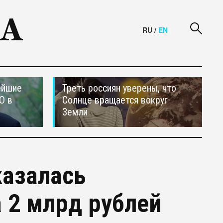
RU
/
EN
ейшие
Треть россиян уверены, что
О в
Солнце вращается вокруг
Земли
казалась
 2 млрд рублей