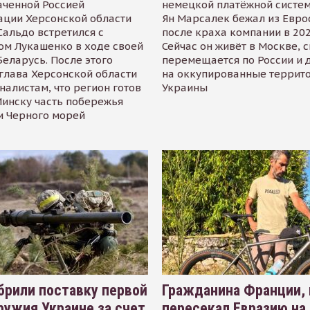
аченной Россией
немецкой платёжной систем
ации Херсонской области
Ян Марсалек бежал из Евр
альдо встретился с
после краха компании в 202
ом Лукашенко в ходе своей
Сейчас он живёт в Москве, 
Беларусь. После этого
перемещается по России и 
глава Херсонской области
на оккупированные террит
налистам, что регион готов
Украины
инску часть побережья
и Черного морей
рили поставку первой
Гражданина Франции,
ружия Украине за счет
пересекал Евразию на