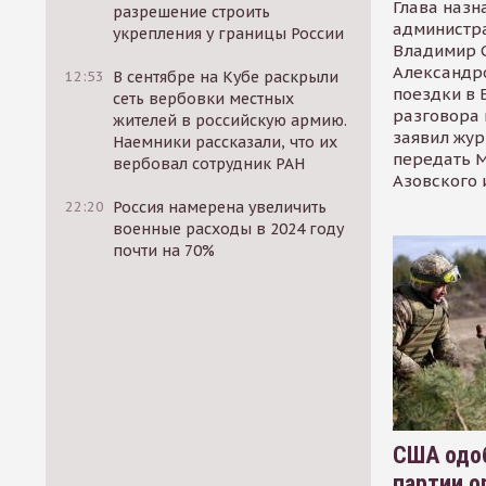
Глава назн
разрешение строить
администр
укрепления у границы России
Владимир С
Александр
12:53
В сентябре на Кубе раскрыли
поездки в 
сеть вербовки местных
разговора 
жителей в российскую армию.
заявил жур
Наемники рассказали, что их
передать М
вербовал сотрудник РАН
Азовского 
22:20
Россия намерена увеличить
военные расходы в 2024 году
почти на 70%
США одоб
партии о