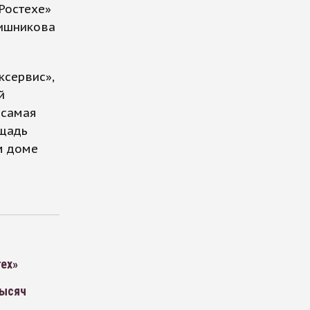
Ростехе»
вишникова
ксервис»,
й
 самая
ощадь
м доме
тех»
тысяч