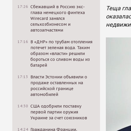
17:26
Сбежавший в Россию экс-
Теща гл
глава немецкого финтеха
оказалас
Wirecard занялся
недвижим
сельхозбизнесом и
автозапчастями
17:16
В «ДНР» по трубам отопления
потечет зеленая вода. Таким
образом «власти» решили
бороться со сливом воды из
батарей
17:13
Власти Эстонии объявили о
продаже оставленных на
российской границе
автомобилей
14:30
США одобрили поставку
первой партии оружия
Украине за счет союзников
14:24
Гражданина Франции,