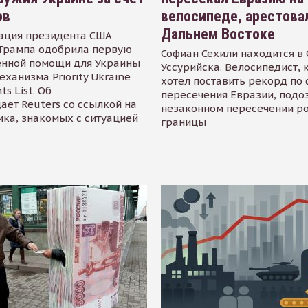
ов
велосипеде, арестова
Дальнем Востоке
ация президента США
Трампа одобрила первую
Софиан Сехили находится в
енной помощи для Украины
Уссурийска. Велосипедист,
еханизма Priority Ukraine
хотел поставить рекорд по 
s List. Об
пересечения Евразии, подо
ает Reuters со ссылкой на
незаконном пересечении р
ика, знакомых с ситуацией
границы