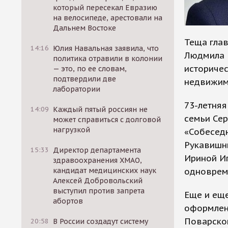
который пересекал Евразию
на велосипеде, арестовали на
Дальнем Востоке
Теща глав
14:16
Юлия Навальная заявила, что
Людмила 
политика отравили в колонии
историчес
— это, по ее словам,
подтвердили две
недвижимо
лаборатории
73-летняя
14:09
Каждый пятый россиян не
семьи Сер
может справиться с долговой
нагрузкой
«Собеседн
Рукавишни
15:33
Директор департамента
Ириной Иг
здравоохранения ХМАО,
одноврем
кандидат медицинских наук
Алексей Добровольский
выступил против запрета
Еще и еще
абортов
оформлени
Поварской
20:58
В России создадут систему