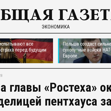
ЭКОНОМИКА
испытывают все
Польша создаст сильн
страха перед будущим
сухопутные войска НАТ
Европе
28
а главы «Ростеха» о
делицей пентхауса за