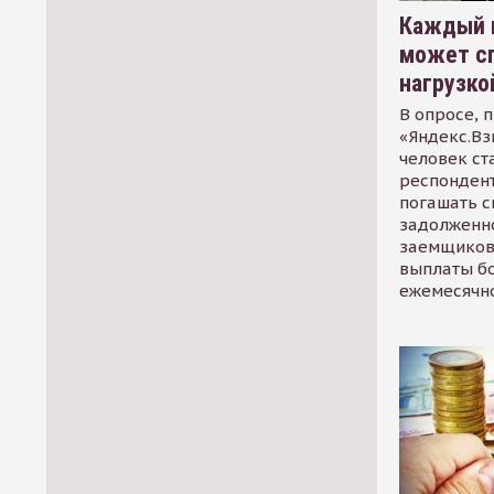
Каждый 
может сп
нагрузко
В опросе, 
«Яндекс.Вз
человек ст
респондент
погашать 
задолженно
заемщиков
выплаты б
ежемесячн