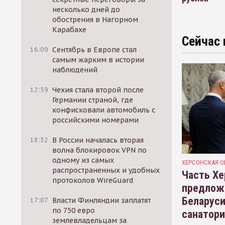
несколько дней до
обострения в Нагорном
Карабахе
Сейчас 
16:09
Сентябрь в Европе стал
самым жарким в истории
наблюдений
12:39
Чехия стала второй после
Германии страной, где
конфисковали автомобиль с
российскими номерами
18:32
В России началась вторая
волна блокировок VPN по
одному из самых
ХЕРСОНСКАЯ О
распространенных и удобных
Часть Хе
протоколов WireGuard
предлож
Беларуси
17:07
Власти Финляндии заплатят
по 750 евро
санатор
землевладельцам за