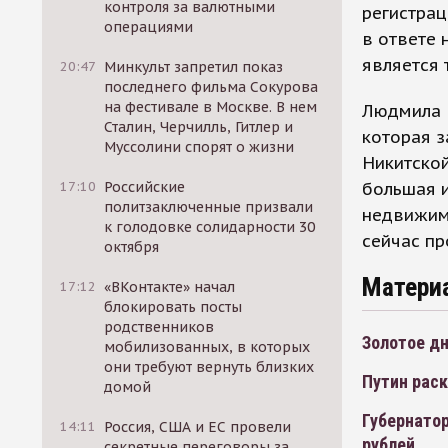
контроля за валютными
регистрац
операциями
в ответе 
является 
20:47
Минкульт запретил показ
последнего фильма Сокурова
на фестивале в Москве. В нем
Людмила 
Сталин, Черчилль, Гитлер и
которая з
Муссолини спорят о жизни
Никитской
большая 
17:10
Российские
политзаключенные призвали
недвижимо
к голодовке солидарности 30
сейчас пр
октября
Матери
17:12
«ВКонтакте» начал
блокировать посты
родственников
Золотое д
мобилизованных, в которых
они требуют вернуть близких
Путин рас
домой
Губернатор
14:11
Россия, США и ЕС провели
рублей
секретные переговоры за