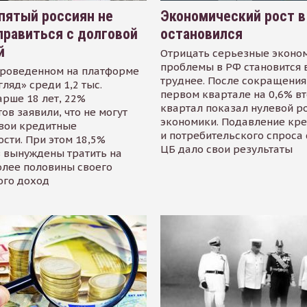
пятый россиян не
Экономический рост в
равиться с долговой
остановился
й
Отрицать серьезные эконо
проблемы в РФ становится 
проведенном на платформе
труднее. После сокращения
гляд» среди 1,2 тыс.
первом квартале на 0,6% в
арше 18 лет, 22%
квартал показал нулевой р
ов заявили, что не могут
экономики. Подавление кр
свои кредитные
и потребительского спроса
сти. При этом 18,5%
ЦБ дало свои результаты
 вынуждены тратить на
олее половины своего
ого доход