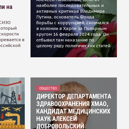
наиболее последовательных и
ли на
активных критиков Владимира
Путина, основатель Фонда
 СИЗО
борьбы с коррупцией, скончался
 который
в колонии в Харпе за Полярным
скорости
кругом 16 февраля 2024 года. Он
зревается в
отбывал там наказание по
оссийской
целому ряду политических статей
ОБЩЕСТВО
ДИРЕКТОР ДЕПАРТАМЕНТА
ЗДРАВООХРАНЕНИЯ ХМАО,
КАНДИДАТ МЕДИЦИНСКИХ
НАУК АЛЕКСЕЙ
ДОБРОВОЛЬСКИЙ