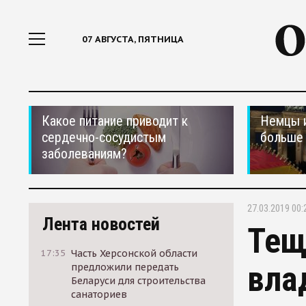
07 АВГУСТА, ПЯТНИЦА
Какое питание приводит к
Немцы 
сердечно-сосудистым
больше 
заболеваниям?
27.03.2019 00:
Лента новостей
Тещ
17:35
Часть Херсонской области
вла
предложили передать
Беларуси для строительства
санаториев