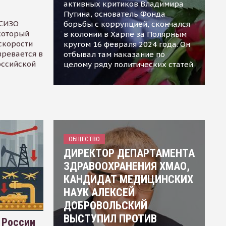
активных критиков Владимира
Путина, основатель Фонда
 СИЗО
борьбы с коррупцией, скончался
 который
в колонии в Харпе за Полярным
скорости
кругом 16 февраля 2024 года. Он
зревается в
отбывал там наказание по
оссийской
целому ряду политических статей
ОБЩЕСТВО
ДИРЕКТОР ДЕПАРТАМЕНТА
ЗДРАВООХРАНЕНИЯ ХМАО,
КАНДИДАТ МЕДИЦИНСКИХ
НАУК АЛЕКСЕЙ
ДОБРОВОЛЬСКИЙ
ВЫСТУПИЛ ПРОТИВ
 России