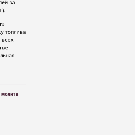
лей за
).
т»
ку топлива
 всех
тве
альная
 молитв