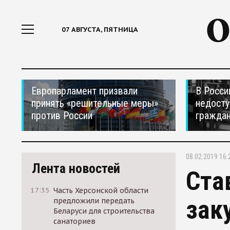
07 АВГУСТА, ПЯТНИЦА
Европарламент призвали
В Росси
принять «решительные меры»
недосту
против России
гражда
08.02.2019 16:
Лента новостей
Ста
17:35
Часть Херсонской области
зак
предложили передать
Беларуси для строительства
санаториев