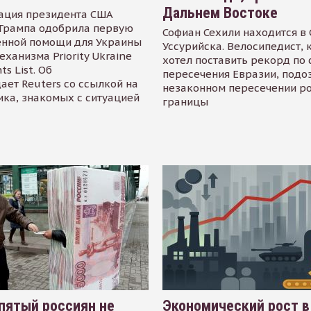
Дальнем Востоке
ация президента США
Трампа одобрила первую
Софиан Сехили находится в
енной помощи для Украины
Уссурийска. Велосипедист,
еханизма Priority Ukraine
хотел поставить рекорд по 
s List. Об
пересечения Евразии, подо
ает Reuters со ссылкой на
незаконном пересечении р
ика, знакомых с ситуацией
границы
пятый россиян не
Экономический рост в