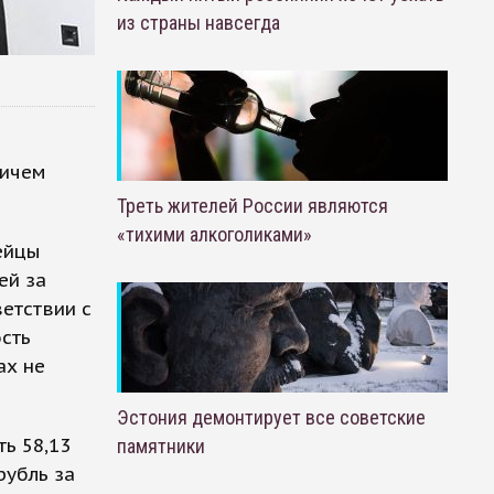
из страны навсегда
ричем
Треть жителей России являются
«тихими алкоголиками»
ейцы
ей за
ветствии с
сть
ах не
Эстония демонтирует все советские
ь 58,13
памятники
рубль за