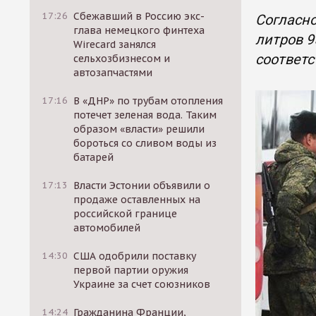
17:26
Сбежавший в Россию экс-
Согласно
глава немецкого финтеха
литров 9
Wirecard занялся
соответс
сельхозбизнесом и
автозапчастями
17:16
В «ДНР» по трубам отопления
потечет зеленая вода. Таким
образом «власти» решили
бороться со сливом воды из
батарей
17:13
Власти Эстонии объявили о
продаже оставленных на
российской границе
автомобилей
14:30
США одобрили поставку
первой партии оружия
Украине за счет союзников
14:24
Гражданина Франции,