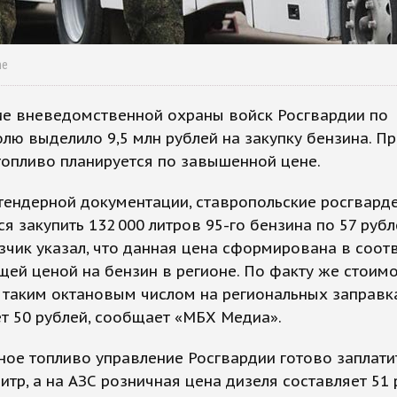
me
ие вневедомственной охраны войск Росгвардии по
лю выделило 9,5 млн рублей на закупку бензина. П
топливо планируется по завышенной цене.
тендерной документации, ставропольские росгвард
я закупить 132 000 литров 95-го бензина по 57 рубл
азчик указал, что данная цена сформирована в соот
ей ценой на бензин в регионе. По факту же стоимо
 таким октановым числом на региональных заправк
т 50 рублей, сообщает «МБХ Медиа».
ное топливо управление Росгвардии готово заплатит
литр, а на АЗС розничная цена дизеля составляет 51 