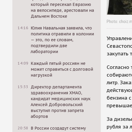
который пересекал Евразию
на велосипеде, арестовали на
Дальнем Востоке
Photo: choiz.
14:16
Юлия Навальная заявила, что
политика отравили в колонии
Управлен
— это, по ее словам,
Севастопо
подтвердили две
лаборатории
закупать 
14:09
Каждый пятый россиян не
Согласно 
может справиться с долговой
собираютс
нагрузкой
литр. Зак
15:33
Директор департамента
действующ
здравоохранения ХМАО,
бензина с
кандидат медицинских наук
Алексей Добровольский
превышае
выступил против запрета
абортов
За дизель
рубля за 
20:58
В России создадут систему