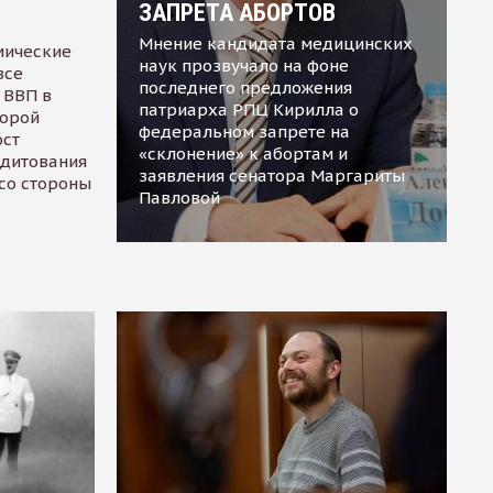
ЗАПРЕТА АБОРТОВ
Мнение кандидата медицинских
мические
наук прозвучало на фоне
все
последнего предложения
 ВВП в
патриарха РПЦ Кирилла о
торой
федеральном запрете на
ост
«склонение» к абортам и
едитования
заявления сенатора Маргариты
 со стороны
Павловой