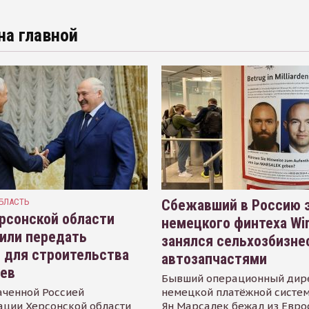
на главной
БЛАСТЬ
Сбежавший в Россию э
рсонской области
немецкого финтеха Wi
или передать
занялся сельхозбизне
 для строительства
автозапчастями
иев
Бывший операционный дир
аченной Россией
немецкой платёжной систем
ации Херсонской области
Ян Марсалек бежал из Евр