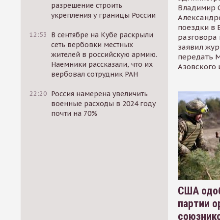
разрешение строить
Владимир С
укрепления у границы России
Александр
поездки в 
12:53
В сентябре на Кубе раскрыли
разговора 
сеть вербовки местных
заявил жур
жителей в российскую армию.
передать М
Наемники рассказали, что их
Азовского 
вербовал сотрудник РАН
22:20
Россия намерена увеличить
военные расходы в 2024 году
почти на 70%
США одоб
партии о
союзник