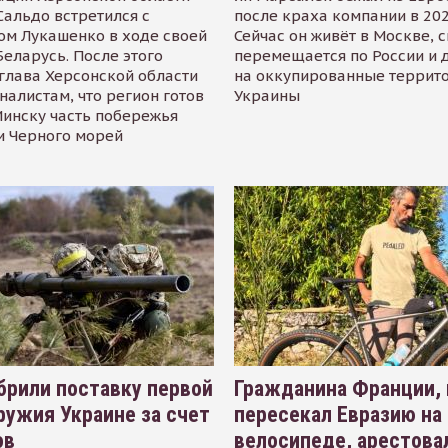
альдо встретился с
после краха компании в 202
ом Лукашенко в ходе своей
Сейчас он живёт в Москве, 
Беларусь. После этого
перемещается по России и 
глава Херсонской области
на оккупированные террит
налистам, что регион готов
Украины
инску часть побережья
и Черного морей
рили поставку первой
Гражданина Франции,
ружия Украине за счет
пересекал Евразию на
ов
велосипеде, арестова