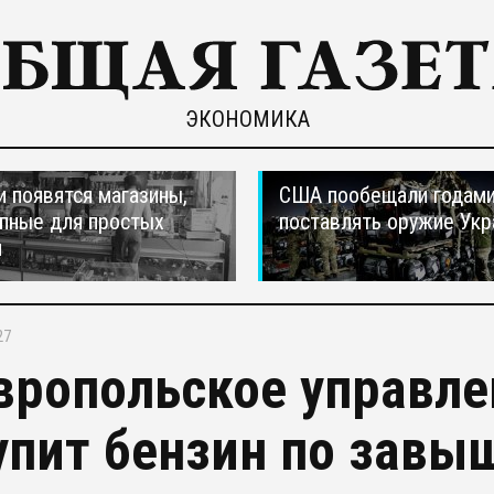
ЭКОНОМИКА
и появятся магазины,
США пообещали годам
пные для простых
поставлять оружие Укр
н
27
вропольское управле
упит бензин по завы