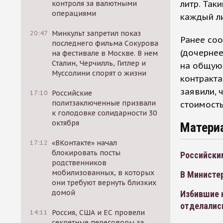
литр. Так
контроля за валютными
операциями
каждый ли
20:47
Минкульт запретил показ
Ранее соо
последнего фильма Сокурова
(дочернее
на фестивале в Москве. В нем
Сталин, Черчилль, Гитлер и
на общую 
Муссолини спорят о жизни
контракта
заявили, 
17:10
Российские
политзаключенные призвали
стоимость
к голодовке солидарности 30
октября
Матери
17:12
«ВКонтакте» начал
блокировать посты
Российски
родственников
мобилизованных, в которых
В Министе
они требуют вернуть близких
домой
Избившие 
отделалис
14:11
Россия, США и ЕС провели
секретные переговоры за