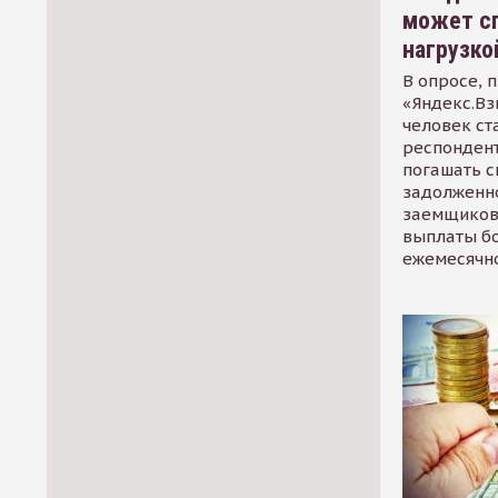
может сп
нагрузко
В опросе, 
«Яндекс.Вз
человек ст
респондент
погашать 
задолженно
заемщиков
выплаты б
ежемесячн