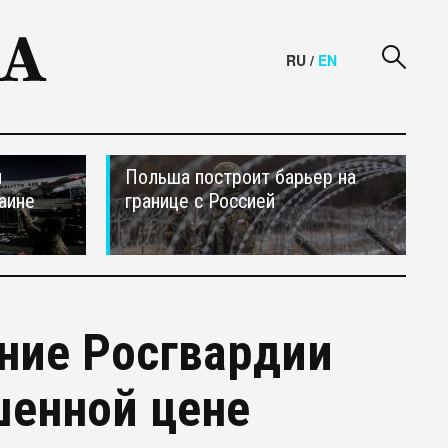
RU
/
EN
и
Польша построит барьер на
аине
границе с Россией
ние Росгвардии
шенной цене