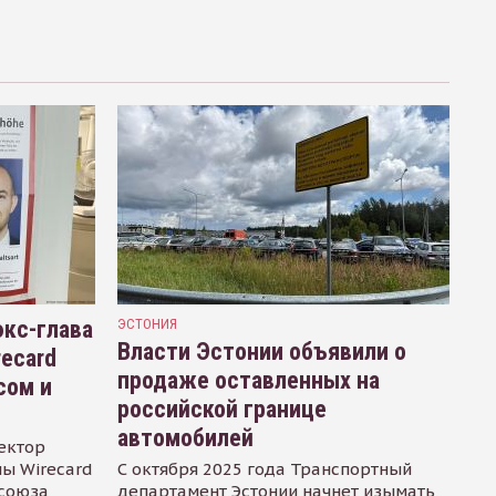
кс-глава
ЭСТОНИЯ
Власти Эстонии объявили о
recard
продаже оставленных на
сом и
российской границе
автомобилей
ектор
ы Wirecard
С октября 2025 года Транспортный
осоюза
департамент Эстонии начнет изымать