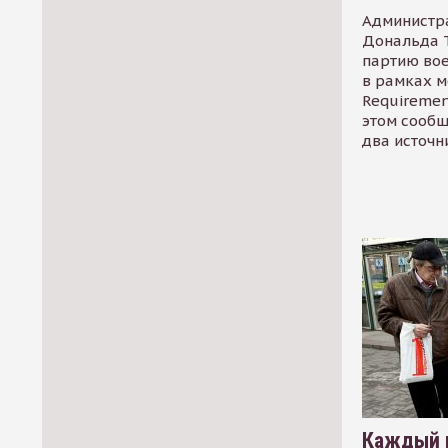
Администр
Дональда 
партию во
в рамках м
Requirement
этом сообщ
два источн
Каждый 