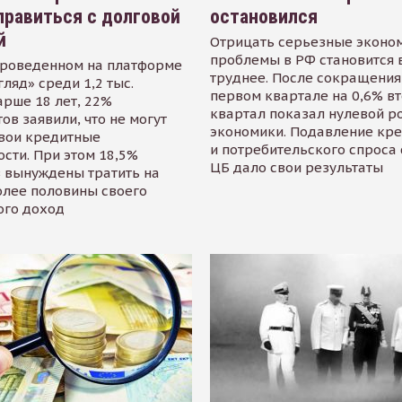
равиться с долговой
остановился
й
Отрицать серьезные эконо
проблемы в РФ становится 
проведенном на платформе
труднее. После сокращения
гляд» среди 1,2 тыс.
первом квартале на 0,6% в
арше 18 лет, 22%
квартал показал нулевой р
ов заявили, что не могут
экономики. Подавление кр
свои кредитные
и потребительского спроса
сти. При этом 18,5%
ЦБ дало свои результаты
 вынуждены тратить на
олее половины своего
ого доход