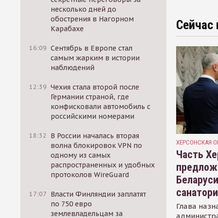
несколько дней до
обострения в Нагорном
Сейчас 
Карабахе
16:09
Сентябрь в Европе стал
самым жарким в истории
наблюдений
12:39
Чехия стала второй после
Германии страной, где
конфисковали автомобиль с
российскими номерами
18:32
В России началась вторая
ХЕРСОНСКАЯ О
волна блокировок VPN по
Часть Хе
одному из самых
распространенных и удобных
предлож
протоколов WireGuard
Беларуси
санатор
17:07
Власти Финляндии заплатят
по 750 евро
Глава назн
землевладельцам за
администр