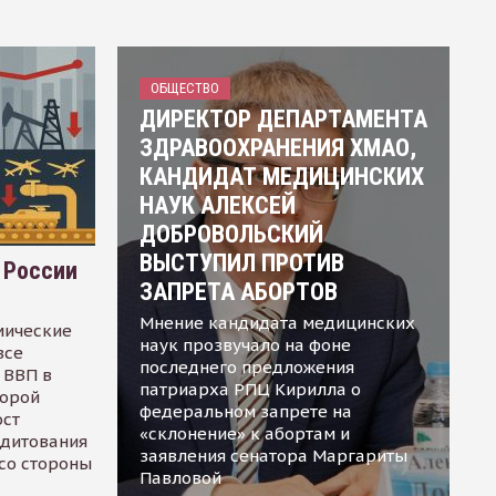
ОБЩЕСТВО
ДИРЕКТОР ДЕПАРТАМЕНТА
ЗДРАВООХРАНЕНИЯ ХМАО,
КАНДИДАТ МЕДИЦИНСКИХ
НАУК АЛЕКСЕЙ
ДОБРОВОЛЬСКИЙ
ВЫСТУПИЛ ПРОТИВ
 России
ЗАПРЕТА АБОРТОВ
Мнение кандидата медицинских
мические
наук прозвучало на фоне
все
последнего предложения
 ВВП в
патриарха РПЦ Кирилла о
торой
федеральном запрете на
ост
«склонение» к абортам и
едитования
заявления сенатора Маргариты
 со стороны
Павловой