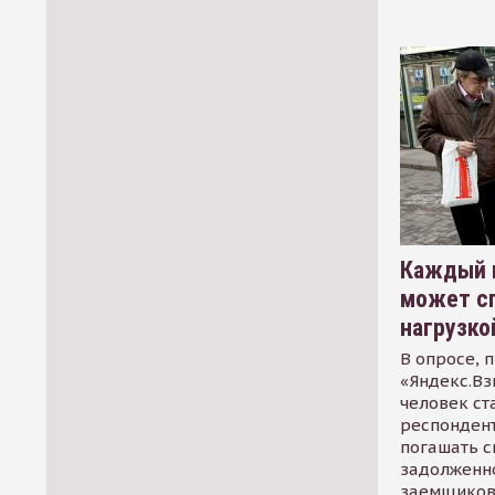
Каждый 
может сп
нагрузко
В опросе, 
«Яндекс.Вз
человек ст
респондент
погашать 
задолженно
заемщиков