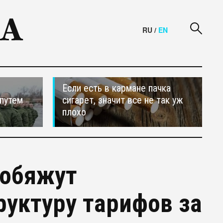
RU
/
EN
Если есть в кармане пачка
путем
сигарет, значит все не так уж
плохо
 обяжут
уктуру тарифов за