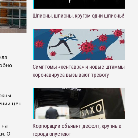
Шпионы, шпионы, кругом одни шпионы!
ила
робно
Симптомы «кентавра» и новые штаммы
коронавируса вызывают тревогу
лжны
ении цен
 на
Корпорации объявят дефолт, крупные
и. О
города опустеют