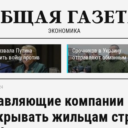
ЭКОНОМИКА
звала Путина
Срочников в Украину
ить войну против
отправляют обманным 
ы
24
авляющие компании
крывать жильцам стр