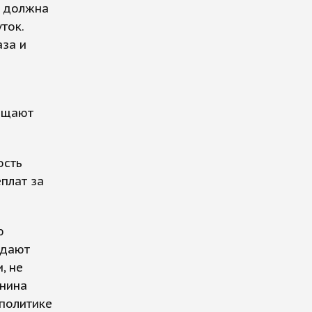
я должна
ток.
аза и
бщают
ость
плат за
ю
ждают
, не
нина
 политике