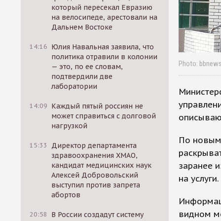
который пересекал Евразию
на велосипеде, арестовали на
Дальнем Востоке
14:16
Юлия Навальная заявила, что
политика отравили в колонии
Photo: bbnews
— это, по ее словам,
подтвердили две
лаборатории
Министер
управлен
14:09
Каждый пятый россиян не
может справиться с долговой
описываю
нагрузкой
По новым
15:33
Директор департамента
раскрыват
здравоохранения ХМАО,
заранее 
кандидат медицинских наук
Алексей Добровольский
на услуги.
выступил против запрета
абортов
Информац
видном ме
20:58
В России создадут систему