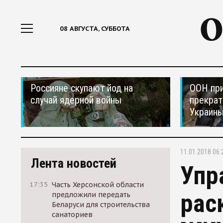
08 АВГУСТА, СУББОТА
Россияне скупают йод на
ООН при
случай ядерной войны
прекрат
Украин
11.01.2018 06:
Лента новостей
Упр
17:35
Часть Херсонской области
рас
предложили передать
Беларуси для строительства
санаториев