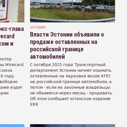
кс-глава
ЭСТОНИЯ
Власти Эстонии объявили о
recard
продаже оставленных на
сом и
российской границе
автомобилей
ектор
ы Wirecard
С октября 2025 года Транспортный
осоюза
департамент Эстонии начнет изымать
0 году.
оставленные на парковке возле КПП
свободно
на российской границе автомобили, а
даже ездит
потом - если их законные владельцы
ории
не объявятся через месяц - продавать.
Об этом сообщает эстонское издание
ERR