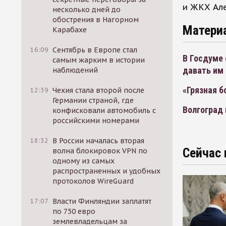
и ЖКХ Але
несколько дней до
обострения в Нагорном
Матери
Карабахе
16:09
Сентябрь в Европе стал
В Госдуме
самым жарким в истории
давать им
наблюдений
«Грязная 
12:39
Чехия стала второй после
Германии страной, где
Волгоград 
конфисковали автомобиль с
российскими номерами
18:32
В России началась вторая
Сейчас 
волна блокировок VPN по
одному из самых
распространенных и удобных
протоколов WireGuard
17:07
Власти Финляндии заплатят
по 750 евро
землевладельцам за