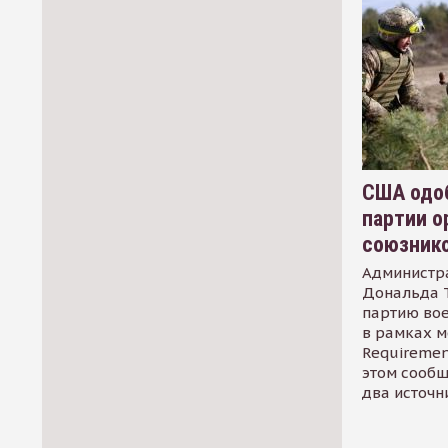
США одоб
партии о
союзник
Администр
Дональда 
партию во
в рамках м
Requirement
этом сообщ
два источн