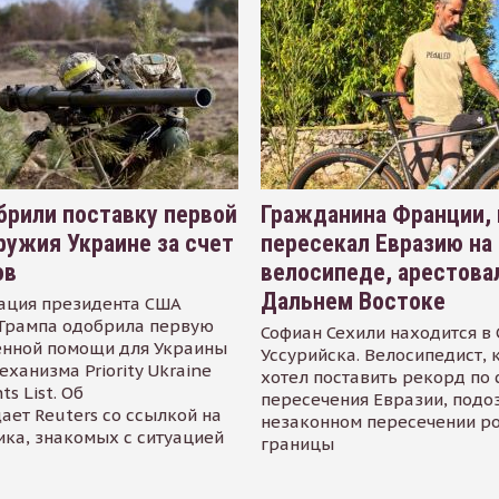
рили поставку первой
Гражданина Франции,
ружия Украине за счет
пересекал Евразию на
ов
велосипеде, арестова
Дальнем Востоке
ация президента США
Трампа одобрила первую
Софиан Сехили находится в
енной помощи для Украины
Уссурийска. Велосипедист,
еханизма Priority Ukraine
хотел поставить рекорд по 
s List. Об
пересечения Евразии, подо
ает Reuters со ссылкой на
незаконном пересечении р
ика, знакомых с ситуацией
границы