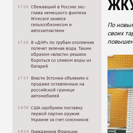
ЖК
17:26
Сбежавший в Россию экс-
глава немецкого финтеха
Wirecard занялся
По новы
сельхозбизнесом и
автозапчастями
своих та
повышени
17:16
В «ДНР» по трубам отопления
потечет зеленая вода. Таким
образом «власти» решили
бороться со сливом воды из
батарей
17:13
Власти Эстонии объявили о
продаже оставленных на
российской границе
автомобилей
14:30
США одобрили поставку
первой партии оружия
Украине за счет союзников
14:24
Гражданина Франции,