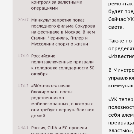
контроля за валютными
ремонтах
операциями
будет пре
Сейчас УК
20:47
Минкульт запретил показ
последнего фильма Сокурова
света.
на фестивале в Москве. В нем
Сталин, Черчилль, Гитлер и
Также по
Муссолини спорят о жизни
определя
«Известия
17:10
Российские
политзаключенные призвали
к голодовке солидарности 30
В Минстро
октября
управляю
коммуналь
17:12
«ВКонтакте» начал
блокировать посты
родственников
«УК тепер
мобилизованных, в которых
полезност
они требуют вернуть близких
себя элем
домой
превраща
14:11
Россия, США и ЕС провели
властью»,
секретные переговоры за