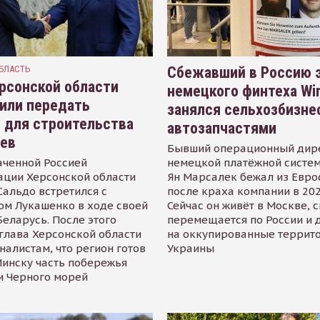
БЛАСТЬ
Сбежавший в Россию э
рсонской области
немецкого финтеха Wi
или передать
занялся сельхозбизне
 для строительства
автозапчастями
иев
Бывший операционный дир
аченной Россией
немецкой платёжной систем
ации Херсонской области
Ян Марсалек бежал из Евр
альдо встретился с
после краха компании в 202
ом Лукашенко в ходе своей
Сейчас он живёт в Москве, 
Беларусь. После этого
перемещается по России и 
глава Херсонской области
на оккупированные террит
налистам, что регион готов
Украины
инску часть побережья
и Черного морей