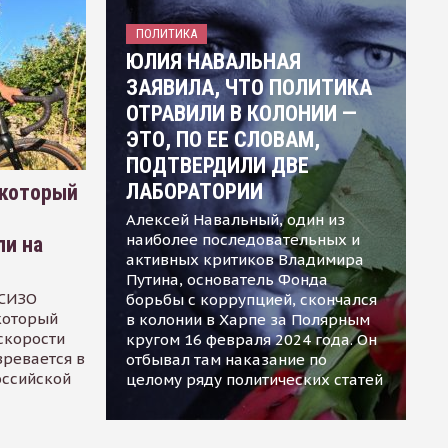
ПОЛИТИКА
ЮЛИЯ НАВАЛЬНАЯ
ЗАЯВИЛА, ЧТО ПОЛИТИКА
ОТРАВИЛИ В КОЛОНИИ —
ЭТО, ПО ЕЕ СЛОВАМ,
ПОДТВЕРДИЛИ ДВЕ
ЛАБОРАТОРИИ
 который
Алексей Навальный, один из
наиболее последовательных и
ли на
активных критиков Владимира
Путина, основатель Фонда
 СИЗО
борьбы с коррупцией, скончался
 который
в колонии в Харпе за Полярным
скорости
кругом 16 февраля 2024 года. Он
зревается в
отбывал там наказание по
оссийской
целому ряду политических статей