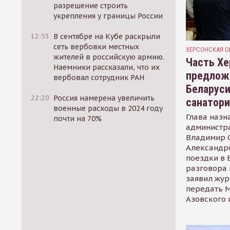
разрешение строить
укрепления у границы России
12:53
В сентябре на Кубе раскрыли
сеть вербовки местных
ХЕРСОНСКАЯ О
жителей в российскую армию.
Часть Хе
Наемники рассказали, что их
предлож
вербовал сотрудник РАН
Беларуси
22:20
Россия намерена увеличить
санатор
военные расходы в 2024 году
Глава назн
почти на 70%
администр
Владимир С
Александр
поездки в 
разговора 
заявил жур
передать М
Азовского 