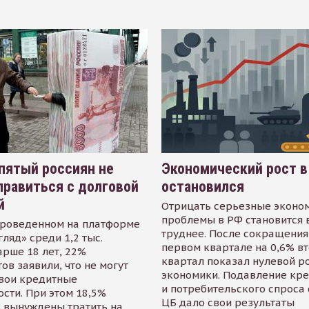
пятый россиян не
Экономический рост в
равиться с долговой
остановился
й
Отрицать серьезные эконо
проблемы в РФ становится 
проведенном на платформе
труднее. После сокращения
гляд» среди 1,2 тыс.
первом квартале на 0,6% в
арше 18 лет, 22%
квартал показал нулевой р
ов заявили, что не могут
экономики. Подавление кр
свои кредитные
и потребительского спроса
сти. При этом 18,5%
ЦБ дало свои результаты
 вынуждены тратить на