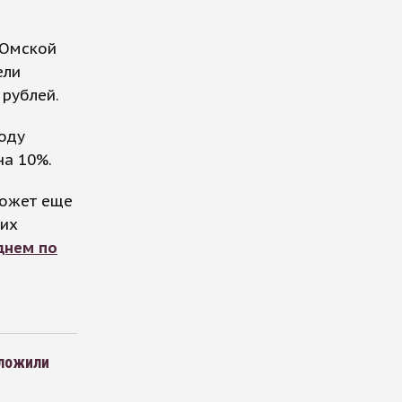
 Омской
ели
 рублей.
оду
на 10%.
может еще
щих
днем по
дложили