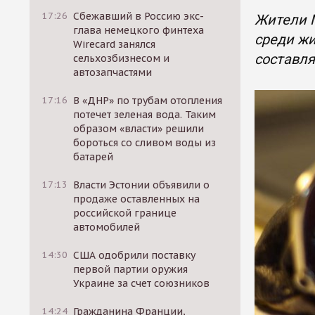
17:26
Сбежавший в Россию экс-
Жители 
глава немецкого финтеха
среди жи
Wirecard занялся
составля
сельхозбизнесом и
автозапчастями
17:16
В «ДНР» по трубам отопления
потечет зеленая вода. Таким
образом «власти» решили
бороться со сливом воды из
батарей
17:13
Власти Эстонии объявили о
продаже оставленных на
российской границе
автомобилей
14:30
США одобрили поставку
первой партии оружия
Украине за счет союзников
14:24
Гражданина Франции,