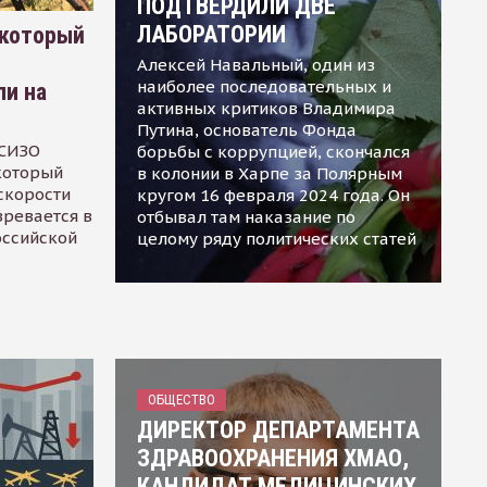
ПОДТВЕРДИЛИ ДВЕ
ЛАБОРАТОРИИ
 который
Алексей Навальный, один из
наиболее последовательных и
ли на
активных критиков Владимира
Путина, основатель Фонда
 СИЗО
борьбы с коррупцией, скончался
 который
в колонии в Харпе за Полярным
скорости
кругом 16 февраля 2024 года. Он
зревается в
отбывал там наказание по
оссийской
целому ряду политических статей
ОБЩЕСТВО
ДИРЕКТОР ДЕПАРТАМЕНТА
ЗДРАВООХРАНЕНИЯ ХМАО,
КАНДИДАТ МЕДИЦИНСКИХ