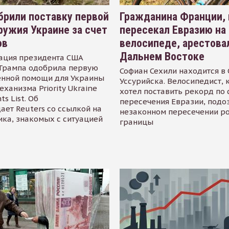
рили поставку первой
Гражданина Франции,
ружия Украине за счет
пересекал Евразию на
ов
велосипеде, арестова
Дальнем Востоке
ация президента США
Трампа одобрила первую
Софиан Сехили находится в
енной помощи для Украины
Уссурийска. Велосипедист,
еханизма Priority Ukraine
хотел поставить рекорд по 
s List. Об
пересечения Евразии, подо
ает Reuters со ссылкой на
незаконном пересечении р
ика, знакомых с ситуацией
границы