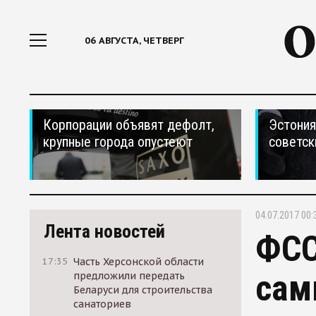
06 АВГУСТА, ЧЕТВЕРГ
Корпорации объявят дефолт,
Эстония
крупные города опустеют
советск
04.07.2017 00:
Лента новостей
ФСС
17:35
Часть Херсонской области
сам
предложили передать
Беларуси для строительства
санаториев