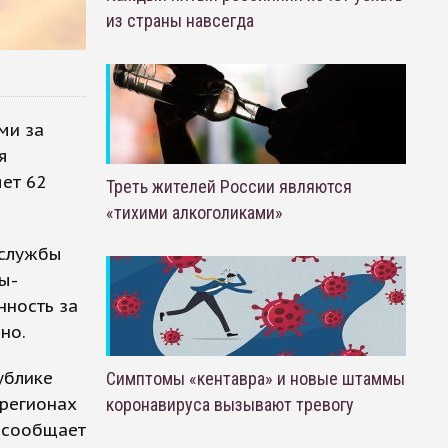
из страны навсегда
ми за
я
ет 62
Треть жителей России являются
«тихими алкоголиками»
 службы
ы-
нность за
но.
ублике
Симптомы «кентавра» и новые штаммы
 регионах
коронавируса вызывают тревогу
, сообщает