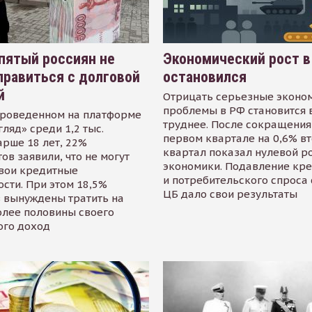
пятый россиян не
Экономический рост в
равиться с долговой
остановился
й
Отрицать серьезные эконо
проблемы в РФ становится 
проведенном на платформе
труднее. После сокращения
гляд» среди 1,2 тыс.
первом квартале на 0,6% в
арше 18 лет, 22%
квартал показал нулевой р
ов заявили, что не могут
экономики. Подавление кр
свои кредитные
и потребительского спроса
сти. При этом 18,5%
ЦБ дало свои результаты
 вынуждены тратить на
олее половины своего
ого доход