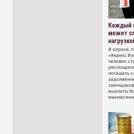
Каждый 
может сп
нагрузко
В опросе, 
«Яндекс.Вз
человек ст
респондент
погашать 
задолженно
заемщиков
выплаты б
ежемесячн