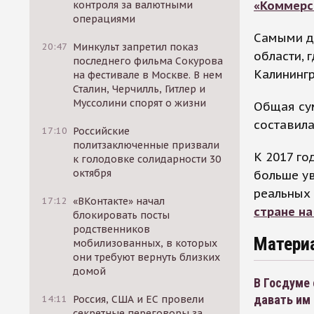
«Коммерс
контроля за валютными
операциями
Самыми д
20:47
Минкульт запретил показ
области, 
последнего фильма Сокурова
Калинингр
на фестивале в Москве. В нем
Сталин, Черчилль, Гитлер и
Муссолини спорят о жизни
Общая сум
составила
17:10
Российские
политзаключенные призвали
К 2017 г
к голодовке солидарности 30
октября
больше ув
реальных
17:12
«ВКонтакте» начал
стране н
блокировать посты
родственников
Матери
мобилизованных, в которых
они требуют вернуть близких
домой
В Госдуме
давать им
14:11
Россия, США и ЕС провели
секретные переговоры за