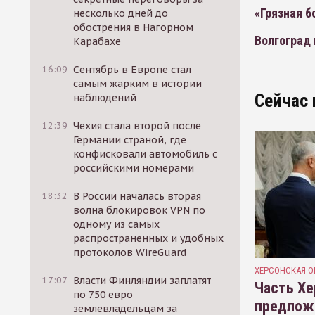
«Грязная 
несколько дней до
обострения в Нагорном
Волгоград 
Карабахе
16:09
Сентябрь в Европе стал
самым жарким в истории
Сейчас 
наблюдений
12:39
Чехия стала второй после
Германии страной, где
конфисковали автомобиль с
российскими номерами
18:32
В России началась вторая
волна блокировок VPN по
одному из самых
распространенных и удобных
протоколов WireGuard
ХЕРСОНСКАЯ О
17:07
Власти Финляндии заплатят
Часть Хе
по 750 евро
предлож
землевладельцам за