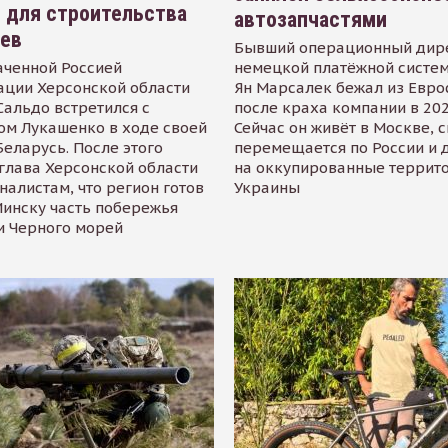
 для строительства
автозапчастями
иев
Бывший операционный дир
аченной Россией
немецкой платёжной систем
ации Херсонской области
Ян Марсалек бежал из Евр
альдо встретился с
после краха компании в 202
ом Лукашенко в ходе своей
Сейчас он живёт в Москве, 
Беларусь. После этого
перемещается по России и 
глава Херсонской области
на оккупированные террит
налистам, что регион готов
Украины
инску часть побережья
и Черного морей