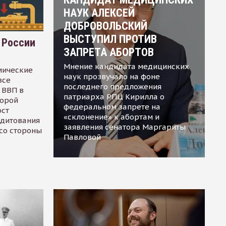
НАУК АЛЕКСЕЙ
ДОБРОВОЛЬСКИЙ
ВЫСТУПИЛ ПРОТИВ
 России
ЗАПРЕТА АБОРТОВ
Мнение кандидата медицинских
мические
наук прозвучало на фоне
все
последнего предложения
 ВВП в
патриарха РПЦ Кирилла о
торой
федеральном запрете на
ост
«склонение» к абортам и
едитования
заявления сенатора Маргариты
 со стороны
Павловой