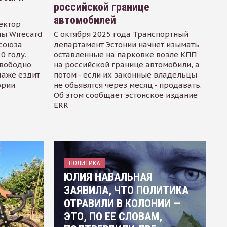
российской границе
автомобилей
ектор
ы Wirecard
С октября 2025 года Транспортный
осоюза
департамент Эстонии начнет изымать
0 году.
оставленные на парковке возле КПП
свободно
на российской границе автомобили, а
даже ездит
потом - если их законные владельцы
ории
не объявятся через месяц - продавать.
Об этом сообщает эстонское издание
ERR
ПОЛИТИКА
ЮЛИЯ НАВАЛЬНАЯ
ЗАЯВИЛА, ЧТО ПОЛИТИКА
ОТРАВИЛИ В КОЛОНИИ —
ЭТО, ПО ЕЕ СЛОВАМ,