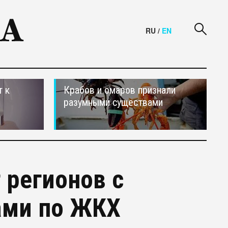
RU
/
EN
т к
Крабов и омаров признали
разумными существами
 регионов с
ами по ЖКХ