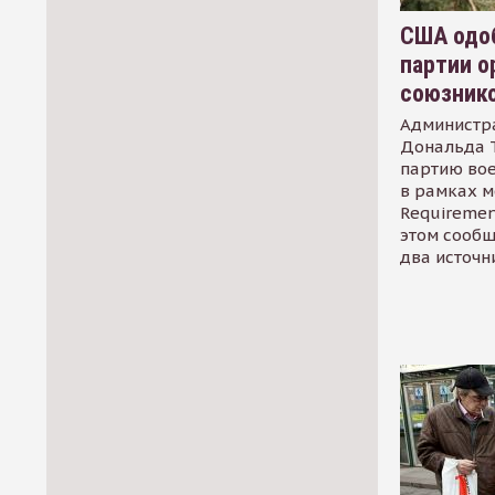
США одоб
партии о
союзник
Администр
Дональда 
партию во
в рамках м
Requirement
этом сообщ
два источн