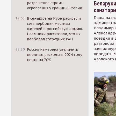
Беларуси
разрешение строить
укрепления у границы России
санатор
Глава назн
12:53
В сентябре на Кубе раскрыли
администр
сеть вербовки местных
Владимир С
жителей в российскую армию.
Александр
Наемники рассказали, что их
поездки в 
вербовал сотрудник РАН
разговора 
заявил жур
22:20
Россия намерена увеличить
передать М
военные расходы в 2024 году
Азовского 
почти на 70%