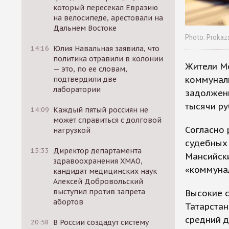
который пересекал Евразию
на велосипеде, арестовали на
Дальнем Востоке
Photo: Prokaz
14:16
Юлия Навальная заявила, что
политика отравили в колонии
Жители М
— это, по ее словам,
коммуналь
подтвердили две
лаборатории
задолженн
тысячи ру
14:09
Каждый пятый россиян не
может справиться с долговой
Согласно
нагрузкой
судебных 
15:33
Директор департамента
Мансийски
здравоохранения ХМАО,
«коммунал
кандидат медицинских наук
Алексей Добровольский
выступил против запрета
Высокие 
абортов
Татарстан
средний д
20:58
В России создадут систему