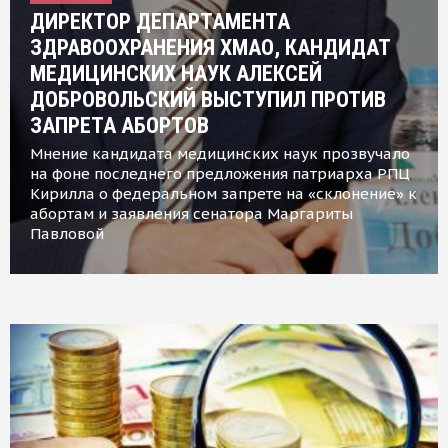
ДИРЕКТОР ДЕПАРТАМЕНТА
ЗДРАВООХРАНЕНИЯ ХМАО, КАНДИДАТ
МЕДИЦИНСКИХ НАУК АЛЕКСЕЙ
ДОБРОВОЛЬСКИЙ ВЫСТУПИЛ ПРОТИВ
ЗАПРЕТА АБОРТОВ
Мнение кандидата медицинских наук прозвучало
на фоне последнего предложения патриарха РПЦ
Кирилла о федеральном запрете на «склонение» к
абортам и заявления сенатора Маргариты
Павловой