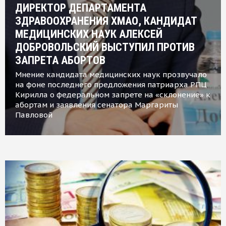
ДИРЕКТОР ДЕПАРТАМЕНТА
ЗДРАВООХРАНЕНИЯ ХМАО, КАНДИДАТ
МЕДИЦИНСКИХ НАУК АЛЕКСЕЙ
ДОБРОВОЛЬСКИЙ ВЫСТУПИЛ ПРОТИВ
ЗАПРЕТА АБОРТОВ
Мнение кандидата медицинских наук прозвучало
на фоне последнего предложения патриарха РПЦ
Кирилла о федеральном запрете на «склонение» к
абортам и заявления сенатора Маргариты
Павловой