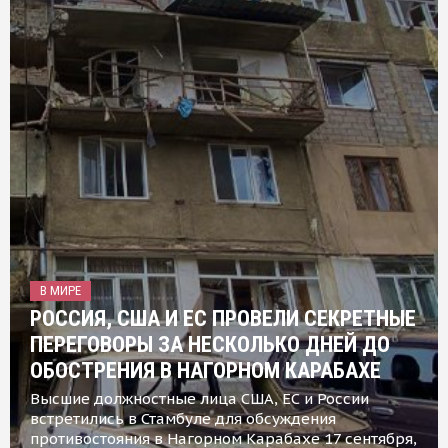
В МИРЕ
РОССИЯ, США И ЕС ПРОВЕЛИ СЕКРЕТНЫЕ
ПЕРЕГОВОРЫ ЗА НЕСКОЛЬКО ДНЕЙ ДО
ОБОСТРЕНИЯ В НАГОРНОМ КАРАБАХЕ
Высшие должностные лица США, ЕС и России
встретились в Стамбуле для обсуждения
противостояния в Нагорном Карабахе 17 сентября,