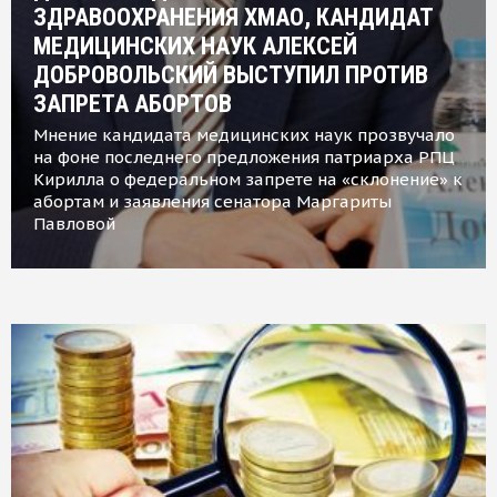
ЗДРАВООХРАНЕНИЯ ХМАО, КАНДИДАТ
МЕДИЦИНСКИХ НАУК АЛЕКСЕЙ
ДОБРОВОЛЬСКИЙ ВЫСТУПИЛ ПРОТИВ
ЗАПРЕТА АБОРТОВ
Мнение кандидата медицинских наук прозвучало
на фоне последнего предложения патриарха РПЦ
Кирилла о федеральном запрете на «склонение» к
абортам и заявления сенатора Маргариты
Павловой