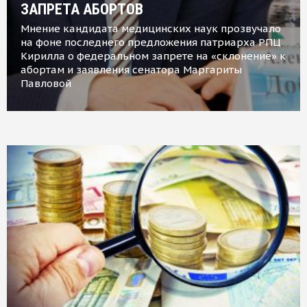
ЗАПРЕТА АБОРТОВ
Мнение кандидата медицинских наук прозвучало
на фоне последнего предложения патриарха РПЦ
Кирилла о федеральном запрете на «склонение» к
абортам и заявления сенатора Маргариты
Павловой