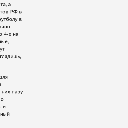
та, а
стов РФ в
футболу в
очно
о 4-е на
ные,
ут
 глядишь,
 для
м
 них пару
по
– и
дный