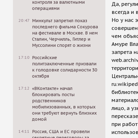
контроля за валютными
Да, регул
операциями
всегда и 
Но у нас 
20:47
Минкульт запретил показ
последнего фильма Сокурова
совершен
на фестивале в Москве. В нем
чем объяс
Сталин, Черчилль, Гитлер и
Амуре Вла
Муссолини спорят о жизни
запрета н
17:10
Российские
web.archi
политзаключенные призвали
территор
к голодовке солидарности 30
Центральн
октября
ru.wikiped
17:12
«ВКонтакте» начал
библиотек
блокировать посты
материало
родственников
мобилизованных, в которых
лицо, а у
они требуют вернуть близких
пересказе
домой
при работ
14:11
Россия, США и ЕС провели
использо
секретные переговоры за