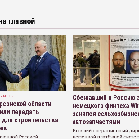
на главной
БЛАСТЬ
Сбежавший в Россию э
рсонской области
немецкого финтеха Wi
или передать
занялся сельхозбизне
 для строительства
автозапчастями
иев
Бывший операционный дир
аченной Россией
немецкой платёжной систем