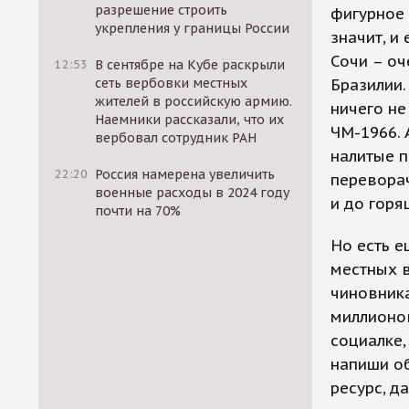
разрешение строить
фигурное 
укрепления у границы России
значит, и
Сочи – оч
12:53
В сентябре на Кубе раскрыли
сеть вербовки местных
Бразилии.
жителей в российскую армию.
ничего не
Наемники рассказали, что их
ЧМ-1966. 
вербовал сотрудник РАН
налитые п
22:20
Россия намерена увеличить
переворач
военные расходы в 2024 году
и до гор
почти на 70%
Но есть е
местных в
чиновника
миллионо
социалке,
напиши об
ресурс, д