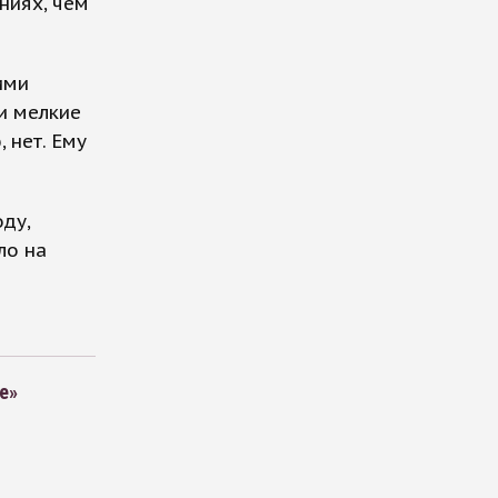
ниях, чем
ими
и мелкие
 нет. Ему
оду,
ло на
е»