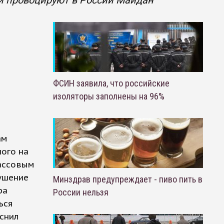
ми провоцируют в России Майдан
ФСИН заявила, что российские
изоляторы заполнены на 96%
ам
ного на
массовым
рушение
Минздрав предупреждает - пиво пить в
ра
России нельзя
ься
яснил