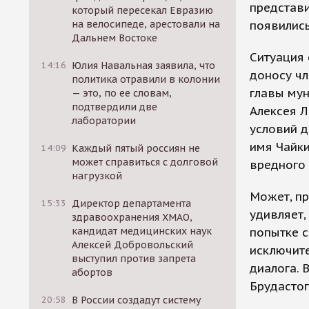
представи
который пересекал Евразию
на велосипеде, арестовали на
появились
Дальнем Востоке
Ситуация 
14:16
Юлия Навальная заявила, что
доносу чл
политика отравили в колонии
главы му
— это, по ее словам,
подтвердили две
Алексея 
лаборатории
условий д
имя Чайки
14:09
Каждый пятый россиян не
может справиться с долговой
вредного 
нагрузкой
Может, пр
15:33
Директор департамента
удивляет,
здравоохранения ХМАО,
кандидат медицинских наук
попытке с
Алексей Добровольский
исключите
выступил против запрета
диалога. 
абортов
Брудастог
20:58
В России создадут систему