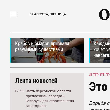
07 АВГУСТА, ПЯТНИЦА
Крабов и омаров признали
Каждый 
разумными существами
хочет у
навсегд
ИНТЕРНЕТ-П
Лента новостей
Это
17:35
Часть Херсонской области
предложили передать
Беларуси для строительства
Борьба с
санаториев