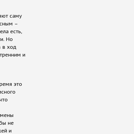
яют саму
асным –
ела есть,
и. Но
а в ход
утренним и
время это
исного
что
смены
бы не
кей и