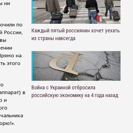
ы ни
лючили по
Каждый пятый россиянин хочет уехать
 России,
из страны навсегда
квы
шении
Прямо на
ть этого
но
Война с Украиной отбросила
аппарат) в
российскую экономику на 4 года назад
о и
ого
ачальника
орю!».