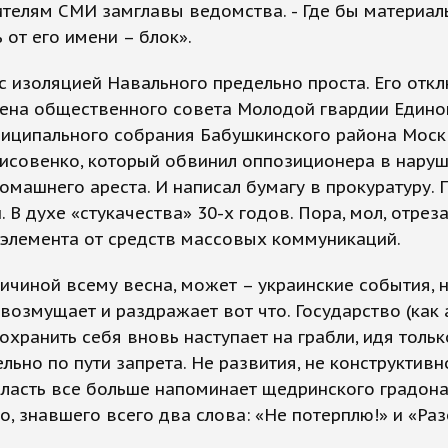
телям СМИ замглавы ведомства. - Где бы материал
 от его имени – блок».
с изоляцией Навального предельно проста. Его отк
ена общественного совета Молодой гвардии Единой
ниципального собрания Бабушкинского района Мос
Лисовенко, который обвинил оппозиционера в нару
омашнего ареста. И написал бумагу в прокуратуру. 
. В духе «стукачества» 30-х годов. Пора, мол, отреза
элемента от средств массовых коммуникаций.
ичиной всему весна, может – украинские события, 
 возмущает и раздражает вот что. Государство (как 
охранить себя вновь наступает на грабли, идя тольк
льно по пути запрета. Не развития, не конструктивн
Власть все больше напоминает щедринского градон
о, знавшего всего два слова: «Не потерплю!» и «Раз