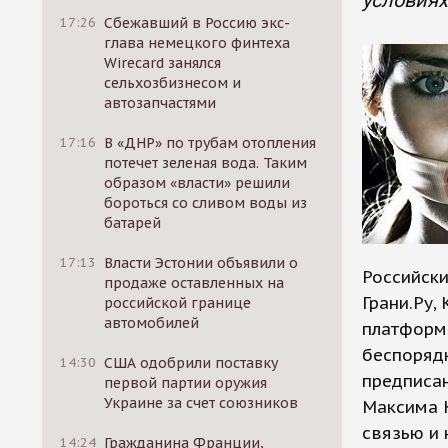
условиях
17:26
Сбежавший в Россию экс-
глава немецкого финтеха
Wirecard занялся
сельхозбизнесом и
автозапчастями
17:16
В «ДНР» по трубам отопления
потечет зеленая вода. Таким
образом «власти» решили
бороться со сливом воды из
батарей
17:13
Власти Эстонии объявили о
Российски
продаже оставленных на
Грани.Ру,
российской границе
автомобилей
платформ
беспорядк
14:30
США одобрили поставку
предписа
первой партии оружия
Украине за счет союзников
Максима К
связью и 
14:24
Гражданина Франции,