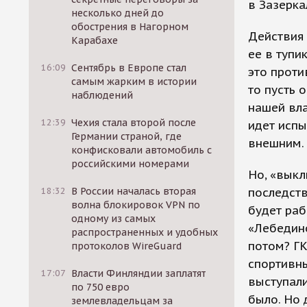
в Зазерка
несколько дней до
обострения в Нагорном
Действия 
Карабахе
ее в тупи
16:09
Сентябрь в Европе стал
это проти
самым жарким в истории
то пусть 
наблюдений
нашей вла
12:39
Чехия стала второй после
идет испы
Германии страной, где
внешним.
конфисковали автомобиль с
российскими номерами
Но, «выкл
18:32
В России началась вторая
последств
волна блокировок VPN по
будет раб
одному из самых
«Лебедино
распространенных и удобных
потом? ГК
протоколов WireGuard
спортивны
17:07
Власти Финляндии заплатят
выступали
по 750 евро
было. Но 
землевладельцам за