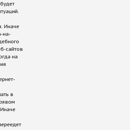
 будет
туаций.
. Иначе
-на-
дебного
веб-сайтов
огда на
ния
тернет-
ать в
орявом
 Иначе
переедет