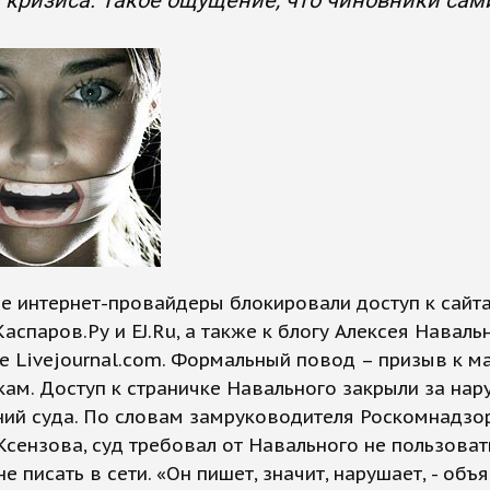
 кризиса. Такое ощущение, что чиновники са
е интернет-провайдеры блокировали доступ к сайт
 Каспаров.Ру и EJ.Ru, а также к блогу Алексея Наваль
е Livejournal.com. Формальный повод – призыв к 
ам. Доступ к страничке Навального закрыли за на
ний суда. По словам замруководителя Роскомнадзо
сензова, суд требовал от Навального не пользоват
не писать в сети. «Он пишет, значит, нарушает, - объ