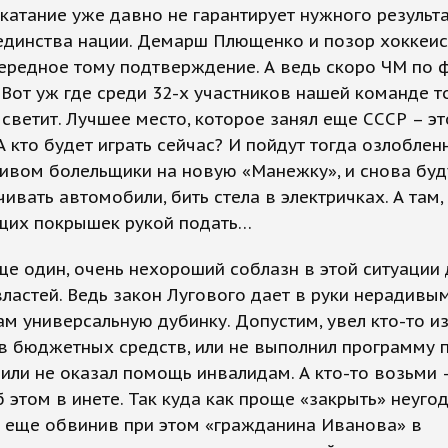
катание уже давно не гарантирует нужного результа
 единства нации. Демарш Плющенко и позор хоккеи
ередное тому подтверждение. А ведь скоро ЧМ по 
 Вот уж где среди 32-х участников нашей команде т
 светит. Лучшее место, которое занял еще СССР – эт
А кто будет играть сейчас? И пойдут тогда озлоблен
ивом болельщики на новую «Манежку», и снова буд
ивать автомобили, бить стела в электричках. А там,
ящих покрышек рукой подать…
ще один, очень нехороший соблазн в этой ситуации
ластей. Ведь закон Лугового дает в руки нерадивы
м универсальную дубинку. Допустим, увел кто-то из
в бюджетных средств, или не выполнил программу 
 или не оказал помощь инвалидам. А кто-то возьми 
 этом в инете. Так куда как проще «закрыть» неуго
а еще обвинив при этом «гражданина Иванова» в