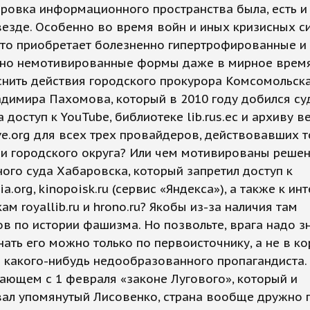
ировка информационного пространства была, есть и
везде. Особенно во время войн и иных кризисных си
это приобретает болезненно гипертрофированные и
но немотивированные формы даже в мирное время
нить действия городского прокурора Комсомольска
димира Пахомова, который в 2010 году добился су
а доступ к YouTube, библиотеке lib.rus.ec и архиву 
ve.org для всех трех провайдеров, действовавших т
ии городского округа? Или чем мотивированы реше
ого суда Хабаровска, который запретил доступ к
ia.org, kinopoisk.ru (сервис «Яндекса»), а также к ин
ам royallib.ru и hrono.ru? Якобы из-за наличия там
в по истории фашизма. Но позвольте, врага надо зн
знать его можно только по первоисточнику, а не в к
 какого-нибудь недообразованного пропагандиста.
ающем с 1 февраля «законе Лугового», который и
вал упомянутый Лисовенко, страна вообще дружно 