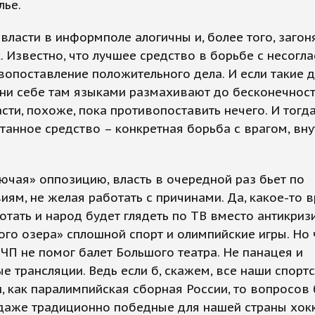
лье.
власти в информполе алогичны и, более того, загон
к. Известно, что лучшее средство в борьбе с несогл
вопоставление положительного дела. И если такие д
они себе там языками размахивают до бесконечност
сти, похоже, пока противопоставить нечего. И тогд
танное средство – конкретная борьба с врагом, вн
ючая» оппозицию, власть в очередной раз бьет по
иям, не желая работать с причинами. Да, какое-то 
отать и народ будет глядеть по ТВ вместо антикриз
го озера» сплошной спорт и олимпийские игры. Но 
ЧП не помог балет Большого театра. Не панацея и
е трансляции. Ведь если б, скажем, все наши спорт
, как паралимпийская сборная России, то вопросов 
даже традиционно победные для нашей страны хок