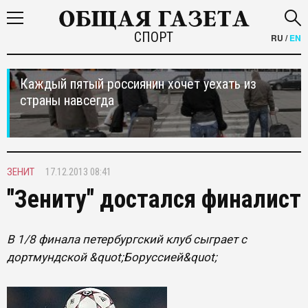
СПОРТ
RU
/
EN
Каждый пятый россиянин хочет уехать из
страны навсегда
ЗЕНИТ
17.12.2013 08:41
"Зениту" достался финалист
В 1/8 финала петербургский клуб сыграет с
дортмундской &quot;Боруссией&quot;