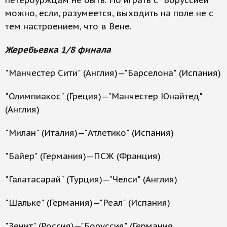
петербуржцам не быть. Но играть с "Боруссией"
можно, если, разумеется, выходить на поле не с
тем настроением, что в Вене.
Жеребьевка 1/8 финала
"Манчестер Сити" (Англия)—"Барселона" (Испания)
"Олимпиакос" (Греция)—"Манчестер Юнайтед"
(Англия)
"Милан" (Италия)—"Атлетико" (Испания)
"Байер" (Германия)—ПСЖ (Франция)
"Галатасарай" (Турция)—"Челси" (Англия)
"Шальке" (Германия)—"Реал" (Испания)
"Зенит" (Россия)—"Боруссия" (Германия,