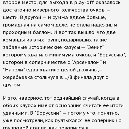
второе место, для выхода в play-off оказалось
достаточно мизерного количества очков —
шести. В другой — и сумма вдвое больше,
громадная на самом деле, не стала надежным
проходным баллом. И вот так вышло, что две
команды из этих групп, подаривших такие
забавные исторические казусы,— "Зенит",
которому хватило минимума очков, и "Боруссию",
которой в соперничестве с "Арсеналом" и
"Наполи" едва хватило целой дюжины,—
жеребьевка столкнула в 1/8 финала друг с
другом.
И это, наверное, тот редчайший случай, когда в
обоих клубах имеют основания считать ее итоги
удачными. В "Боруссии" — потому что, понятно,
уже посмотрели, как бултыхался ее соперник на
групповой стадии, как позорился в