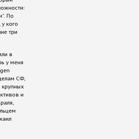
ложности:
". По
 у кого
ие три
мли в
рь у меня
agen
делам СФ,
о крупных
активов и
раля,
ельцем
ихаил