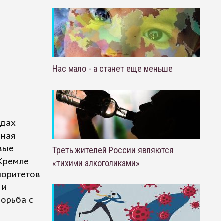
Нас мало - а станет еще меньше
одах
нная
вые
Треть жителей России являются
 Кремле
«тихими алкоголиками»
иоритетов
 и
борьба с