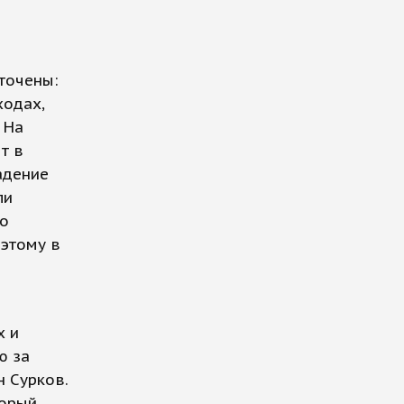
точены:
ходах,
 На
т в
адение
ли
во
этому в
х и
ю за
 Сурков.
торый