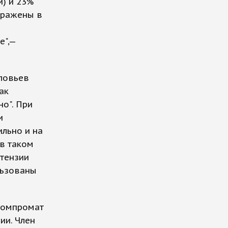
й) и 23%
тражены в
е",—
ловьев
ак
о". При
и
ильно и на
 в таком
етензии
льзованы
 компромат
ии. Член