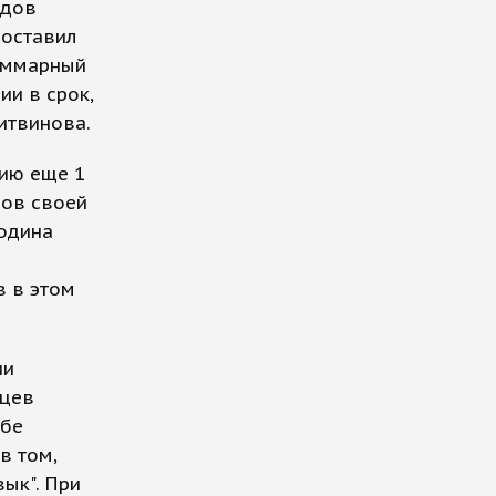
одов
составил
суммарный
ии в срок,
итвинова.
ию еще 1
нов своей
подина
в в этом
ии
ьцев
обе
в том,
вык". При