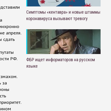
едставили
Симптомы «кентавра» и новые штаммы
коронавируса вызывают тревогу
а
инхронно
не апреля.
ы сдать
путаты
ости РФ.
ФБР ищет информаторов на русском
языке
азмахом.
 за
роны
сть
приоритет.
 ином