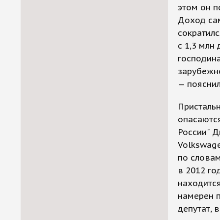
этом он п
Доход сам
сократилс
с 1,3 млн
господина
зарубежно
— пояснил
Пристальн
опасаются
России" Д
Volkswage
по словам
в 2012 го
находится
намерен п
депутат, 