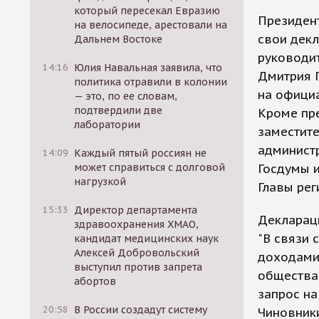
который пересекал Евразию
Президен
на велосипеде, арестовали на
свои декл
Дальнем Востоке
руководит
14:16
Юлия Навальная заявила, что
Дмитрия 
политика отравили в колонии
на официа
— это, по ее словам,
подтвердили две
Кроме пре
лаборатории
заместите
администр
14:09
Каждый пятый россиян не
может справиться с долговой
Госдумы 
нагрузкой
Главы рег
15:33
Директор департамента
Декларац
здравоохранения ХМАО,
"В связи 
кандидат медицинских наук
Алексей Добровольский
доходами
выступил против запрета
общества 
абортов
запрос на
20:58
В России создадут систему
Чиновники