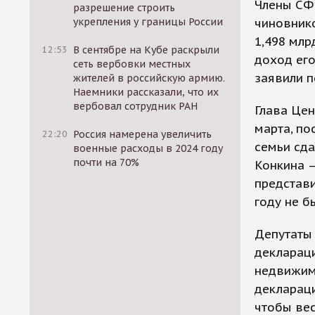
Члены СФ 
разрешение строить
укрепления у границы России
чиновнико
1,498 млр
12:53
В сентябре на Кубе раскрыли
доход его
сеть вербовки местных
заявили 
жителей в российскую армию.
Наемники рассказали, что их
вербовал сотрудник РАН
Глава Це
марта, по
22:20
Россия намерена увеличить
семьи сда
военные расходы в 2024 году
почти на 70%
Конкина —
представи
году не б
Депутаты 
деклараци
недвижимо
деклараци
чтобы вес