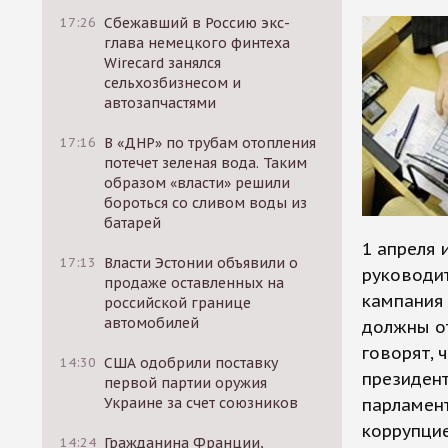
17:26
Сбежавший в Россию экс-
глава немецкого финтеха
Wirecard занялся
сельхозбизнесом и
автозапчастями
17:16
В «ДНР» по трубам отопления
потечет зеленая вода. Таким
образом «власти» решили
бороться со сливом воды из
батарей
1 апреля 
17:13
Власти Эстонии объявили о
руководит
продаже оставленных на
кампания 
российской границе
автомобилей
должны от
говорят, 
14:30
США одобрили поставку
президент
первой партии оружия
Украине за счет союзников
парламент
коррупцие
14:24
Гражданина Франции,