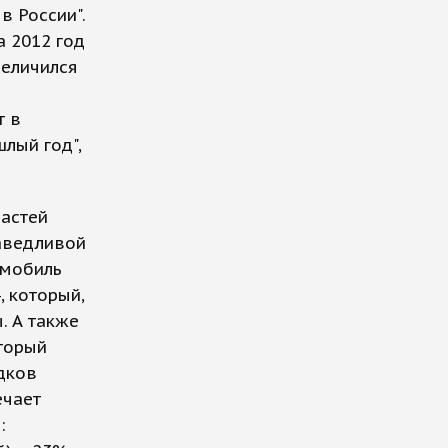
в России".
а 2012 год
величился
т в
шлый год",
ластей
раведливой
омобиль
, который,
. А также
оторый
дков
ечает
: