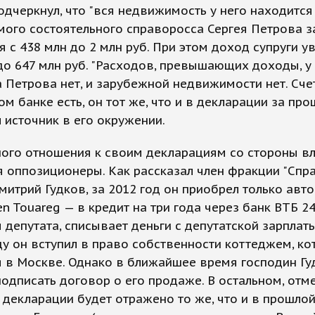
одчеркнул, что "вся недвижимость у него находится 
ого состоятельного справоросса Сергея Петрова з
я с 438 млн до 2 млн руб. При этом доход супруги у
 до 647 млн руб. "Расходов, превышающих доходы, у
 Петрова нет, и зарубежной недвижимости нет. Сче
м банке есть, он тот же, что и в декларации за про
 источник в его окружении.
ого отношения к своим декларациям со стороны в
 оппозиционеры. Как рассказал член фракции "Сп
митрий Гудков, за 2012 год он приобрел только авт
n Touareg — в кредит на три года через банк ВТБ 24
 депутата, списывает деньги с депутатской зарплаты
ду он вступил в право собственности коттеджем, к
 в Москве. Однако в ближайшее время господин Гу
одписать договор о его продаже. В остальном, отм
в декларации будет отражено то же, что и в прошлой