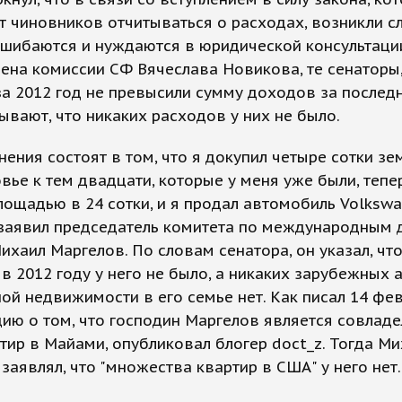
 чиновников отчитываться о расходах, возникли с
шибаются и нуждаются в юридической консультации
ена комиссии СФ Вячеслава Новикова, те сенаторы,
а 2012 год не превысили сумму доходов за последн
зывают, что никаких расходов у них не было.
нения состоят в том, что я докупил четыре сотки зе
ье к тем двадцати, которые у меня уже были, тепе
лощадью в 24 сотки, и я продал автомобиль Volksw
 заявил председатель комитета по международным 
ихаил Маргелов. По словам сенатора, он указал, чт
в 2012 году у него не было, а никаких зарубежных 
ой недвижимости в его семье нет. Как писал 14 фев
ию о том, что господин Маргелов является совлад
тир в Майами, опубликовал блогер doct_z. Тогда М
заявлял, что "множества квартир в США" у него нет.