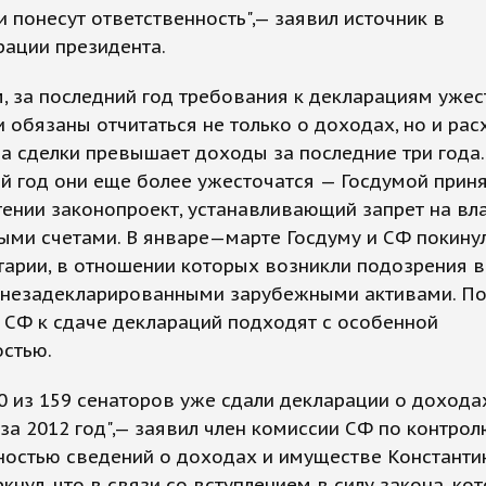
и понесут ответственность",— заявил источник в
рации президента.
 за последний год требования к декларациям ужес
 обязаны отчитаться не только о доходах, но и рас
а сделки превышает доходы за последние три года.
 год они еще более ужесточатся — Госдумой приня
ении законопроект, устанавливающий запрет на вл
ыми счетами. В январе—марте Госдуму и СФ покину
арии, в отношении которых возникли подозрения 
 незадекларированными зарубежными активами. По
 СФ к сдаче деклараций подходят с особенной
остью.
0 из 159 сенаторов уже сдали декларации о дохода
за 2012 год",— заявил член комиссии СФ по контрол
остью сведений о доходах и имуществе Константин
кнул, что в связи со вступлением в силу закона, ко