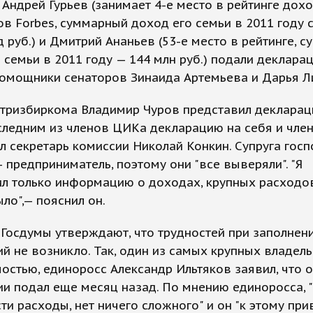
Андрей Гурьев (занимает 4-е место в рейтинге дох
в Forbes, суммарный доход его семьи в 2011 году 
д руб.) и Дмитрий Ананьев (53-е место в рейтинге, 
 семьи в 2011 году — 144 млн руб.) подали декларац
помощники сенаторов Зинаида Артемьева и Дарья Л
нтризбиркома Владимир Чуров представил декларац
следним из членов ЦИКа декларацию на себя и чле
л секретарь комиссии Николай Конкин. Супруга гос
 предприниматель, поэтому они "все выверяли". "Я
л только информацию о доходах, крупных расходо
ыло",— пояснил он.
Госдумы утверждают, что трудностей при заполнен
й не возникло. Так, один из самых крупных владел
стью, единоросс Александр Ильтяков заявил, что 
и подал еще месяц назад. По мнению единоросса, "
ти расходы, нет ничего сложного" и он "к этому при