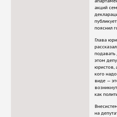
апартамен
акций сем
деклараци
публикует
пояснил г
Глава юр
рассказал
подавать 
этом депу
юристов, 
кого надо
виде — эт
возникнут
как полит
Внесистем
на депута