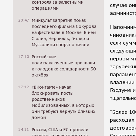
контроля за валютными
случае он
операциями
админист
20:47
Минкульт запретил показ
последнего фильма Сокурова
Напомним,
на фестивале в Москве. В нем
чиновники
Сталин, Черчилль, Гитлер и
если сумм
Муссолини спорят о жизни
следующий
17:10
Российские
первом чт
политзаключенные призвали
зарубежн
к голодовке солидарности 30
парламент
октября
владении
17:12
«ВКонтакте» начал
Госдуме и
блокировать посты
тщательн
родственников
мобилизованных, в которых
они требуют вернуть близких
"Более 10
домой
расходах 
достоверн
14:11
Россия, США и ЕС провели
Он подчер
секретные переговоры за