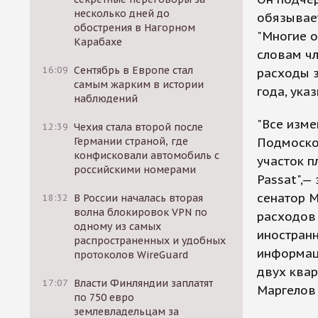
несколько дней до
обязывает
обострения в Нагорном
"Многие о
Карабахе
словам чл
16:09
Сентябрь в Европе стал
расходы з
самым жарким в истории
года, ука
наблюдений
"Все изме
12:39
Чехия стала второй после
Германии страной, где
Подмосков
конфисковали автомобиль с
участок п
российскими номерами
Passat",—
сенатор М
18:32
В России началась вторая
волна блокировок VPN по
расходов 
одному из самых
иностранн
распространенных и удобных
информац
протоколов WireGuard
двух квар
17:07
Власти Финляндии заплатят
Маргелов 
по 750 евро
землевладельцам за