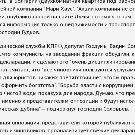
ты в Болгарии (двухкомнатная квартира под Варно
ейной компании "Мари Хаус". "Акции компании не о
и, опубликованной на сайте Думы, потому что там
ся информация только о недвижимости и транспорт
осподин Гудков.
идической службы КПРФ, депутат Госдумы Вадим Со
, что коммунисты на заседании фракции обсудили, к
декларации, и сделают это "очень дисциплинированн
тат считает, что "все чиновники пользуются услугам
а для юристов никаких препятствий нет, чтобы прав
 оформить богатства". "Борьба власти с коррупцией
о чистой воды показуха для народа. Думаю, что пр
 именно к представителям оппозиции и будут испо
ическая дубина",— подчеркнул господин Соловьев.
ная оппозиция, представители которой публикуют
тов и чиновников, проанализирует свежие декларац