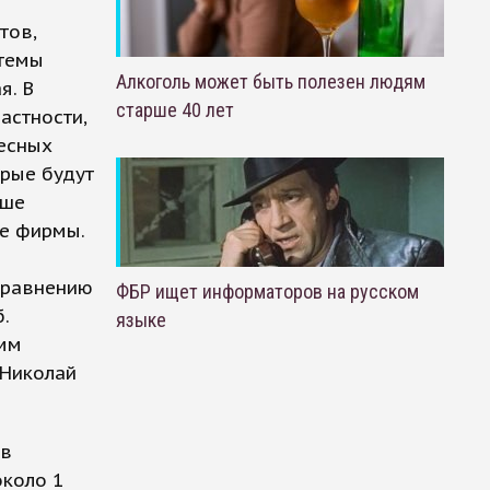
тов,
стемы
Алкоголь может быть полезен людям
я. В
старше 40 лет
астности,
лесных
орые будут
ьше
ые фирмы.
 сравнению
ФБР ищет информаторов на русском
.
языке
умм
 Николай
 в
около 1