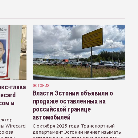
кс-глава
ЭСТОНИЯ
Власти Эстонии объявили о
recard
продаже оставленных на
сом и
российской границе
автомобилей
ектор
ы Wirecard
С октября 2025 года Транспортный
осоюза
департамент Эстонии начнет изымать