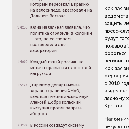
который пересекал Евразию
Как заяви
на велосипеде, арестовали на
ведомств
Дальнем Востоке
защиты ле
14:16
Юлия Навальная заявила, что
пресс-слу
политика отравили в колонии
будут гот
— это, по ее словам,
подтвердили две
пожаров".
лаборатории
бороться 
регионы п
14:09
Каждый пятый россиян не
может справиться с долговой
Как заяви
нагрузкой
мероприят
с 2010 го
15:33
Директор департамента
выделено 
здравоохранения ХМАО,
кандидат медицинских наук
лесному х
Алексей Добровольский
Кротов.
выступил против запрета
абортов
Напомним,
20:58
В России создадут систему
результат