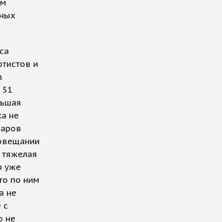
ам
пных
еса
ютистов и
в
 51
льшая
ка не
жаров
совещании
 тяжелая
р уже
то по ним
а не
 с
о не