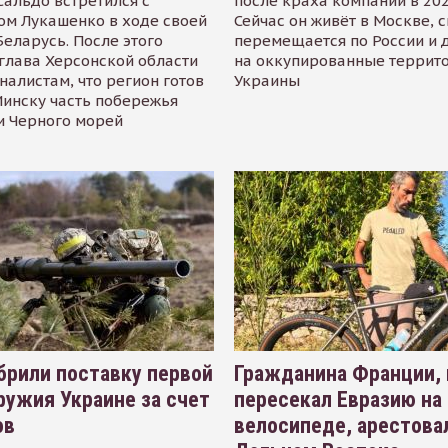
альдо встретился с
после краха компании в 202
ом Лукашенко в ходе своей
Сейчас он живёт в Москве, 
Беларусь. После этого
перемещается по России и 
глава Херсонской области
на оккупированные террит
налистам, что регион готов
Украины
инску часть побережья
и Черного морей
рили поставку первой
Гражданина Франции,
ружия Украине за счет
пересекал Евразию на
ов
велосипеде, арестова