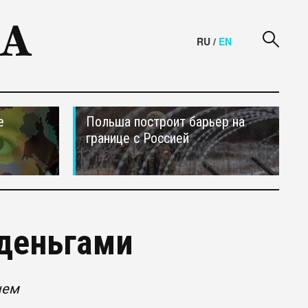
RU
/
EN
е
Польша построит барьер на
границе с Россией
деньгами
нем