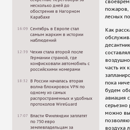
своеврем
несколько дней до
пожаров,
обострения в Нагорном
лесных по
Карабахе
16:09
Сентябрь в Европе стал
Как расск
самым жарким в истории
обслужива
наблюдений
десантник
12:39
Чехия стала второй после
составлял
Германии страной, где
воздушное
конфисковали автомобиль с
часть их 
российскими номерами
запланир
18:32
В России началась вторая
пока ниче
волна блокировок VPN по
будем об
одному из самых
авиация с
распространенных и удобных
протоколов WireGuard
серьезно 
можно выя
17:07
Власти Финляндии заплатят
позволяют
по 750 евро
землевладельцам за
воздуха л