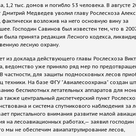
са, 1,2 тыс. домов и погибло 53 человека. В августе 
 Дмитрий Медведев уволил главу Рослесхоза Алекс
 фактически возложив на него основную вину за
ее. Господин Савинов был известен тем, что в 2007
и была принята редакция Лесного кодекса, ликвид
венную лесную охрану.
ет из доклада действующего главы Рослесхоза Вик
а, ведомство уже приняло ряд мер по предотвращ
В частности, для защиты подмосковных лесов прио
ц техники. На базе ФГУ "Авиалесоохрана" создан ш
ванию беспилотных летательных аппаратов для мон
а также центральный диспетчерский пункт Рослесхо
ствована и система спутникового наблюдения за л
ает пристального внимания развитие малой авиаци
я на лесоавиационных работах,— заявил господин
го мы не обеспечим авиапатрулирование лесов,