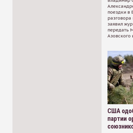
Владимир С
Александр
поездки в 
разговора 
заявил жур
передать М
Азовского 
США одоб
партии о
союзник