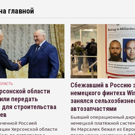
на главной
БЛАСТЬ
Сбежавший в Россию э
рсонской области
немецкого финтеха Wi
или передать
занялся сельхозбизне
 для строительства
автозапчастями
иев
Бывший операционный дир
аченной Россией
немецкой платёжной систем
ации Херсонской области
Ян Марсалек бежал из Евр