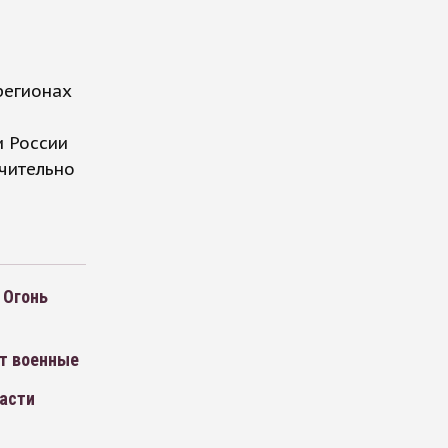
регионах
и России
чительно
 Огонь
ют военные
ласти