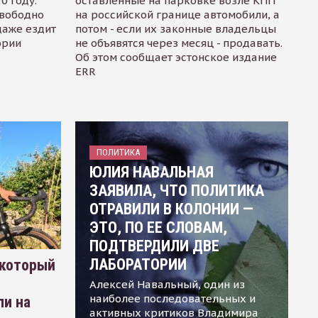
0 году.
оставленные на парковке возле КПП
свободно
на российской границе автомобили, а
даже ездит
потом - если их законные владельцы
ории
не объявятся через месяц - продавать.
Об этом сообщает эстонское издание
ERR
ПОЛИТИКА
ЮЛИЯ НАВАЛЬНАЯ
ЗАЯВИЛА, ЧТО ПОЛИТИКА
ОТРАВИЛИ В КОЛОНИИ —
ЭТО, ПО ЕЕ СЛОВАМ,
ПОДТВЕРДИЛИ ДВЕ
ЛАБОРАТОРИИ
 который
Алексей Навальный, один из
наиболее последовательных и
ли на
активных критиков Владимира