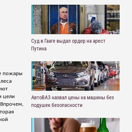
Суд в Гааге выдал ордер на арест
Путина
е пожары
 леса
уют
и цели
АвтоВАЗ назвал цены на машины без
 Впрочем,
подушек безопасности
оторая
ной