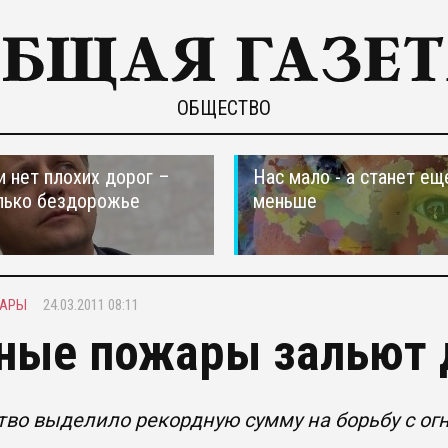
ОБЩЕСТВО
и нет плохих дорог –
Нас мало - а станет ещ
лько бездорожье
меньше
ЖАРЫ
24.03.2011 08:11
ные пожары зальют 
тво выделило рекордную сумму на борьбу с ог