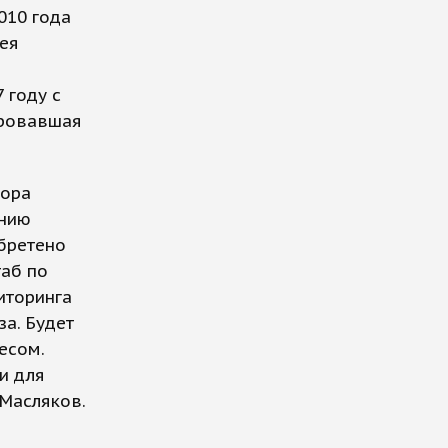
2010 года
ея
 году с
ировавшая
тора
ению
бретено
таб по
иторинга
за. Будет
есом.
и для
 Масляков.