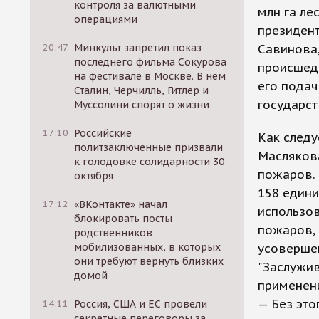
контроля за валютными
млн га ле
операциями
президент
20:47
Минкульт запретил показ
Савинова,
последнего фильма Сокурова
происшедш
на фестивале в Москве. В нем
его подач
Сталин, Черчилль, Гитлер и
государст
Муссолини спорят о жизни
17:10
Российские
Как следу
политзаключенные призвали
Масляков
к голодовке солидарности 30
пожаров. 
октября
158 едини
17:12
«ВКонтакте» начал
использо
блокировать посты
пожаров, 
родственников
мобилизованных, в которых
усовершен
они требуют вернуть близких
"Заслужив
домой
применени
— Без это
14:11
Россия, США и ЕС провели
секретные переговоры за