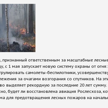
з, признанный ответственным за масштабные лесны
ду, с 1 мая запускает новую систему охраны от огня:
трулировать самолеты-беспилотники, усовершенств
лежения за очагами возгорания со спутников. На эт
во выделяет рекордную за последние 20 лет сумму.
сно, будет ли восстановлена авиация Рослесхоза, к
ма для предотвращения лесных пожаров на началь