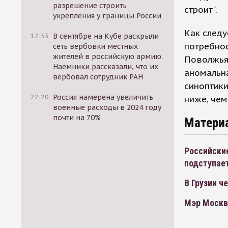
разрешение строить
строит".
укрепления у границы России
Как следу
12:53
В сентябре на Кубе раскрыли
потребнос
сеть вербовки местных
жителей в российскую армию.
Поволжья,
Наемники рассказали, что их
аномальна
вербовал сотрудник РАН
синоптики
22:20
Россия намерена увеличить
ниже, чем
военные расходы в 2024 году
почти на 70%
Матери
Российски
подступае
В Грузии 
Мэр Москв