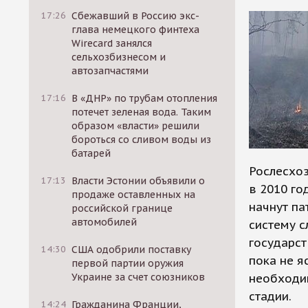
17:26
Сбежавший в Россию экс-
глава немецкого финтеха
Wirecard занялся
сельхозбизнесом и
автозапчастями
17:16
В «ДНР» по трубам отопления
потечет зеленая вода. Таким
образом «власти» решили
бороться со сливом воды из
батарей
Рослесхо
17:13
Власти Эстонии объявили о
в 2010 го
продаже оставленных на
начнут па
российской границе
автомобилей
систему с
государст
14:30
США одобрили поставку
пока не я
первой партии оружия
Украине за счет союзников
необходи
стадии.
14:24
Гражданина Франции,