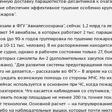
енную доставку парашютистов-десантников к очаг
 не обеспечим эффективное тушение особенно кру
жаров".
азали в ФГУ "Авиалесоохрана", сейчас 1,2 млрд га л
ют 34 авиабазы, в которых работают 2 тыс. параш
ов (до 90-х годов группировка по тушению пожаро
а 10-11 тыс. человек). В их распоряжении находится
 судно, однако в рабочем состоянии только 27, бо
которых самолеты Ан-2 (дополнительных закупок по
овано). "Для развития системы предотвращения по
го не делается,— рассказали во ФГУ.— В апреле на 
суждать возможную помощь со стороны МЧС. Но их
ейчас используется в основном при ЧС, когда пожа
разгорелся. Что касается наблюдения со спутников, 
вить пожар площадью не менее 200 га, точнее пок
 технологии. Основной расчет — на патрулирование
ибо на наблюдательные вышки, которые почти никт