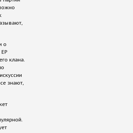
 можно
к
азывают,
и о
 ЕР
го клана.
ло
искуссии
се знают,
жет
улярной.
ует