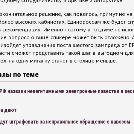
дному сотрудничеству в Арктике и Антарктике.
окончательное решение, как повелось, примут не н
 более высоких кабинетах. Единороссам же будет с
 рекомендация. Именно поэтому в Госдуме не искл
ие вопроса о вице-спикере может быть отложено. А
изойдет упразднение поста шестого зампреда от ЕР
асти сможет представить такой шаг в выгодном для
ол, на одну мигалку станет в столице меньше.
алы по теме
 РФ назвали нелегитимными электронные повестки в вес
не дают
удут штрафовать за неправильное обращение с навозом