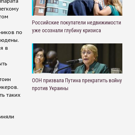
ппарата
легкому
атом
Российские покупатели недвижимости
уже осознали глубину кризиса
ников по
людены.
я в
ыть
тоин
ООН призвала Путина прекратить войну
икеров.
против Украины
ть таких
иняли