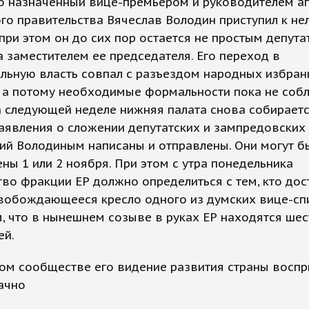
то назначенный вице-премьером и руководителем а
го правительства Вячеслав Володин приступил к не
 при этом он до сих пор остается не простым депут
а заместителем ее председателя. Его переход в
льную власть совпал с разъездом народных избран
, а потому необходимые формальности пока не соб
 следующей неделе нижняя палата снова собираетс
аявления о сложении депутатских и зампредовских
ий Володиным написаны и отправлены. Они могут б
ны 1 или 2 ноября. При этом с утра понедельника
во фракции ЕР должно определиться с тем, кто дос
свобождающееся кресло одного из думских вице-сп
 что в нынешнем созыве в руках ЕР находятся шес
ей.
ом сообществе его видение развития страны воспр
ачно