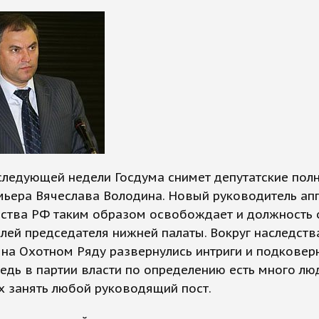
следующей недели Госдума снимет депутатские пол
мьера Вячеслава Володина. Новый руководитель ап
ьства РФ таким образом освобождает и должность 
лей председателя нижней палаты. Вокруг наследств
на Охотном Ряду развернулись интриги и подковер
Ведь в партии власти по определению есть много лю
х занять любой руководящий пост.