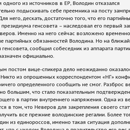
 одного из источников в ЕР, Володин отказался
ельно подыскивать себе преемника на посту зампр
Для него, дескать, достаточно того, что его партийн
 президиума генсовета – наследовал его первый за
еверов. Именно на него сейчас возложено временн
ие партийных обязанностей Володина. Но на ближа
 генсовета, сообщил собеседник из аппарата партии
назначен официально.
ным постом вице-спикера дело неожиданно оказало
 Никто из опрошенных корреспондентом «НГ» конф
ничего определенного сообщить не смог. Разброс в
но большим, что стало показательным подтвержде
щего в партии внутреннего напряжения. Одна из в
ся в том, что Неверов для закрепления своего стат
лучить все прежние володинские регалии. Более тог
дин из единороссов, именно такая ситуация дополн
т, что с уходом Володина в правительство его вес 