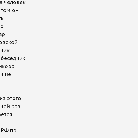
я человек
этом он
ть
по
ер
овской
дних
обеседник
никова
н не
из этого
дной раз
ется.
 РФ по