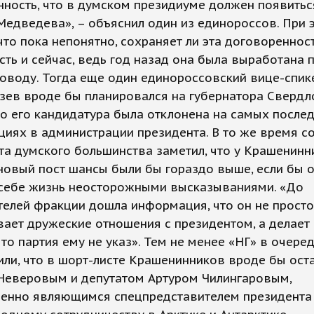
ность, что в думском президиуме должен появитьс
едведева», – объяснил один из единороссов. При 
что пока непонятно, сохраняет ли эта договореннос
сть и сейчас, ведь год назад она была выработана 
оводу. Тогда еще один единороссовский вице-спик
зев вроде бы планировался на губернатора Свердл
но его кандидатура была отклонена на самых после
циях в администрации президента. В то же время с
та думского большинства заметил, что у Крашенин
новый пост шансы были бы гораздо выше, если бы о
 себе жизнь неосторожными высказываниями. «До
елей фракции дошла информация, что он не просто
ает дружеские отношения с президентом, а делает 
то партия ему не указ». Тем не менее «НГ» в очере
ли, что в шорт-листе Крашенинников вроде бы оста
 Неверовым и депутатом Артуром Чилингаровым,
енно являющимся спецпредставителем президента