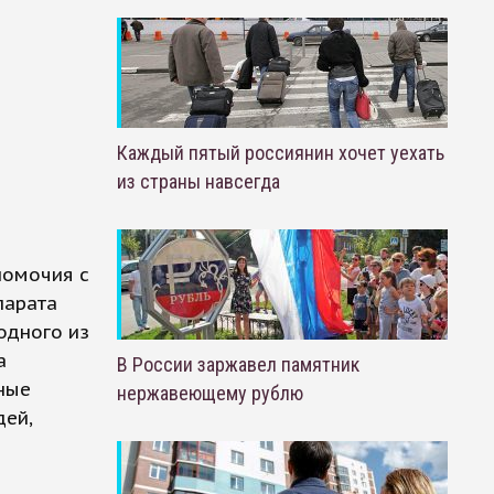
Каждый пятый россиянин хочет уехать
из страны навсегда
номочия с
парата
одного из
а
В России заржавел памятник
ные
нержавеющему рублю
дей,