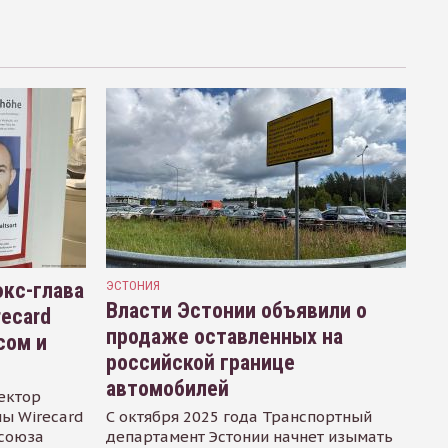
кс-глава
ЭСТОНИЯ
Власти Эстонии объявили о
recard
продаже оставленных на
сом и
российской границе
автомобилей
ектор
ы Wirecard
С октября 2025 года Транспортный
осоюза
департамент Эстонии начнет изымать