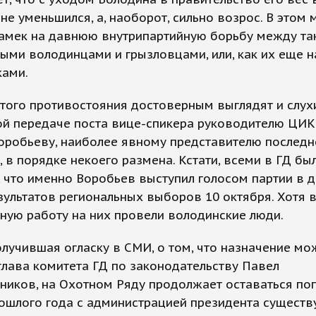
 не уменьшился, а, наоборот, сильно возрос. В этом
намек на давнюю внутрипартийную борьбу между та
ми володинцами и грызловцами, или, как их еще н
ками.
этого противостояния достоверным выглядят и слух
й передаче поста вице-спикера руководителю ЦИК
робьеву, наиболее явному представителю последне
 в порядке некоего размена. Кстати, всеми в ГД бы
 что именно Воробьев выступил голосом партии в д
зультатов региональных выборов 10 октября. Хотя в
ную работу на них провели володинские люди.
олучившая огласку в СМИ, о том, что назначение мо
глава комитета ГД по законодательству Павел
иков, на Охотном Ряду продолжает оставаться поп
ошлого года с администрацией президента существ