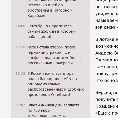
несколько дней до
не только
обострения в Нагорном
увидеть 
Карабахе
называемы
16:09
Сентябрь в Европе стал
эмчеэсни
самым жарким в истории
наблюдений
В логике 
возможно
12:39
Чехия стала второй после
Германии страной, где
Андрею Во
конфисковали автомобиль с
Очевидно,
российскими номерами
замечено,
вокруг ре
18:32
В России началась вторая
волна блокировок VPN по
что основ
одному из самых
распространенных и удобных
Версия, п
протоколов WireGuard
получить 
17:07
Власти Финляндии заплатят
Крашенинн
по 750 евро
«Еще с пр
землевладельцам за