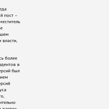
еда
ый пост –
меститель
ое
йшем
 власти,
сь более
идентов в
ерсий был
нием
ерсий
уса
о,
ительно
в партии