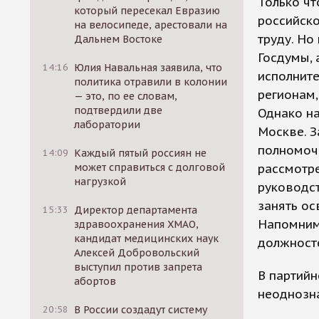
Только ч
который пересекал Евразию
российско
на велосипеде, арестовали на
труду. Но
Дальнем Востоке
Госдумы, 
14:16
Юлия Навальная заявила, что
исполните
политика отравили в колонии
регионам
— это, по ее словам,
подтвердили две
Однако на
лаборатории
Москве. З
полномоч
14:09
Каждый пятый россиян не
может справиться с долговой
рассмотре
нагрузкой
руководст
занять о
15:33
Директор департамента
Напомним,
здравоохранения ХМАО,
кандидат медицинских наук
должност
Алексей Добровольский
выступил против запрета
В партийн
абортов
неоднозн
20:58
В России создадут систему