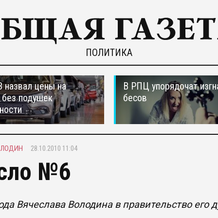
ПОЛИТИКА
 назвал цены на
В РПЦ упорядочат изгн
 без подушек
бесов
ности
ОЛОДИН
28.10.2010 11:04
сло №6
ода Вячеслава Володина в правительство его д