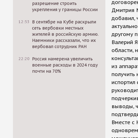
договорен
разрешение строить
укрепления у границы России
Дмитрия М
добавил, 
12:53
В сентябре на Кубе раскрыли
актуально
сеть вербовки местных
другому п
жителей в российскую армию.
Наемники рассказали, что их
Валерий Я
вербовал сотрудник РАН
области, 
консульта
22:20
Россия намерена увеличить
военные расходы в 2024 году
из аппара
почти на 70%
получить 
испортил
руководит
подчеркив
выводы, ч
подтверди
Вместе с
одноврем