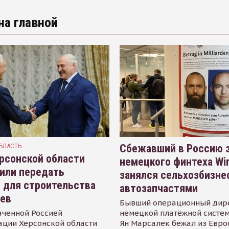
на главной
БЛАСТЬ
Сбежавший в Россию э
рсонской области
немецкого финтеха Wi
или передать
занялся сельхозбизне
 для строительства
автозапчастями
иев
Бывший операционный дир
аченной Россией
немецкой платёжной систем
ации Херсонской области
Ян Марсалек бежал из Евр