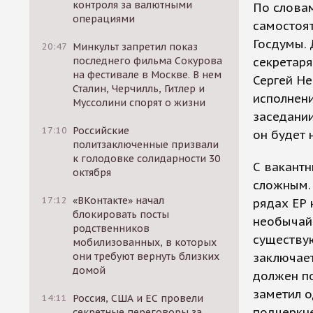
контроля за валютными
По словам
операциями
самостоят
Госдумы. 
20:47
Минкульт запретил показ
последнего фильма Сокурова
секретаря
на фестивале в Москве. В нем
Сергей Н
Сталин, Черчилль, Гитлер и
исполнен
Муссолини спорят о жизни
заседании
17:10
Российские
он будет 
политзаключенные призвали
к голодовке солидарности 30
С вакант
октября
сложным.
17:12
«ВКонтакте» начал
рядах ЕР 
блокировать посты
необычай
родственников
существую
мобилизованных, в которых
они требуют вернуть близких
заключает
домой
должен по
заметил о
14:11
Россия, США и ЕС провели
подчеркне
секретные переговоры за