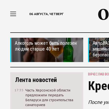
06 АВГУСТА, ЧЕТВЕРГ
Алкоголь может быть полезен
АвтоВАЗ
людям старше 40 лет
машины
безопас
ВЯЧЕСЛАВ В
Лента новостей
Кре
17:35
Часть Херсонской области
предложили передать
Беларуси для строительства
После ух
санаториев