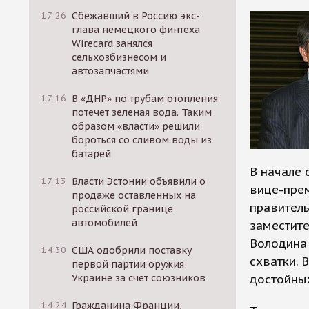
17:26
Сбежавший в Россию экс-
глава немецкого финтеха
Wirecard занялся
сельхозбизнесом и
автозапчастями
17:16
В «ДНР» по трубам отопления
потечет зеленая вода. Таким
образом «власти» решили
бороться со сливом воды из
батарей
В начале 
17:13
Власти Эстонии объявили о
вице-пре
продаже оставленных на
правител
российской границе
автомобилей
заместите
Володина 
14:30
США одобрили поставку
схватки. 
первой партии оружия
Украине за счет союзников
достойны
14:24
Гражданина Франции,