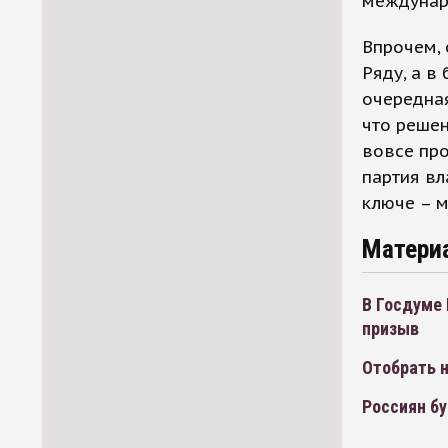
междунаро
Впрочем, 
Ряду, а в
очередная
что решен
вовсе про
партия вл
ключе – м
Матери
В Госдуме
призыв
Отобрать 
Россиян б