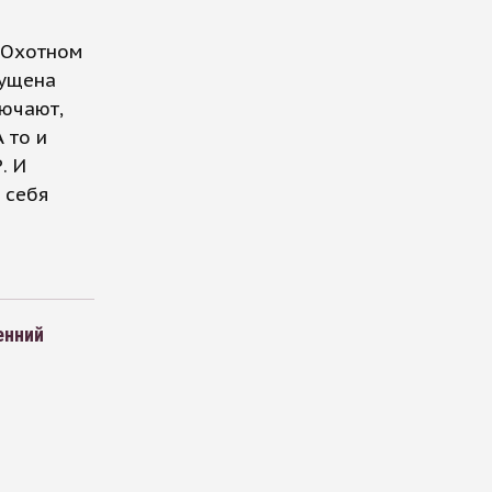
а Охотном
пущена
ючают,
 то и
. И
 себя
енний