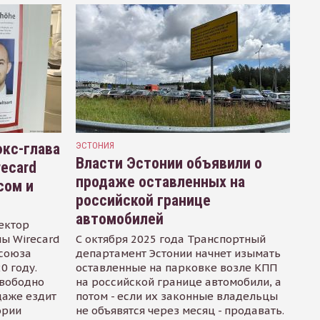
кс-глава
ЭСТОНИЯ
Власти Эстонии объявили о
recard
продаже оставленных на
сом и
российской границе
автомобилей
ектор
ы Wirecard
С октября 2025 года Транспортный
осоюза
департамент Эстонии начнет изымать
0 году.
оставленные на парковке возле КПП
свободно
на российской границе автомобили, а
даже ездит
потом - если их законные владельцы
ории
не объявятся через месяц - продавать.