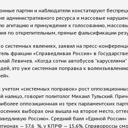
онные партии и наблюдатели констатируют беспрец
ие административного ресурса и массовые нарушен
ую агитацию и принуждение к голосованию, массов
ия по открепительным, прямые фальсификации резу
 о системных явлениях, заявил на пресс-конференц
тель фракции «Справедливая Россия» в Государств
лай Левичев. «Когда сотни автобусов “каруселями”
дей, это уже системная поправка к волеизъявлени
ей».
с учетом «системных поправок» рост оппозиционны
й налицо, говорит политолог Михаил Тульский. Прич
иболее оппозиционная из трех парламентских парт
осенних выборах она вышла на второе место, отте
аведливую Россию». Средний балл «Единой России»
егионах — 57,6 %, у КПРФ — 15,6%. Справороссы см