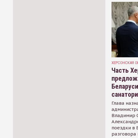
ХЕРСОНСКАЯ О
Часть Хе
предлож
Беларуси
санатор
Глава назн
администр
Владимир С
Александр
поездки в 
разговора 