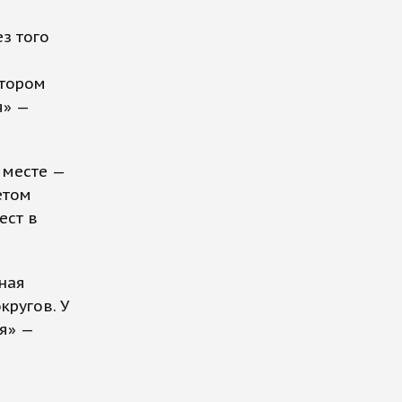
з того
втором
я» —
 месте —
етом
ест в
ная
кругов. У
я» —