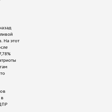
назад
дливой
. На этот
осле
7,78%
атриоты
угам
что
лов
 в
ЛДПР