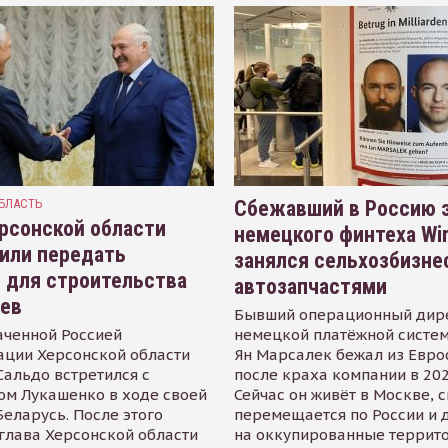
БЛАСТЬ
Сбежавший в Россию э
рсонской области
немецкого финтеха Wi
или передать
занялся сельхозбизне
 для строительства
автозапчастями
иев
Бывший операционный дир
аченной Россией
немецкой платёжной систем
ации Херсонской области
Ян Марсалек бежал из Евр
альдо встретился с
после краха компании в 202
ом Лукашенко в ходе своей
Сейчас он живёт в Москве, 
Беларусь. После этого
перемещается по России и 
глава Херсонской области
на оккупированные террит