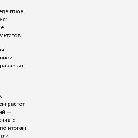
едентное
ия:
ые
льтатов.
ии
енной
 развозят
ю
х
ем растет
ий —
снив с
 по итогам
огли