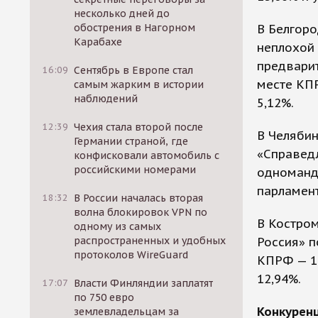
несколько дней до
обострения в Нагорном
В Белгоро
Карабахе
неплохой 
предварит
16:09
Сентябрь в Европе стал
месте КПР
самым жарким в истории
наблюдений
5,12%.
12:39
Чехия стала второй после
В Челябин
Германии страной, где
«Справед
конфисковали автомобиль с
российскими номерами
одноманда
парламент
18:32
В России началась вторая
волна блокировок VPN по
В Костром
одному из самых
распространенных и удобных
Россия» п
протоколов WireGuard
КПРФ — 18
12,94%.
17:07
Власти Финляндии заплатят
по 750 евро
Конкурен
землевладельцам за