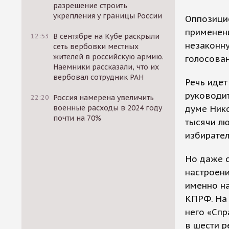
разрешение строить
укрепления у границы России
Оппозици
применен
12:53
В сентябре на Кубе раскрыли
незаконн
сеть вербовки местных
жителей в российскую армию.
голосован
Наемники рассказали, что их
вербовал сотрудник РАН
Речь идет
руководи
22:20
Россия намерена увеличить
военные расходы в 2024 году
думе Нико
почти на 70%
тысячи лю
избирател
Но даже 
настроени
именно на
КПРФ. На 
него «Спр
в шести р