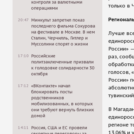
контроля за валютными
только в 
операциями
Регионал
20:47
Минкульт запретил показ
последнего фильма Сокурова
на фестивале в Москве. В нем
Лучше все
Сталин, Черчилль, Гитлер и
единорос
Муссолини спорят о жизни
России» —
17:10
Российские
раз, сооб
политзаключенные призвали
обработки
к голодовке солидарности 30
голосов, 
октября
России» 
17:12
«ВКонтакте» начал
абсолютно
блокировать посты
тувинский
родственников
мобилизованных, в которых
В Магадан
они требуют вернуть близких
домой
единоросс
регионе т
14:11
Россия, США и ЕС провели
13,06% и 
секретные переговоры за