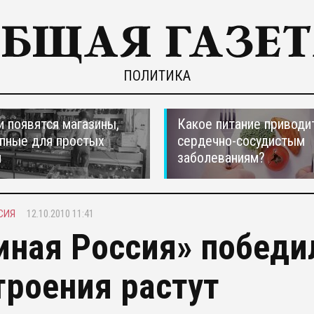
ПОЛИТИКА
и появятся магазины,
Какое питание приводи
пные для простых
сердечно-сосудистым
н
заболеваниям?
СИЯ
12.10.2010 11:41
иная Россия» победи
троения растут