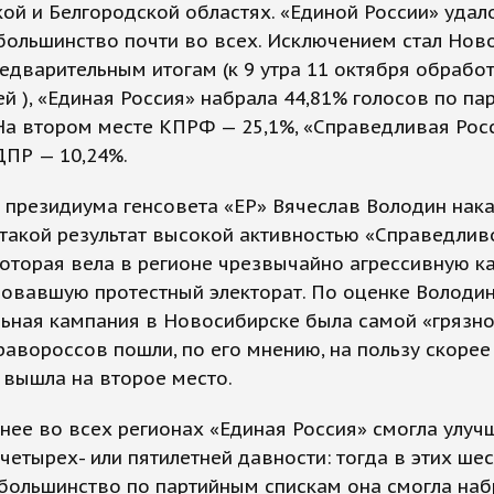
ой и Белгородской областях. «Единой России» удал
большинство почти во всех. Исключением стал Нов
редварительным итогам (к 9 утра 11 октября обрабо
й ), «Единая Россия» набрала 44,81% голосов по п
На втором месте КПРФ — 25,1%, «Справедливая Рос
ДПР — 10,24%.
 президиума генсовета «ЕР» Вячеслав Володин нак
такой результат высокой активностью «Справедлив
которая вела в регионе чрезвычайно агрессивную к
овавшую протестный электорат. По оценке Володин
ьная кампания в Новосибирске была самой «грязно
равороссов пошли, по его мнению, на пользу скоре
 вышла на второе место.
нее во всех регионах «Единая Россия» смогла улуч
 четырех- или пятилетней давности: тогда в этих ше
большинство по партийным спискам она смогла наб