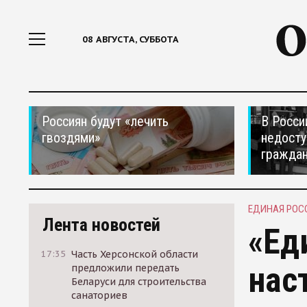
08 АВГУСТА, СУББОТА
Россиян будут «лечить
В Росси
гвоздями»
недосту
гражда
ЕДИНАЯ РОС
Лента новостей
«Ед
17:35
Часть Херсонской области
нас
предложили передать
Беларуси для строительства
санаториев