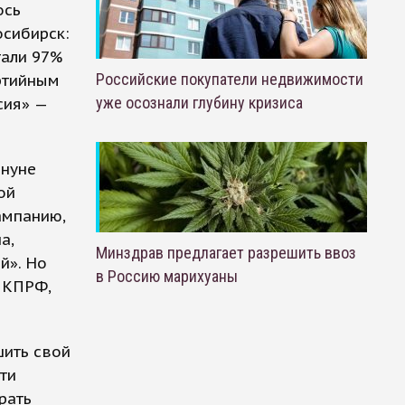
ось
осибирск:
тали 97%
Российские покупатели недвижимости
артийным
уже осознали глубину кризиса
сия» —
ануне
ой
ампанию,
а,
Минздрав предлагает разрешить ввоз
й». Но
в Россию марихуаны
е КПРФ,
шить свой
сти
рать