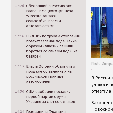
17:26
Сбежавший в Россию экс-
глава немецкого финтеха
Wirecard занялся
сельхозбизнесом и
автозапчастями
17:16
В «ДНР» по трубам отопления
потечет зеленая вода. Таким
образом «власти» решили
бороться со сливом воды из
батарей
Photo: Интер
17:13
Власти Эстонии объявили о
продаже оставленных на
российской границе
В России 
автомобилей
удалось п
отметила
14:30
США одобрили поставку
первой партии оружия
Украине за счет союзников
Законода
Новосибир
14:24
Гражданина Франции,