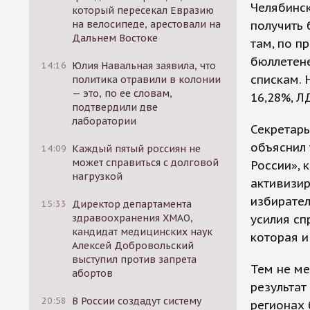
Челябинск
который пересекал Евразию
на велосипеде, арестовали на
получить 
Дальнем Востоке
там, по п
бюллетене
14:16
Юлия Навальная заявила, что
спискам. 
политика отравили в колонии
— это, по ее словам,
16,28%, Л
подтвердили две
лаборатории
Секретарь
объяснил 
14:09
Каждый пятый россиян не
может справиться с долговой
России», 
нагрузкой
активизир
избирател
15:33
Директор департамента
здравоохранения ХМАО,
усилия сп
кандидат медицинских наук
которая и
Алексей Добровольский
выступил против запрета
Тем не ме
абортов
результат
20:58
В России создадут систему
регионах 