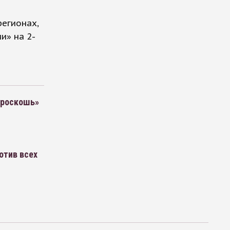
регионах,
и» на 2-
«роскошь»
отив всех