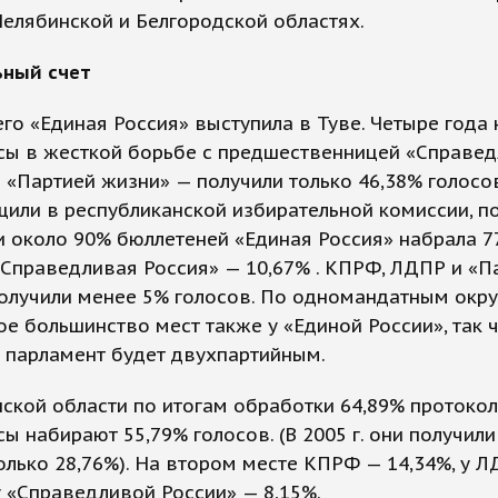
Челябинской и Белгородской областях.
ьный счет
го «Единая Россия» выступила в Туве. Четыре года 
сы в жесткой борьбе с предшественницей «Справе
 «Партией жизни» — получили только 46,38% голосов
щили в республиканской избирательной комиссии, п
 около 90% бюллетеней «Единая Россия» набрала 7
«Справедливая Россия» — 10,67% . КПРФ, ЛДПР и «П
получили менее 5% голосов. По одномандатным окр
е большинство мест также у «Единой России», так 
 парламент будет двухпартийным.
ской области по итогам обработки 64,89% протоко
ы набирают 55,79% голосов. (В 2005 г. они получили
олько 28,76%). На втором месте КПРФ — 14,34%, у 
у «Справедливой России» — 8,15%.