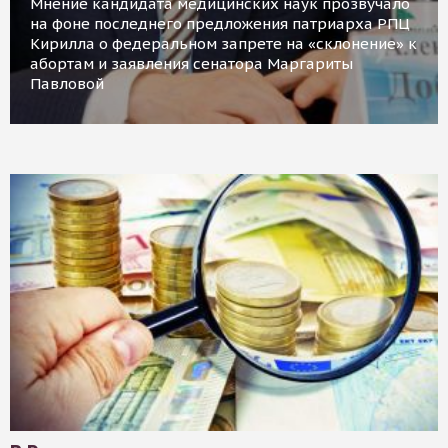
Мнение кандидата медицинских наук прозвучало
на фоне последнего предложения патриарха РПЦ
Кирилла о федеральном запрете на «склонение» к
абортам и заявления сенатора Маргариты
Павловой