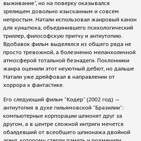
выживание", но на поверку оказывался
зрелищем довольно изысканным и совсем
непростым. Натали использовал жанровый канон
для кунштюка, объединившего психологический
триллер, философскую притчу и антиутопию.
Вдобавок фильм выделялся из общего ряда не
просто тревожной, а болезненно меланхоличной
атмосферой тотальной безнадеги. Поклонники
жанра оценили этот неуютный дебют, но дальше
Натали уже дрейфовал в направлении от
хоррора к фантастике.
Его следующий фильм "Кодер" (2002 год) —
антиутопия в духе гильямовской "Бразилии":
компьютерные корпорации шпионят друг за
другом, а в центре сложной интриги мечется
обалдевший от всеобщего шпионажа двойной
агент, которому стерли память и подменили