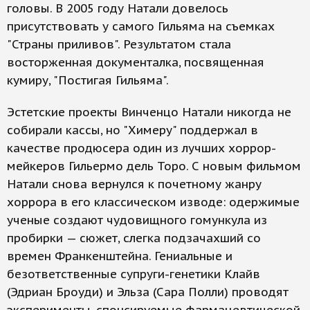
головы. В 2005 году Натали довелось
присутствовать у самого Гильяма на съемках
"Страны приливов". Результатом стала
восторженная документалка, посвященная
кумиру, "Постигая Гильяма".
Эстетские проекты Винченцо Натали никогда не
собирали кассы, но "Химеру" поддержал в
качестве продюсера один из лучших хоррор-
мейкеров Гильермо дель Торо. С новым фильмом
Натали снова вернулся к почетному жанру
хоррора в его классическом изводе: одержимые
ученые создают чудовищного гомункула из
пробирки — сюжет, слегка подзачахший со
времен Франкенштейна. Гениальные и
безответственные супруги-генетики Клайв
(Эдриан Броуди) и Эльза (Сара Полли) проводят