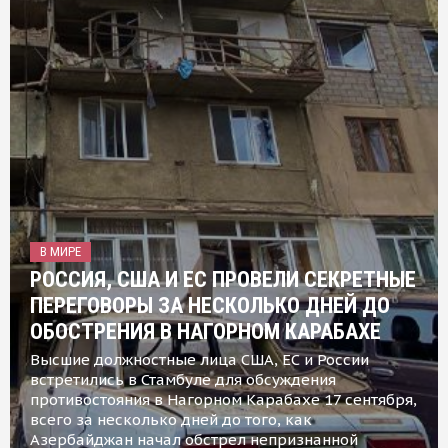
В МИРЕ
РОССИЯ, США И ЕС ПРОВЕЛИ СЕКРЕТНЫЕ
ПЕРЕГОВОРЫ ЗА НЕСКОЛЬКО ДНЕЙ ДО
ОБОСТРЕНИЯ В НАГОРНОМ КАРАБАХЕ
Высшие должностные лица США, ЕС и России
встретились в Стамбуле для обсуждения
противостояния в Нагорном Карабахе 17 сентября,
всего за несколько дней до того, как
Азербайджан начал обстрел непризнанной