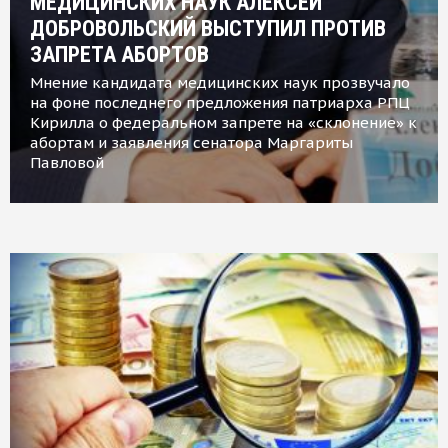
МЕДИЦИНСКИХ НАУК АЛЕКСЕЙ
ДОБРОВОЛЬСКИЙ ВЫСТУПИЛ ПРОТИВ
ЗАПРЕТА АБОРТОВ
Мнение кандидата медицинских наук прозвучало
на фоне последнего предложения патриарха РПЦ
Кирилла о федеральном запрете на «склонение» к
абортам и заявления сенатора Маргариты
Павловой