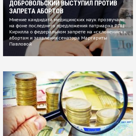
ДОБРОВОЛЬСКИЙ ВЫСТУПИЛ ПРОТИВ
ЗАПРЕТА АБОРТОВ
Мнение кандидата медицинских наук прозвучало
на фоне последнего предложения патриарха РПЦ
Кирилла о федеральном запрете на «склонение» к
абортам и заявления сенатора Маргариты
Павловой