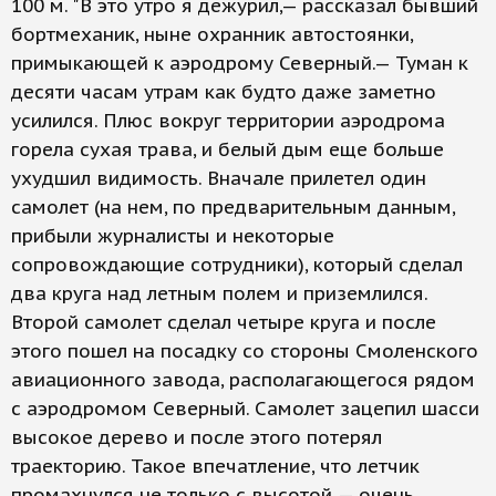
100 м. "В это утро я дежурил,— рассказал бывший
бортмеханик, ныне охранник автостоянки,
примыкающей к аэродрому Северный.— Туман к
десяти часам утрам как будто даже заметно
усилился. Плюс вокруг территории аэродрома
горела сухая трава, и белый дым еще больше
ухудшил видимость. Вначале прилетел один
самолет (на нем, по предварительным данным,
прибыли журналисты и некоторые
сопровождающие сотрудники), который сделал
два круга над летным полем и приземлился.
Второй самолет сделал четыре круга и после
этого пошел на посадку со стороны Смоленского
авиационного завода, располагающегося рядом
с аэродромом Северный. Самолет зацепил шасси
высокое дерево и после этого потерял
траекторию. Такое впечатление, что летчик
промахнулся не только с высотой — очень