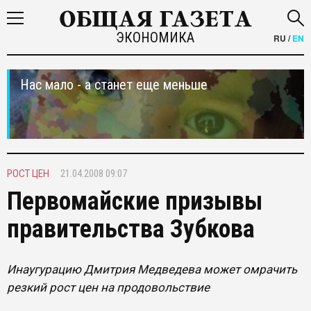
ЭКОНОМИКА
RU
/
EN
Нас мало - а станет еще меньше
РОСТ ЦЕН
21.04.2008 09:07
Первомайские призывы
правительства Зубкова
Инаугурацию Дмитрия Медведева может омрачить
резкий рост цен на продовольствие