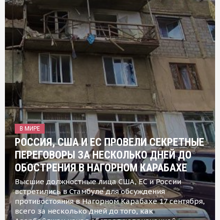
В МИРЕ
РОССИЯ, США И ЕС ПРОВЕЛИ СЕКРЕТНЫЕ
ПЕРЕГОВОРЫ ЗА НЕСКОЛЬКО ДНЕЙ ДО
ОБОСТРЕНИЯ В НАГОРНОМ КАРАБАХЕ
Высшие должностные лица США, ЕС и России
встретились в Стамбуле для обсуждения
противостояния в Нагорном Карабахе 17 сентября,
всего за несколько дней до того, как