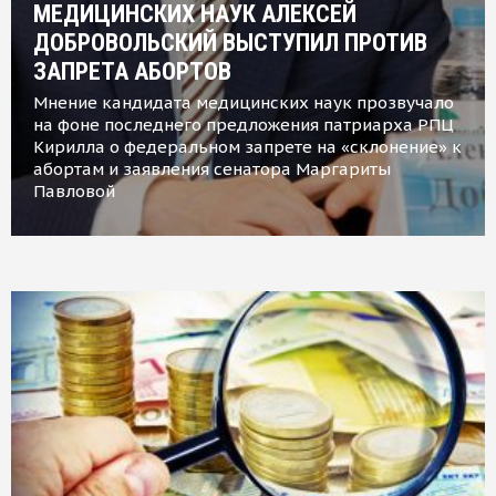
МЕДИЦИНСКИХ НАУК АЛЕКСЕЙ
ДОБРОВОЛЬСКИЙ ВЫСТУПИЛ ПРОТИВ
ЗАПРЕТА АБОРТОВ
Мнение кандидата медицинских наук прозвучало
на фоне последнего предложения патриарха РПЦ
Кирилла о федеральном запрете на «склонение» к
абортам и заявления сенатора Маргариты
Павловой