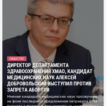
ОБЩЕСТВО
ДИРЕКТОР ДЕПАРТАМЕНТА
ЗДРАВООХРАНЕНИЯ ХМАО, КАНДИДАТ
МЕДИЦИНСКИХ НАУК АЛЕКСЕЙ
ДОБРОВОЛЬСКИЙ ВЫСТУПИЛ ПРОТИВ
ЗАПРЕТА АБОРТОВ
Мнение кандидата медицинских наук прозвучало
на фоне последнего предложения патриарха РПЦ
Кирилла о федеральном запрете на «склонение» к