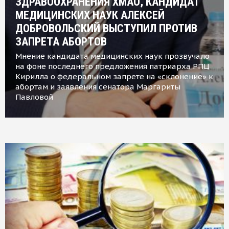
ЗДРАВООХРАНЕНИЯ ХМАО, КАНДИДАТ
МЕДИЦИНСКИХ НАУК АЛЕКСЕЙ
ДОБРОВОЛЬСКИЙ ВЫСТУПИЛ ПРОТИВ
ЗАПРЕТА АБОРТОВ
Мнение кандидата медицинских наук прозвучало
на фоне последнего предложения патриарха РПЦ
Кирилла о федеральном запрете на «склонение» к
абортам и заявления сенатора Маргариты
Павловой