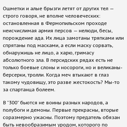
Ошметки и алые брызги летят от других тел —
строго говоря, не вполне человеческих:
остановленная в Фермопильском проходе
неисчислимая армия персов — нелюди, бесы,
порождение ада. Их лица замотаны тряпками или
спрятаны под масками, а если маску сорвать,
обнаружишь не лицо, а харю, гримасу
абсолютного зла. В персидских рядах есть не
только боевые слоны и носороги, но и великаны-
берсерки, тролли. Когда меч втыкают в глаз
такому чудовищу, это разве жестокость? Мы-то
за спартанца болеем.
В “300” бьются не воины разных народов, а
полубоги и демоны. Первые прекрасны, вторые
соразмерно ужасны. Поэтому предатель обязан
быть невообразимым уродом, которого по