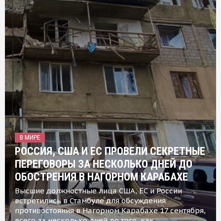
В МИРЕ
РОССИЯ, США И ЕС ПРОВЕЛИ СЕКРЕТНЫЕ
ПЕРЕГОВОРЫ ЗА НЕСКОЛЬКО ДНЕЙ ДО
ОБОСТРЕНИЯ В НАГОРНОМ КАРАБАХЕ
Высшие должностные лица США, ЕС и России
встретились в Стамбуле для обсуждения
противостояния в Нагорном Карабахе 17 сентября,
всего за несколько дней до того, как