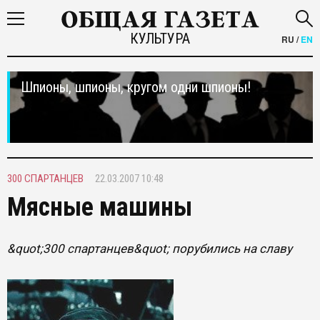
КУЛЬТУРА
RU
/
EN
Шпионы, шпионы, кругом одни шпионы!
300 СПАРТАНЦЕВ
22.03.2007 10:48
Мясные машины
&quot;300 спартанцев&quot; порубились на славу