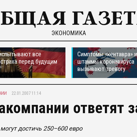
ЭКОНОМИКА
испытывают все
Симптомы «кентавра» 
страха перед будущим
штаммы коронавируса
вызывают тревогу
НИИ
22.01.2007 11:14
акомпании ответят з
могут достичь 250–600 евро