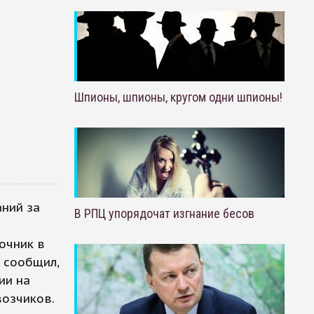
Шпионы, шпионы, кругом одни шпионы!
ний за
В РПЦ упорядочат изгнание бесов
очник в
 сообщил,
ии на
возчиков.