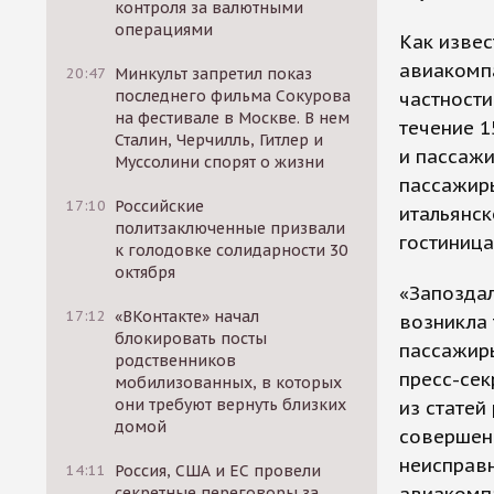
контроля за валютными
операциями
Как извес
авиакомп
20:47
Минкульт запретил показ
последнего фильма Сокурова
частности
на фестивале в Москве. В нем
течение 1
Сталин, Черчилль, Гитлер и
и пассажи
Муссолини спорят о жизни
пассажиры
17:10
Российские
итальянск
политзаключенные призвали
гостиница
к голодовке солидарности 30
октября
«Запозда
17:12
«ВКонтакте» начал
возникла 
блокировать посты
пассажиры
родственников
пресс-сек
мобилизованных, в которых
они требуют вернуть близких
из статей
домой
совершен
неисправн
14:11
Россия, США и ЕС провели
секретные переговоры за