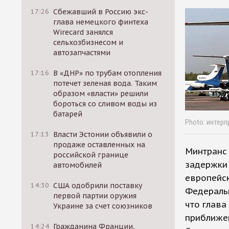
17:26
Сбежавший в Россию экс-
глава немецкого финтеха
Wirecard занялся
сельхозбизнесом и
автозапчастями
17:16
В «ДНР» по трубам отопления
потечет зеленая вода. Таким
образом «власти» решили
бороться со сливом воды из
батарей
Photo: интерп
17:13
Власти Эстонии объявили о
продаже оставленных на
Минтранс 
российской границе
задержки
автомобилей
европейск
14:30
США одобрили поставку
Федеральн
первой партии оружия
что глава
Украине за счет союзников
приближен
14:24
Гражданина Франции,