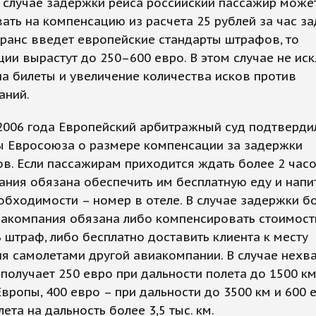
 случае задержки рейса российский пассажир може
ать на компенсацию из расчета 25 рублей за час за
ранс введет европейские стандарты штрафов, то
ии вырастут до 250–600 евро. В этом случае не ис
на билеты и увеличение количества исков против
аний.
2006 года Европейский арбитражный суд подтверди
ы Евросоюза о размере компенсации за задержки
в. Если пассажирам приходится ждать более 2 часо
ния обязана обеспечить им бесплатную еду и напит
обходимости – номер в отеле. В случае задержки б
акомпания обязана либо компенсировать стоимость
 штраф, либо бесплатно доставить клиента к месту
я самолетами другой авиакомпании. В случае нехва
получает 250 евро при дальности полета до 1500 км
вропы, 400 евро – при дальности до 3500 км и 600 
лета на дальность более 3,5 тыс. км.