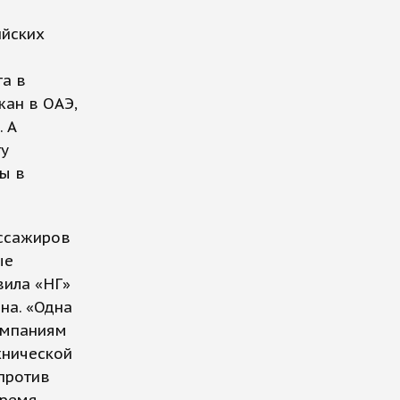
ийских
та в
жан в ОАЭ,
. А
ту
ы в
ассажиров
ые
вила «НГ»
на. «Одна
омпаниям
хнической
против