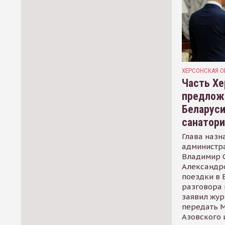
ХЕРСОНСКАЯ О
Часть Хе
предлож
Беларуси
санатор
Глава назн
администр
Владимир С
Александр
поездки в 
разговора 
заявил жур
передать М
Азовского 