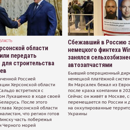
БЛАСТЬ
Сбежавший в Россию э
рсонской области
немецкого финтеха Wi
или передать
занялся сельхозбизне
 для строительства
автозапчастями
иев
Бывший операционный дир
аченной Россией
немецкой платёжной систем
ации Херсонской области
Ян Марсалек бежал из Евр
альдо встретился с
после краха компании в 202
ом Лукашенко в ходе своей
Сейчас он живёт в Москве, 
Беларусь. После этого
перемещается по России и 
глава Херсонской области
на оккупированные террит
налистам, что регион готов
Украины
инску часть побережья
и Черного морей