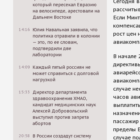
Сегодня в
который пересекал Евразию
рассчитыв
на велосипеде, арестовали на
Если Минт
Дальнем Востоке
компенсац
14:16
Юлия Навальная заявила, что
рост цен 
политика отравили в колонии
авиакомп
— это, по ее словам,
подтвердили две
лаборатории
В начале 
директив
14:09
Каждый пятый россиян не
авиарейсо
может справиться с долговой
нагрузкой
авиакомпа
случае не
15:33
Директор департамента
часов ави
здравоохранения ХМАО,
выплатить
кандидат медицинских наук
Алексей Добровольский
назначени
выступил против запрета
пассажир 
абортов
пределы Е
20:58
В России создадут систему
случае по