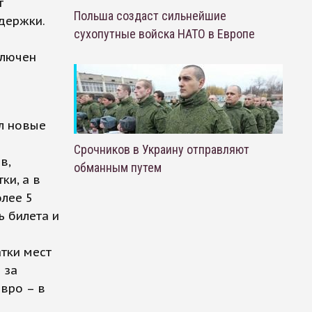
т
Польша создаст сильнейшие
держки.
сухопутные войска НАТО в Европе
ключен
л новые
Срочников в Украину отправляют
в,
обманным путем
ки, а в
олее 5
 билета и
тки мест
 за
евро – в