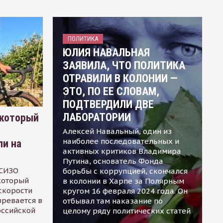
ПОЛИТИКА
ЮЛИЯ НАВАЛЬНАЯ
ЗАЯВИЛА, ЧТО ПОЛИТИКА
ОТРАВИЛИ В КОЛОНИИ —
ЭТО, ПО ЕЕ СЛОВАМ,
ПОДТВЕРДИЛИ ДВЕ
ЛАБОРАТОРИИ
 который
Алексей Навальный, один из
наиболее последовательных и
ли на
активных критиков Владимира
Путина, основатель Фонда
 СИЗО
борьбы с коррупцией, скончался
 который
в колонии в Харпе за Полярным
скорости
кругом 16 февраля 2024 года. Он
зревается в
отбывал там наказание по
оссийской
целому ряду политических статей