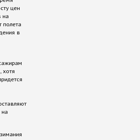
время
сту цен
в на
т полета
дения в
ссажирам
, хотя
придется
оставляют
 на
взимания