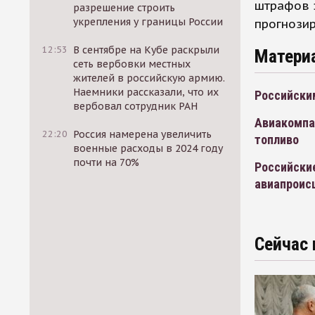
штрафов 
разрешение строить
укрепления у границы России
прогнозир
12:53
В сентябре на Кубе раскрыли
Матери
сеть вербовки местных
жителей в российскую армию.
Наемники рассказали, что их
Российски
вербовал сотрудник РАН
Авиакомпан
22:20
Россия намерена увеличить
топливо
военные расходы в 2024 году
почти на 70%
Российски
авиапроис
Сейчас 