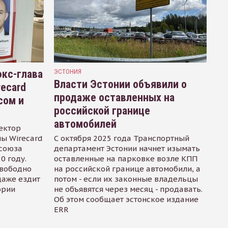
кс-глава
ЭСТОНИЯ
Власти Эстонии объявили о
recard
продаже оставленных на
сом и
российской границе
автомобилей
ектор
ы Wirecard
С октября 2025 года Транспортный
осоюза
департамент Эстонии начнет изымать
0 году.
оставленные на парковке возле КПП
свободно
на российской границе автомобили, а
даже ездит
потом - если их законные владельцы
ории
не объявятся через месяц - продавать.
Об этом сообщает эстонское издание
ERR