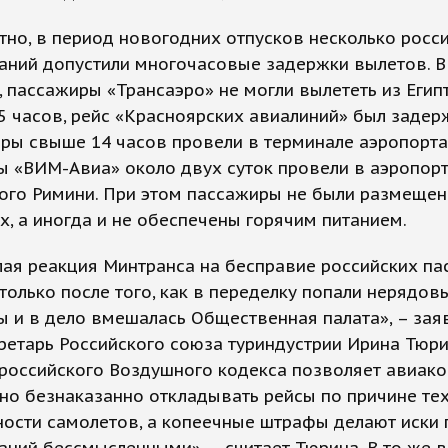
тно, в период новогодних отпусков несколько росс
аний допустили многочасовые задержки вылетов. В
, пассажиры «Трансаэро» не могли вылететь из Егип
5 часов, рейс «Красноярских авиалиний» был задер
ры свыше 14 часов провели в терминале аэропорта
 «ВИМ-Авиа» около двух суток провели в аэропор
ого Римини. При этом пассажиры не были размещен
х, а иногда и не обеспечены горячим питанием.
лая реакция Минтранса на бесправие российских п
только после того, как в переделку попали нерядов
 и в дело вмешалась Общественная палата», – зая
ретарь Российского союза туриндустрии Ирина Тюри
 российского Воздушного кодекса позволяет авиак
но безнаказанно откладывать рейсы по причине те
ости самолетов, а копеечные штрафы делают иски 