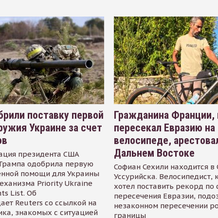
рили поставку первой
Гражданина Франции,
ружия Украине за счет
пересекал Евразию на
ов
велосипеде, арестова
Дальнем Востоке
ация президента США
Трампа одобрила первую
Софиан Сехили находится в
енной помощи для Украины
Уссурийска. Велосипедист,
еханизма Priority Ukraine
хотел поставить рекорд по 
s List. Об
пересечения Евразии, подо
ает Reuters со ссылкой на
незаконном пересечении р
ика, знакомых с ситуацией
границы