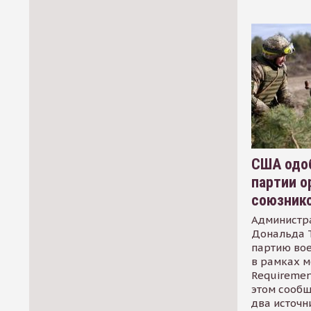
США одоб
партии о
союзник
Администр
Дональда 
партию во
в рамках м
Requirement
этом сообщ
два источн