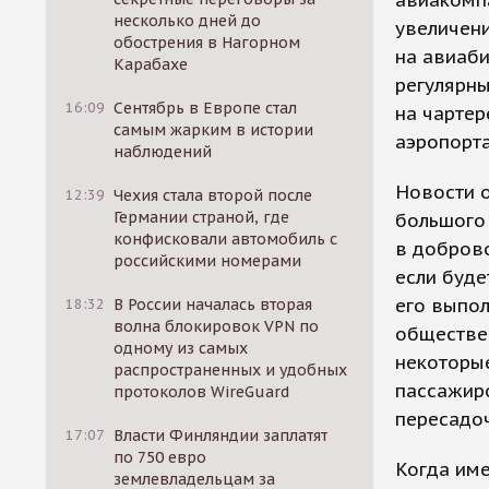
авиакомпа
несколько дней до
увеличени
обострения в Нагорном
на авиаби
Карабахе
регулярны
16:09
Сентябрь в Европе стал
на чартер
самым жарким в истории
аэропорта
наблюдений
Новости 
12:39
Чехия стала второй после
Германии страной, где
большого
конфисковали автомобиль с
в доброво
российскими номерами
если буде
его выпол
18:32
В России началась вторая
волна блокировок VPN по
обществен
одному из самых
некоторые
распространенных и удобных
пассажиро
протоколов WireGuard
пересадоч
17:07
Власти Финляндии заплатят
по 750 евро
Когда име
землевладельцам за