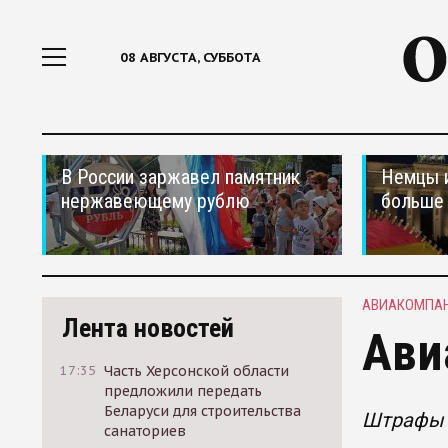
08 АВГУСТА, СУББОТА
В России заржавел памятник
Немцы 
нержавеющему рублю
больше 
АВИАКОМПА
Лента новостей
Ави
17:35
Часть Херсонской области
предложили передать
Беларуси для строительства
Штрафы 
санаториев