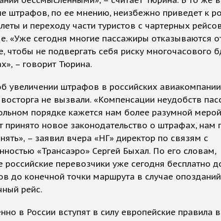
ний бессмысленными», – считает Тюрина. В то же 
е штрафов, по ее мнению, неизбежно приведет к ро
леты и переходу части туристов с чартерных рейсо
е. «Уже сегодня многие пассажиры отказываются о
е, чтобы не подвергать себя риску многочасового б
х», – говорит Тюрина.
об увеличении штрафов в российских авиакомпании
 восторга не вызвали. «Компенсации неудобств па
льном порядке кажется нам более разумной мерой
т принято новое законодательство о штрафах, нам 
нять», – заявил вчера «НГ» директор по связям с
ностью «Трансаэро» Сергей Быхал. По его словам,
 российские перевозчики уже сегодня бесплатно д
в до конечной точки маршрута в случае опозданий
ный рейс.
нно в России вступят в силу европейские правила 