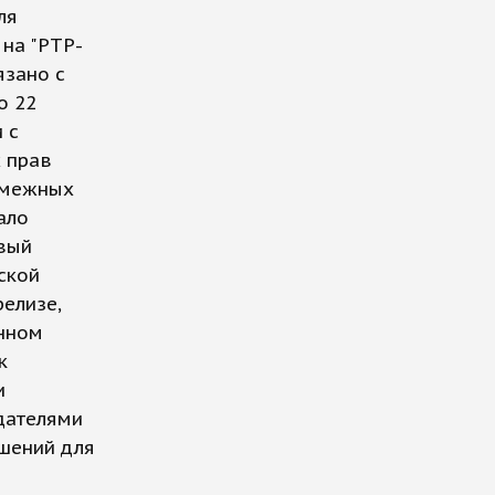
ля
 на "РТР-
язано с
о 22
 с
 прав
 смежных
ало
вый
ской
елизе,
анном
к
и
дателями
шений для