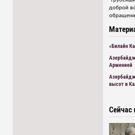
доброй во
обращение
Матери
«Билайн Ка
Азербайджа
Арменией
Азербайдж
высот в К
Сейчас 