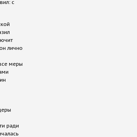
ил: с
ской
азил
лючит
он лично
все меры
ами
ин
деры
ти ради
ичалась