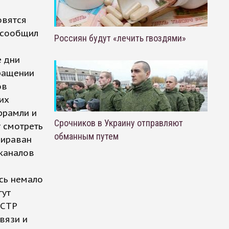
овятся
м сообщил
Россиян будут «лечить гвоздями»
е дни
ращении
ов
их
ррамли и
Срочников в Украину отправляют
т смотреть
обманным путем
шираван
 каналов
сь немало
гут
НСТР
вязи и