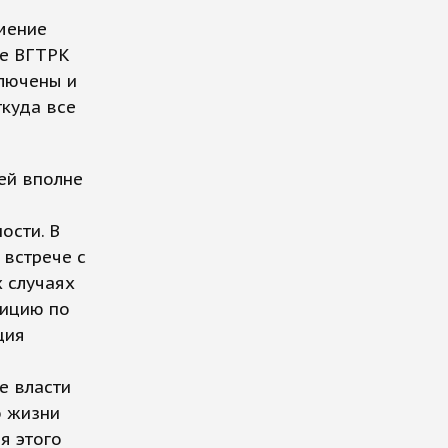
мение
ве ВГТРК
ключены и
куда все
ей вполне
ости. В
 встрече с
 случаях
зицию по
ция
е власти
о жизни
я этого