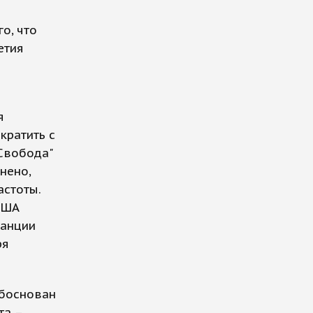
о, что
етия
я
кратить с
Свобода"
нено,
астоты.
США
танции
ря
обоснован
та –