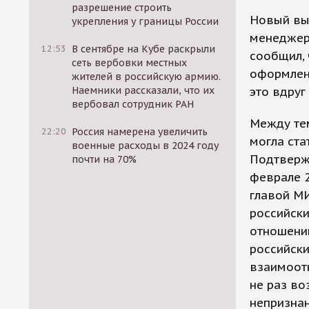
разрешение строить
Новый вы
укрепления у границы России
менеджер
12:53
В сентябре на Кубе раскрыли
сообщил, 
сеть вербовки местных
оформлен
жителей в российскую армию.
Наемники рассказали, что их
это вдруг
вербовал сотрудник РАН
Между те
22:20
Россия намерена увеличить
могла ста
военные расходы в 2024 году
Подтверж
почти на 70%
феврале 2
главой МИ
российск
отношению
российски
взаимоотн
не раз в
непризнан