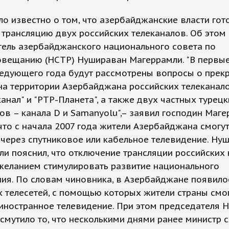
ло известно о том, что азербайджанские власти гот
 трансляцию двух российских телеканалов. Об это
тель азербайджанского национального совета по
овещанию (НСТР) Нушираван Магеррамли. "В первы
ледующего года будут рассмотрены вопросы о прек
на территории Азербайджана российских телеканал
анал" и "РТР-Планета", а также двух частных турецк
ов – канала D и Samanyolu",– заявил господин Маге
что с начала 2007 года жители Азербайджана смогу
 через спутниковое или кабельное телевидение. Ну
и пояснил, что отключение трансляции российских
желанием стимулировать развитие национального
ия. По словам чиновника, в Азербайджане появило
 телесетей, с помощью которых жители страны смо
иностранное телевидение. При этом председателя 
 смутило то, что несколькими днями ранее министр с