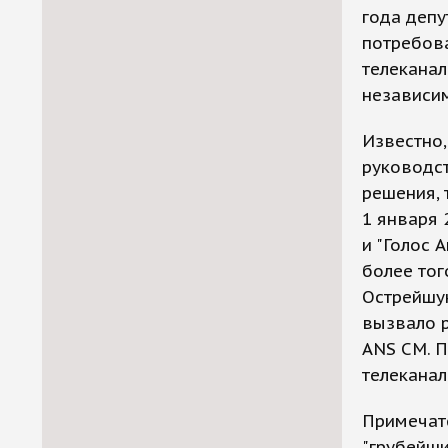
года деп
потребова
телеканал
независи
Известно,
руководст
решения, 
1 января 
и "Голос 
более тог
Острейшу
вызвало р
ANS CM. П
телеканал
Примечат
"грубейши