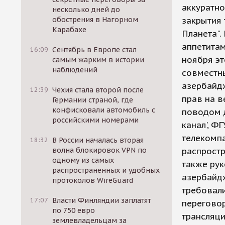
аккуратно
несколько дней до
обострения в Нагорном
закрытия 
Карабахе
Планета".
аппетитам
16:09
Сентябрь в Европе стал
ноября эт
самым жарким в истории
наблюдений
совместн
азербайдж
12:39
Чехия стала второй после
прав на в
Германии страной, где
конфисковали автомобиль с
поводом 
российскими номерами
канал', Ф
телекомпа
18:32
В России началась вторая
волна блокировок VPN по
распрост
одному из самых
также ру
распространенных и удобных
азербайд
протоколов WireGuard
требовал
17:07
Власти Финляндии заплатят
перегово
по 750 евро
трансляц
землевладельцам за