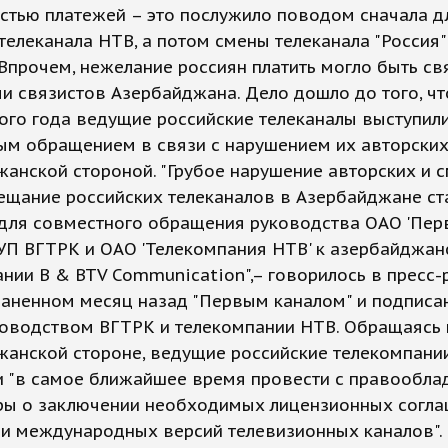
стью платежей – это послужило поводом сначала д
телеканала НТВ, а потом смены телеканала "Россия"
 Впрочем, нежелание россиян платить могло быть св
и связистов Азербайджана. Дело дошло до того, чт
ого года ведущие российские телеканалы выступили
ым обращением в связи с нарушением их авторских
анской стороной. "Грубое нарушение авторских и
ещание российских телеканалов в Азербайджане ст
для совместного обращения руководства ОАО 'Пер
ГУП ВГТРК и ОАО 'Телекомпания НТВ' к азербайджан
нии B & BTV Communication",– говорилось в пресс-р
раненном месяц назад "Первым каналом" и подпис
ководством ВГТРК и телекомпании НТВ. Обращаясь 
жанской стороне, ведущие российские телекомпани
и "в самое ближайшее время провести с правообла
ры о заключении необходимых лицензионных согла
ии международных версий телевизионных каналов".