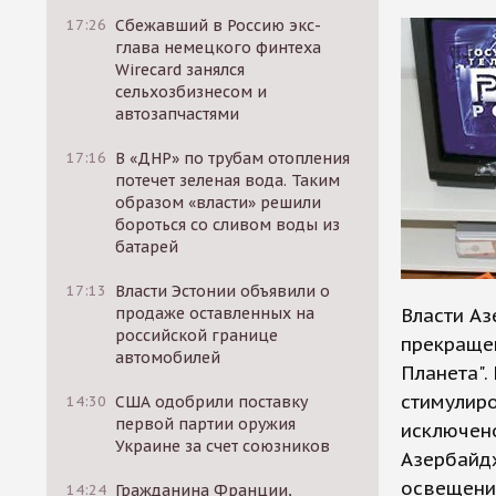
17:26
Сбежавший в Россию экс-
глава немецкого финтеха
Wirecard занялся
сельхозбизнесом и
автозапчастями
17:16
В «ДНР» по трубам отопления
потечет зеленая вода. Таким
образом «власти» решили
бороться со сливом воды из
батарей
17:13
Власти Эстонии объявили о
продаже оставленных на
Власти Аз
российской границе
прекращен
автомобилей
Планета".
стимулиро
14:30
США одобрили поставку
первой партии оружия
исключено
Украине за счет союзников
Азербайдж
освещени
14:24
Гражданина Франции,