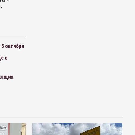
е
 5 октября
е с
ежащих