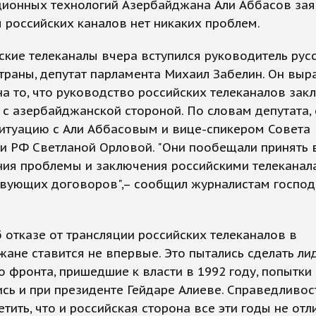
ионных технологий Азербайджана Али Аббасов заяв
российских каналов нет никаких проблем.
ские телеканалы вчера вступился руководитель рус
раны, депутат парламента Михаил Забелин. Он выр
а то, что руководство российских телеканалов зак
с азербайджанской стороной. По словам депутата, 
ситуацию с Али Аббасовым и вице-спикером Совета
и РФ Светланой Орловой. "Они пообещали принять 
ния проблемы и заключения российскими телеканал
твующих договоров",– сообщил журналистам господ
 отказе от трансляции российских телеканалов в
ане ставится не впервые. Это пытались сделать ли
 фронта, пришедшие к власти в 1992 году, попытки
сь и при президенте Гейдаре Алиеве. Справедливос
етить, что и российская сторона все эти годы не отл