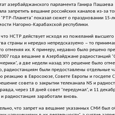
утат азербайджанского парламента Ганира Пашаева
ла запретить вещание российских каналов из-за тог
 "РТР-Планета" показал сюжет о праздновании 15-л
мости Нагорно-Карабахской республики.
 что НСТР действует исходя из пожеланий высшего
ва страны и нередко непредсказуемо – то принима
то отменяя их. К примеру, недавно было решено пре
2007 года вещание в Азербайджане радиостанций "
Америки", а две недели назад это решение было отме
о, радиостанциям были предоставлены отдельные ч
ю реакцию в Евросоюзе, Совете Европы и госдепе 
ешение совета о закрытии телеканала NS и радиос
равда, через 18 дней совет "передумал", и 11 декаб
 и радиостанция заработали вновь.
ельно, что запрет на вещание указанных СМИ был 
ми нарушениями в их деятельности", а снятие запре