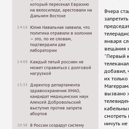
который пересекал Евразию
на велосипеде, арестовали на
Вчера ста
Дальнем Востоке
запретить
председа
14:16
Юлия Навальная заявила, что
политика отравили в колонии
телеради
— это, по ее словам,
января с
подтвердили две
вещания 
лаборатории
"Первый к
14:09
Каждый пятый россиян не
телеканал
может справиться с долговой
добавил, 
нагрузкой
их только
15:33
Директор департамента
Магеррамл
здравоохранения ХМАО,
вызвано 
кандидат медицинских наук
телевиден
Алексей Добровольский
выступил против запрета
кабельных
абортов
смотреть 
ничуть не
20:58
В России создадут систему