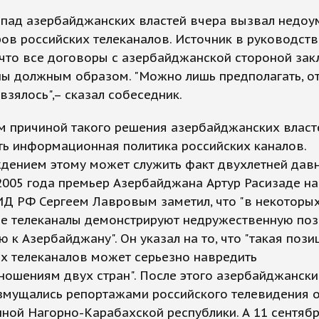
пад азербайджанских властей вчера вызвал недоу
ов российских телеканалов. Источник в руководст
что все договоры с азербайджанской стороной за
ы должным образом. "Можно лишь предполагать, от
 взялось",– сказал собеседник.
м причиной такого решения азербайджанских власт
ть информационная политика российских каналов.
дением этому может служить факт двухлетней давн
005 года премьер Азербайджана Артур Расизаде на
Д РФ Сергеем Лавровым заметил, что "в некоторых
ие телеканалы демонстрируют недружественную по
 к Азербайджану". Он указал на то, что "такая пози
х телеканалов может серьезно навредить
ошениям двух стран". После этого азербайджански
озмущались репортажами российского телевидения 
ной Нагорно-Карабахской республики. А 11 сентябр