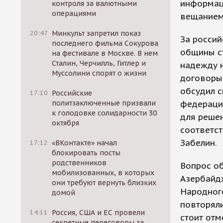
информац
контроля за валютными
операциями
вещанием 
20:47
Минкульт запретил показ
За россий
последнего фильма Сокурова
общины ст
на фестивале в Москве. В нем
Сталин, Черчилль, Гитлер и
надежду н
Муссолини спорят о жизни
договоры 
обсудил 
17:10
Российские
политзаключенные призвали
федераци
к голодовке солидарности 30
для реше
октября
соответс
Забелин.
17:12
«ВКонтакте» начал
блокировать посты
родственников
Вопрос об
мобилизованных, в которых
Азербайдж
они требуют вернуть близких
Народного
домой
повторяли
14:11
Россия, США и ЕС провели
стоит отм
секретные переговоры за