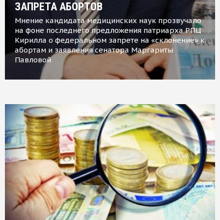
ЗАПРЕТА АБОРТОВ
Мнение кандидата медицинских наук прозвучало
на фоне последнего предложения патриарха РПЦ
Кирилла о федеральном запрете на «склонение» к
абортам и заявления сенатора Маргариты
Павловой