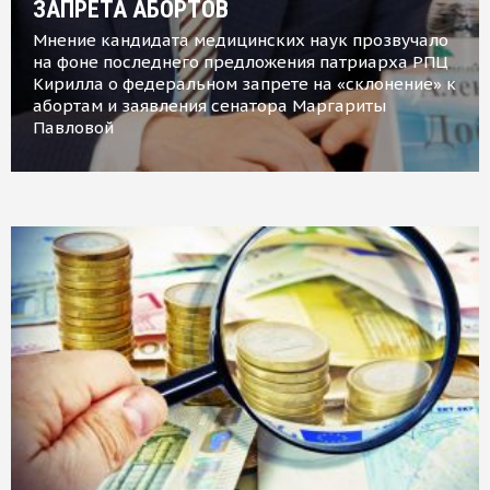
ЗАПРЕТА АБОРТОВ
Мнение кандидата медицинских наук прозвучало
на фоне последнего предложения патриарха РПЦ
Кирилла о федеральном запрете на «склонение» к
абортам и заявления сенатора Маргариты
Павловой