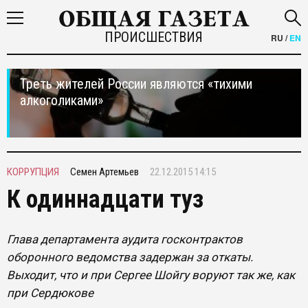
ПРОИСШЕСТВИЯ
RU
/
EN
Треть жителей России являются «тихими
алкоголиками»
КОРРУПЦИЯ
Семен Артемьев
22.12.2015 14:15
К одиннадцати туз
Глава департамента аудита госконтрактов
оборонного ведомства задержан за откаты.
Выходит, что и при Сергее Шойгу воруют так же, как
при Сердюкове