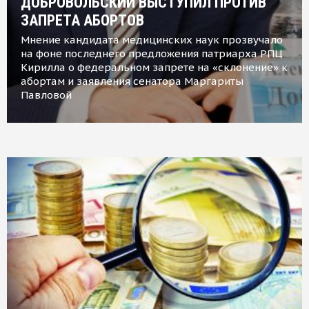
ДОБРОВОЛЬСКИЙ ВЫСТУПИЛ ПРОТИВ
ЗАПРЕТА АБОРТОВ
Мнение кандидата медицинских наук прозвучало
на фоне последнего предложения патриарха РПЦ
Кирилла о федеральном запрете на «склонение» к
абортам и заявления сенатора Маргариты
Павловой