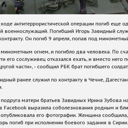
 ходе антитеррористической операции погиб еще о
ий военнослужащий. Погибший Игорь Завидный служ
контракту. Он погиб 9 апреля, попав под минометны
минометным огнем, и погибло два человека. По сч
ти его сослуживец отказался ехать, и вместо него 
другой части», - сообщил РБК брат погибшего солдат
идный ранее служил по контракту в Чечне, Дагестан
.
 подруга матери братьев Завидных Ирина Зубова н
 в Facebook выразила соболезнования родным и бл
 опубликовала его фотографии. Женщина сообщила,
орь погиб при исполнении боевого задания в Сирии