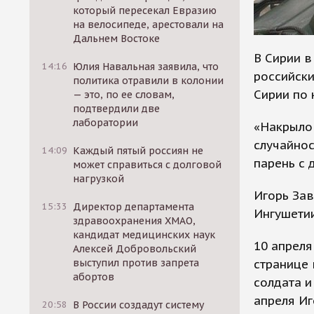
который пересекал Евразию
на велосипеде, арестовали на
Дальнем Востоке
В Сирии в
14:16
Юлия Навальная заявила, что
российск
политика отравили в колонии
Сирии по 
— это, по ее словам,
подтвердили две
лаборатории
«Накрыло 
случайнос
14:09
Каждый пятый россиян не
парень с 
может справиться с долговой
нагрузкой
Игорь Зав
15:33
Директор департамента
Ингушетии
здравоохранения ХМАО,
кандидат медицинских наук
10 апреля
Алексей Добровольский
странице
выступил против запрета
абортов
солдата и
апреля Иг
20:58
В России создадут систему