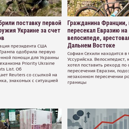
рили поставку первой
Гражданина Франции,
ружия Украине за счет
пересекал Евразию на
ов
велосипеде, арестова
Дальнем Востоке
ация президента США
Трампа одобрила первую
Софиан Сехили находится в
енной помощи для Украины
Уссурийска. Велосипедист,
еханизма Priority Ukraine
хотел поставить рекорд по 
s List. Об
пересечения Евразии, подо
ает Reuters со ссылкой на
незаконном пересечении р
ика, знакомых с ситуацией
границы