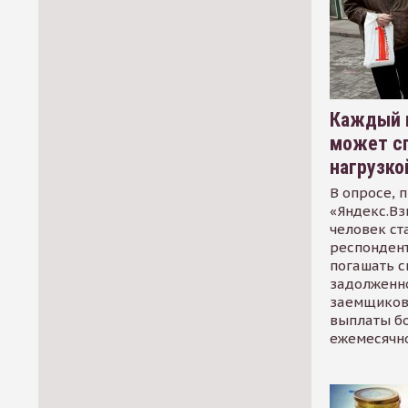
Каждый 
может сп
нагрузко
В опросе, 
«Яндекс.Вз
человек ст
респондент
погашать 
задолженно
заемщиков
выплаты б
ежемесячн