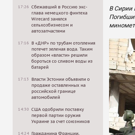
17:26
Сбежавший в Россию экс-
В Сирии 
глава немецкого финтеха
Погибший
Wirecard занялся
миномет
сельхозбизнесом и
автозапчастями
17:16
В «ДНР» по трубам отопления
потечет зеленая вода. Таким
образом «власти» решили
бороться со сливом воды из
батарей
17:13
Власти Эстонии объявили о
продаже оставленных на
российской границе
автомобилей
14:30
США одобрили поставку
первой партии оружия
Украине за счет союзников
14:24
Гражданина Франции,