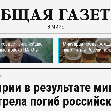
В МИРЕ
создаст сильнейшие
Минздрав предупрежда
ные войска НАТО в
пиво пить в России нел
54
ирии в результате м
трела погиб российс