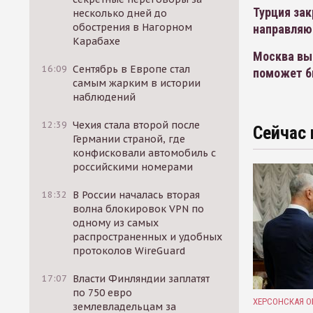
Турция за
несколько дней до
обострения в Нагорном
направляю
Карабахе
Москва вы
16:09
Сентябрь в Европе стал
поможет б
самым жарким в истории
наблюдений
12:39
Чехия стала второй после
Сейчас 
Германии страной, где
конфисковали автомобиль с
российскими номерами
18:32
В России началась вторая
волна блокировок VPN по
одному из самых
распространенных и удобных
протоколов WireGuard
17:07
Власти Финляндии заплатят
по 750 евро
ХЕРСОНСКАЯ О
землевладельцам за