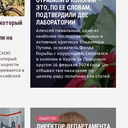
ОТРАВИЛИ В КОЛОНИИ —
ЭТО, ПО ЕЕ СЛОВАМ,
ПОДТВЕРДИЛИ ДВЕ
ЛАБОРАТОРИИ
 который
Алексей Навальный, один из
наиболее последовательных и
ли на
активных критиков Владимира
Путина, основатель Фонда
 СИЗО
борьбы с коррупцией, скончался
 который
в колонии в Харпе за Полярным
скорости
кругом 16 февраля 2024 года. Он
зревается в
отбывал там наказание по
оссийской
целому ряду политических статей
ОБЩЕСТВО
ДИРЕКТОР ДЕПАРТАМЕНТА