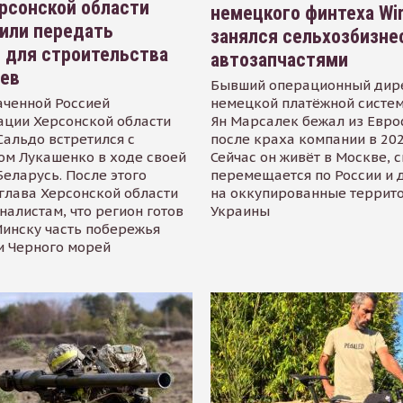
рсонской области
немецкого финтеха Wi
или передать
занялся сельхозбизне
 для строительства
автозапчастями
иев
Бывший операционный дир
аченной Россией
немецкой платёжной систем
ации Херсонской области
Ян Марсалек бежал из Евр
альдо встретился с
после краха компании в 202
ом Лукашенко в ходе своей
Сейчас он живёт в Москве, 
Беларусь. После этого
перемещается по России и 
глава Херсонской области
на оккупированные террит
налистам, что регион готов
Украины
инску часть побережья
и Черного морей