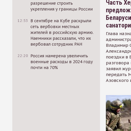
Часть Хе
разрешение строить
предлож
укрепления у границы России
Беларуси
12:53
В сентябре на Кубе раскрыли
санатор
сеть вербовки местных
жителей в российскую армию.
Глава назн
Наемники рассказали, что их
администр
вербовал сотрудник РАН
Владимир С
Александр
22:20
Россия намерена увеличить
поездки в 
военные расходы в 2024 году
разговора 
почти на 70%
заявил жур
передать М
Азовского 