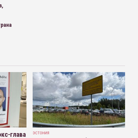
в,
трана
кс-глава
ЭСТОНИЯ