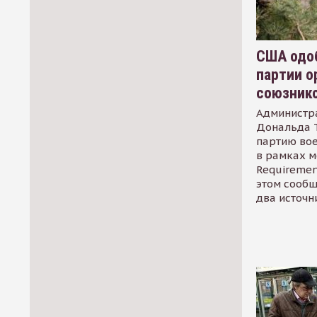
США одоб
партии о
союзник
Администр
Дональда 
партию во
в рамках м
Requirement
этом сообщ
два источн