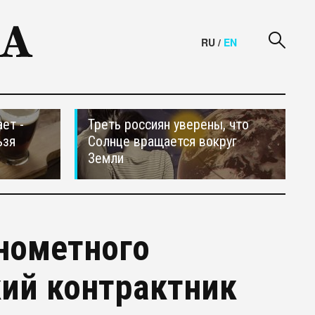
RU
/
EN
ет -
Треть россиян уверены, что
ьзя
Солнце вращается вокруг
Земли
инометного
кий контрактник