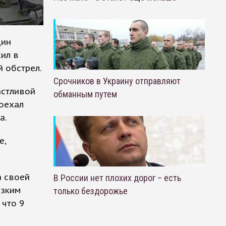
дин
ил в
й обстрел.
Срочников в Украину отправляют
астливой
обманным путем
поехал
а.
е,
а своей
В России нет плохих дорог – есть
изким
только бездорожье
 что 9
.