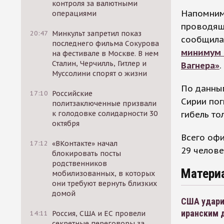
контроля за валютными
Напомним,
операциями
проводящ
20:47
Минкульт запретил показ
сообщила 
последнего фильма Сокурова
минимум 
на фестивале в Москве. В нем
Сталин, Черчилль, Гитлер и
Вагнера»
.
Муссолини спорят о жизни
По данным
17:10
Российские
Сирии пог
политзаключенные призвали
гибель то
к голодовке солидарности 30
октября
Всего офи
17:12
«ВКонтакте» начал
29 челове
блокировать посты
родственников
Матери
мобилизованных, в которых
они требуют вернуть близких
домой
США ударил
иранским 
14:11
Россия, США и ЕС провели
секретные переговоры за