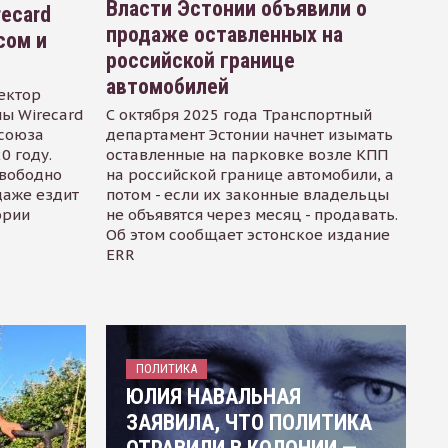
Власти Эстонии объявили о
recard
продаже оставленных на
сом и
российской границе
автомобилей
ектор
ы Wirecard
С октября 2025 года Транспортный
осоюза
департамент Эстонии начнет изымать
0 году.
оставленные на парковке возле КПП
свободно
на российской границе автомобили, а
даже ездит
потом - если их законные владельцы
ории
не объявятся через месяц - продавать.
Об этом сообщает эстонское издание
ERR
ПОЛИТИКА
ЮЛИЯ НАВАЛЬНАЯ
ЗАЯВИЛА, ЧТО ПОЛИТИКА