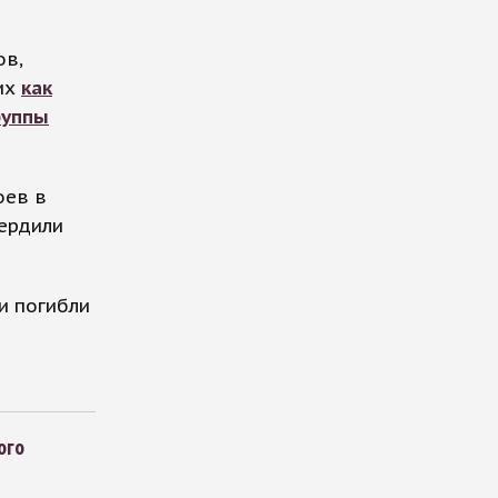
ов,
них
как
руппы
оев в
ердили
и погибли
ого