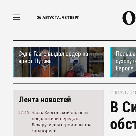
06 АВГУСТА, ЧЕТВЕРГ
Суд в Гааге выдал ордер на
Польша 
арест Путина
сухопут
Европе
11.04.2017 07:
Лента новостей
В С
17:35
Часть Херсонской области
обс
предложили передать
Беларуси для строительства
санаториев