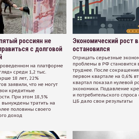
пятый россиян не
Экономический рост в
равиться с долговой
остановился
й
Отрицать серьезные эконо
проблемы в РФ становится 
проведенном на платформе
труднее. После сокращения
гляд» среди 1,2 тыс.
первом квартале на 0,6% в
арше 18 лет, 22%
квартал показал нулевой р
ов заявили, что не могут
экономики. Подавление кр
свои кредитные
и потребительского спроса
сти. При этом 18,5%
ЦБ дало свои результаты
 вынуждены тратить на
олее половины своего
ого доход