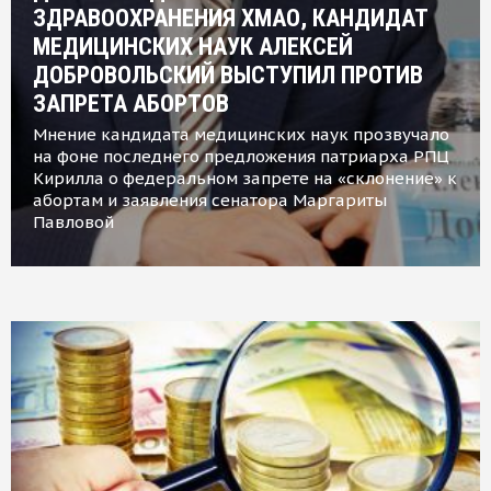
ЗДРАВООХРАНЕНИЯ ХМАО, КАНДИДАТ
МЕДИЦИНСКИХ НАУК АЛЕКСЕЙ
ДОБРОВОЛЬСКИЙ ВЫСТУПИЛ ПРОТИВ
ЗАПРЕТА АБОРТОВ
Мнение кандидата медицинских наук прозвучало
на фоне последнего предложения патриарха РПЦ
Кирилла о федеральном запрете на «склонение» к
абортам и заявления сенатора Маргариты
Павловой