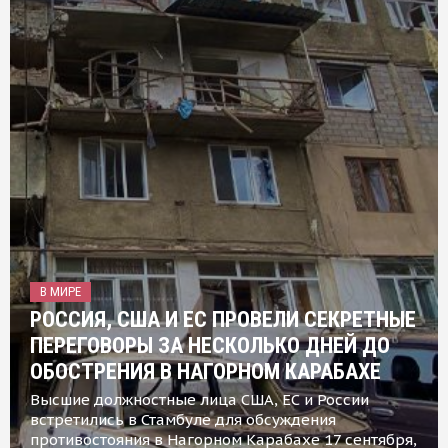
В МИРЕ
РОССИЯ, США И ЕС ПРОВЕЛИ СЕКРЕТНЫЕ
ПЕРЕГОВОРЫ ЗА НЕСКОЛЬКО ДНЕЙ ДО
ОБОСТРЕНИЯ В НАГОРНОМ КАРАБАХЕ
Высшие должностные лица США, ЕС и России
встретились в Стамбуле для обсуждения
противостояния в Нагорном Карабахе 17 сентября,