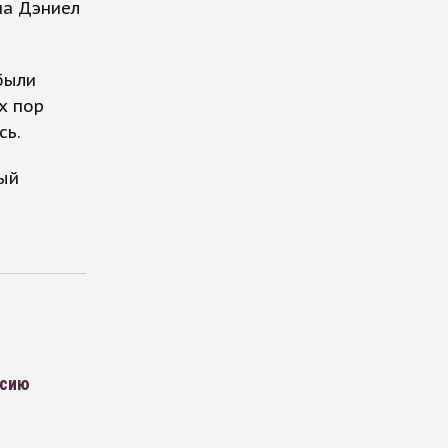
па Дэниел
были
х пор
сь.
ый
ссию