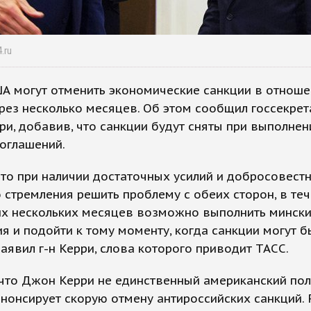
.ru
А могут отменить экономические санкции в отнош
рез несколько месяцев. Об этом сообщил госсекре
и, добавив, что санкции будут сняты при выполнен
оглашений.
что при наличии достаточных усилий и добросовестн
 стремления решить проблему с обеих сторон, в те
х нескольких месяцев возможно выполнить минск
я и подойти к тому моменту, когда санкции могут б
 заявил г-н Керри, слова которого приводит ТАСС.
что Джон Керри не единственный американский пол
нонсирует скорую отмену антироссийских санкций. 