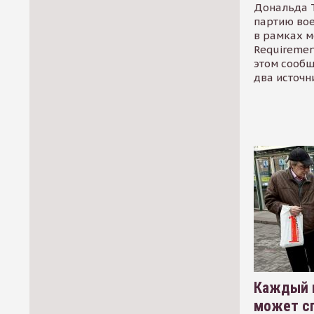
Дональда 
партию во
в рамках м
Requirement
этом сообщ
два источн
Каждый 
может сп