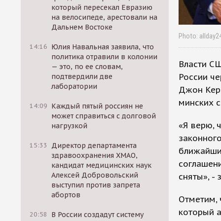
который пересекал Евразию
на велосипеде, арестовали на
Дальнем Востоке
Photo: allday24
14:16
Юлия Навальная заявила, что
политика отравили в колонии
Власти СШ
— это, по ее словам,
России че
подтвердили две
лаборатории
Джон Керр
минских с
14:09
Каждый пятый россиян не
может справиться с долговой
«Я верю, 
нагрузкой
законного
15:33
Директор департамента
ближайши
здравоохранения ХМАО,
соглашени
кандидат медицинских наук
Алексей Добровольский
сняты», -
выступил против запрета
абортов
Отметим, 
который а
20:58
В России создадут систему