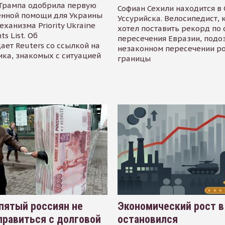
Трампа одобрила первую
Софиан Сехили находится в
енной помощи для Украины
Уссурийска. Велосипедист,
еханизма Priority Ukraine
хотел поставить рекорд по 
s List. Об
пересечения Евразии, подо
ает Reuters со ссылкой на
незаконном пересечении р
ика, знакомых с ситуацией
границы
пятый россиян не
Экономический рост в
равиться с долговой
остановился