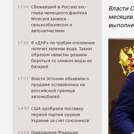
17:26
Сбежавший в Россию экс-
Власти С
глава немецкого финтеха
месяцев.
Wirecard занялся
выполне
сельхозбизнесом и
автозапчастями
17:16
В «ДНР» по трубам отопления
потечет зеленая вода. Таким
образом «власти» решили
бороться со сливом воды из
батарей
17:13
Власти Эстонии объявили о
продаже оставленных на
российской границе
автомобилей
14:30
США одобрили поставку
первой партии оружия
Украине за счет союзников
14:24
Гражданина Франции,