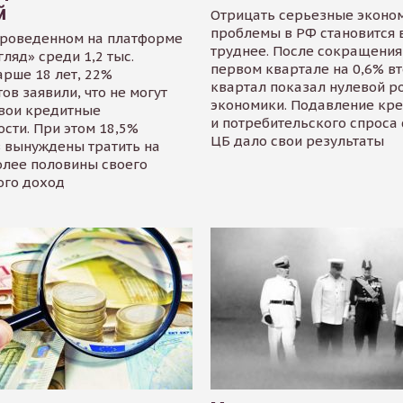
й
Отрицать серьезные эконо
проблемы в РФ становится 
проведенном на платформе
труднее. После сокращения
гляд» среди 1,2 тыс.
первом квартале на 0,6% в
арше 18 лет, 22%
квартал показал нулевой р
ов заявили, что не могут
экономики. Подавление кр
свои кредитные
и потребительского спроса
сти. При этом 18,5%
ЦБ дало свои результаты
 вынуждены тратить на
олее половины своего
ого доход