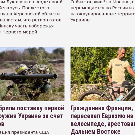
ом Лукашенко в ходе своей
Сейчас он живёт в Москве, 
Беларусь. После этого
перемещается по России и 
глава Херсонской области
на оккупированные террит
налистам, что регион готов
Украины
инску часть побережья
и Черного морей
рили поставку первой
Гражданина Франции,
ружия Украине за счет
пересекал Евразию на
ов
велосипеде, арестова
Дальнем Востоке
ация президента США