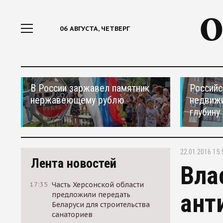
06 АВГУСТА, ЧЕТВЕРГ
В России заржавел памятник
Российс
нержавеющему рублю
недвижи
глубину
22.01.2016 15:
Лента новостей
Вла
17:35
Часть Херсонской области
ант
предложили передать
Беларуси для строительства
санаториев