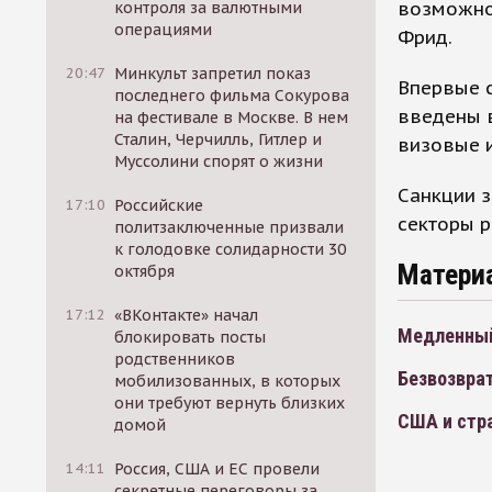
возможно
контроля за валютными
операциями
Фрид.
20:47
Минкульт запретил показ
Впервые 
последнего фильма Сокурова
введены в
на фестивале в Москве. В нем
Сталин, Черчилль, Гитлер и
визовые 
Муссолини спорят о жизни
Санкции з
17:10
Российские
секторы р
политзаключенные призвали
к голодовке солидарности 30
Матери
октября
17:12
«ВКонтакте» начал
Медленны
блокировать посты
родственников
Безвозвра
мобилизованных, в которых
они требуют вернуть близких
США и стр
домой
14:11
Россия, США и ЕС провели
секретные переговоры за