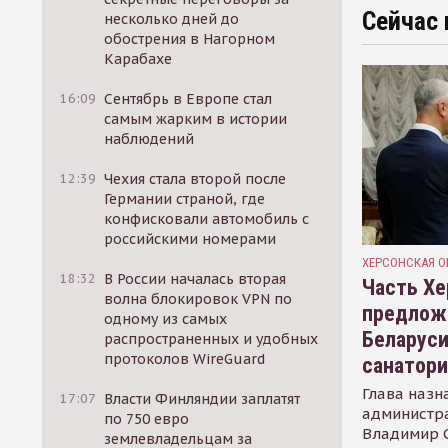
Сейчас 
несколько дней до
обострения в Нагорном
Карабахе
16:09
Сентябрь в Европе стал
самым жарким в истории
наблюдений
12:39
Чехия стала второй после
Германии страной, где
конфисковали автомобиль с
российскими номерами
ХЕРСОНСКАЯ О
18:32
В России началась вторая
Часть Хе
волна блокировок VPN по
предлож
одному из самых
Беларуси
распространенных и удобных
протоколов WireGuard
санатор
Глава назн
17:07
Власти Финляндии заплатят
администр
по 750 евро
Владимир С
землевладельцам за