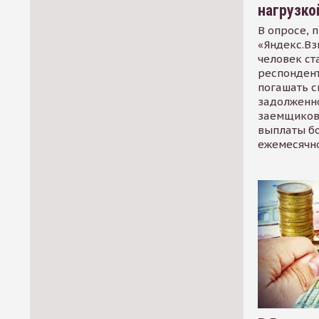
нагрузко
В опросе, 
«Яндекс.Вз
человек ст
респондент
погашать 
задолженно
заемщиков
выплаты б
ежемесячн