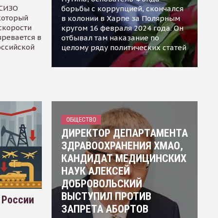
 СИЗО
борьбы с коррупцией, скончался
 который
в колонии в Харпе за Полярным
скорости
кругом 16 февраля 2024 года. Он
зревается в
отбывал там наказание по
оссийской
целому ряду политических статей
ОБЩЕСТВО
ДИРЕКТОР ДЕПАРТАМЕНТА
ЗДРАВООХРАНЕНИЯ ХМАО,
КАНДИДАТ МЕДИЦИНСКИХ
НАУК АЛЕКСЕЙ
ДОБРОВОЛЬСКИЙ
ВЫСТУПИЛ ПРОТИВ
 России
ЗАПРЕТА АБОРТОВ