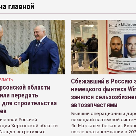
на главной
БЛАСТЬ
Сбежавший в Россию э
рсонской области
немецкого финтеха Wi
или передать
занялся сельхозбизне
 для строительства
автозапчастями
иев
Бывший операционный дир
аченной Россией
немецкой платёжной систем
ации Херсонской области
Ян Марсалек бежал из Евр
альдо встретился с
после краха компании в 202