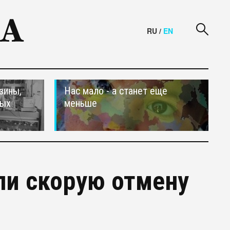
RU
/
EN
зины,
Нас мало - а станет еще
тых
меньше
ли скорую отмену