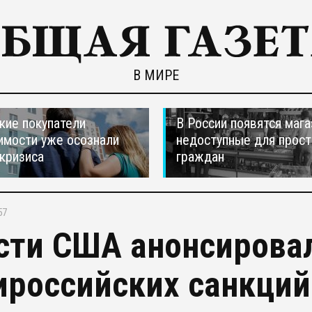
В МИРЕ
кие покупатели
В России появятся мага
мости уже осознали
недоступные для прос
 кризиса
граждан
57
сти США анонсирова
ироссийских санкций