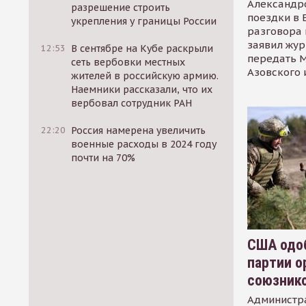
Александр
разрешение строить
поездки в 
укрепления у границы России
разговора 
заявил жур
12:53
В сентябре на Кубе раскрыли
передать М
сеть вербовки местных
Азовского 
жителей в российскую армию.
Наемники рассказали, что их
вербовал сотрудник РАН
22:20
Россия намерена увеличить
военные расходы в 2024 году
почти на 70%
США одоб
партии о
союзник
Администр