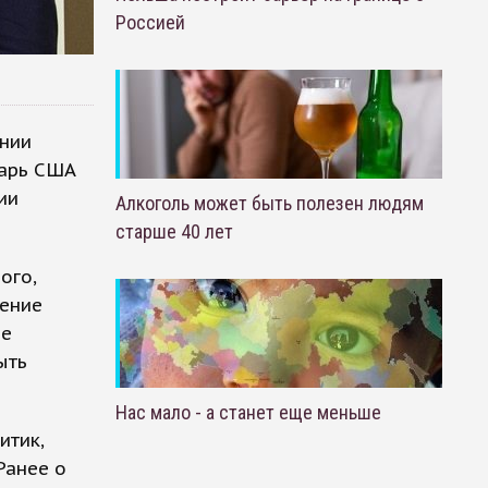
Россией
ении
тарь США
ии
Алкоголь может быть полезен людям
старше 40 лет
ого,
чение
ие
ыть
Нас мало - а станет еще меньше
итик,
Ранее о