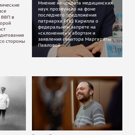
Мнение кандидата медицинских
мические
наук прозвучало на фоне
все
последнего предложения
 ВВП в
патриарха РПЦ Кирилла о
торой
федеральном запрете на
ост
«склонение» к абортам и
едитования
заявления сенатора Маргариты
 со стороны
Павловой