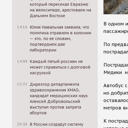
который пересекал Евразию
на велосипеде, арестовали на
Дальнем Востоке
В одном и
14:16
Юлия Навальная заявила, что
пассажирс
политика отравили в колонии
— это, по ее словам,
По предва
подтвердили две
лаборатории
пострадал
14:09
Каждый пятый россиян не
Пострада
может справиться с долговой
Медики не
нагрузкой
15:33
Директор департамента
Автобус с
здравоохранения ХМАО,
но добрат
кандидат медицинских наук
оставалос
Алексей Добровольский
метров вн
выступил против запрета
абортов
К пострад
20:58
В России создадут систему