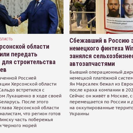
БЛАСТЬ
Сбежавший в Россию э
рсонской области
немецкого финтеха Wi
или передать
занялся сельхозбизне
 для строительства
автозапчастями
иев
Бывший операционный дир
аченной Россией
немецкой платёжной систем
ации Херсонской области
Ян Марсалек бежал из Евр
альдо встретился с
после краха компании в 202
ом Лукашенко в ходе своей
Сейчас он живёт в Москве, 
Беларусь. После этого
перемещается по России и 
глава Херсонской области
на оккупированные террит
налистам, что регион готов
Украины
инску часть побережья
и Черного морей