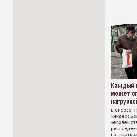
Каждый 
может сп
нагрузко
В опросе, 
«Яндекс.Вз
человек ст
респондент
погашать 