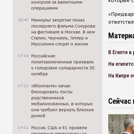
которые с
контроля за валютными
операциями
«Предвари
20:47
Минкульт запретил показ
ответстве
последнего фильма Сокурова
на фестивале в Москве. В нем
Матери
Сталин, Черчилль, Гитлер и
Муссолини спорят о жизни
В Египте в
17:10
Российские
политзаключенные призвали
На египетс
к голодовке солидарности 30
октября
На Кипре о
17:12
«ВКонтакте» начал
блокировать посты
родственников
Сейчас 
мобилизованных, в которых
они требуют вернуть близких
домой
14:11
Россия, США и ЕС провели
секретные переговоры за