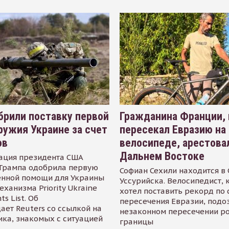
рили поставку первой
Гражданина Франции,
ружия Украине за счет
пересекал Евразию на
ов
велосипеде, арестова
Дальнем Востоке
ация президента США
Трампа одобрила первую
Софиан Сехили находится в
енной помощи для Украины
Уссурийска. Велосипедист,
еханизма Priority Ukraine
хотел поставить рекорд по 
s List. Об
пересечения Евразии, подо
ает Reuters со ссылкой на
незаконном пересечении р
ика, знакомых с ситуацией
границы