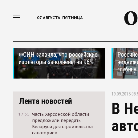
07 АВГУСТА, ПЯТНИЦА
ФСИН заявила, что российские
Российс
изоляторы заполнены на 96%
недвижи
глубину
19.09.2015 08:
Лента новостей
В Н
17:35
Часть Херсонской области
авт
предложили передать
Беларуси для строительства
санаториев