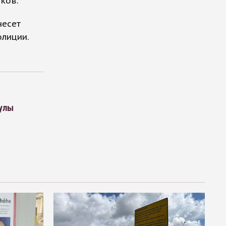
ков.
несет
олиции.
кулы