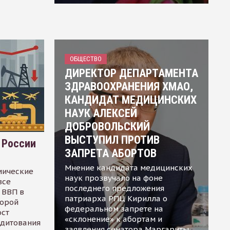
ОБЩЕСТВО
ДИРЕКТОР ДЕПАРТАМЕНТА
ЗДРАВООХРАНЕНИЯ ХМАО,
КАНДИДАТ МЕДИЦИНСКИХ
НАУК АЛЕКСЕЙ
ДОБРОВОЛЬСКИЙ
ВЫСТУПИЛ ПРОТИВ
 России
ЗАПРЕТА АБОРТОВ
Мнение кандидата медицинских
мические
наук прозвучало на фоне
все
последнего предложения
 ВВП в
патриарха РПЦ Кирилла о
торой
федеральном запрете на
ост
«склонение» к абортам и
едитования
заявления сенатора Маргариты