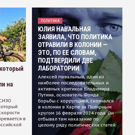
ПОЛИТИКА
ЮЛИЯ НАВАЛЬНАЯ
ЗАЯВИЛА, ЧТО ПОЛИТИКА
ОТРАВИЛИ В КОЛОНИИ —
ЭТО, ПО ЕЕ СЛОВАМ,
ПОДТВЕРДИЛИ ДВЕ
ЛАБОРАТОРИИ
 который
Алексей Навальный, один из
наиболее последовательных и
ли на
активных критиков Владимира
Путина, основатель Фонда
 СИЗО
борьбы с коррупцией, скончался
 который
в колонии в Харпе за Полярным
скорости
кругом 16 февраля 2024 года. Он
зревается в
отбывал там наказание по
оссийской
целому ряду политических статей