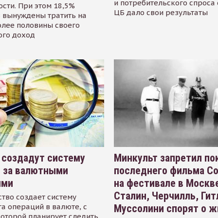
и потребительского спроса
сти. При этом 18,5%
ЦБ дало свои результаты
 вынуждены тратить на
олее половины своего
ого доход
 создадут систему
Минкульт запретил по
я за валютными
последнего фильма С
ями
на фестивале в Москве
Сталин, Черчилль, Гит
тво создает систему
а операций в валюте, с
Муссолини спорят о ж
оторой планирует следить