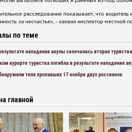
могли вызволить погибших и раненых из-под облом
тельное расследование показывает, что водитель 
нность за несчастье», - заявил инспектор местной п
алы по теме
 результате нападения акулы скончалась вторая туристка
ком курорте туристка погибла в результате нападения а
бнаружили тела пропавших 17 ноября двух россиянок
на главной