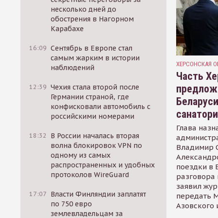
несколько дней до
обострения в Нагорном
Карабахе
16:09
Сентябрь в Европе стал
самым жарким в истории
ХЕРСОНСКАЯ О
наблюдений
Часть Хе
предлож
12:39
Чехия стала второй после
Германии страной, где
Беларуси
конфисковали автомобиль с
санатор
российскими номерами
Глава назн
18:32
В России началась вторая
администр
волна блокировок VPN по
Владимир С
одному из самых
Александр
распространенных и удобных
поездки в 
протоколов WireGuard
разговора 
заявил жур
17:07
Власти Финляндии заплатят
передать М
по 750 евро
Азовского 
землевладельцам за