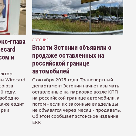
кс-глава
ЭСТОНИЯ
Власти Эстонии объявили о
recard
продаже оставленных на
сом и
российской границе
автомобилей
ектор
ы Wirecard
С октября 2025 года Транспортный
осоюза
департамент Эстонии начнет изымать
0 году.
оставленные на парковке возле КПП
свободно
на российской границе автомобили, а
даже ездит
потом - если их законные владельцы
ории
не объявятся через месяц - продавать.
Об этом сообщает эстонское издание
ERR