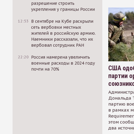
разрешение строить
укрепления у границы России
12:53
В сентябре на Кубе раскрыли
сеть вербовки местных
жителей в российскую армию.
Наемники рассказали, что их
вербовал сотрудник РАН
22:20
Россия намерена увеличить
военные расходы в 2024 году
США одоб
почти на 70%
партии о
союзник
Администр
Дональда 
партию во
в рамках м
Requirement
этом сообщ
два источн