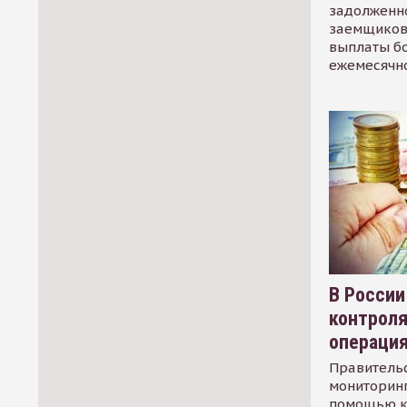
задолженно
заемщиков
выплаты б
ежемесячн
В России
контрол
операци
Правительс
мониторинг
помощью к