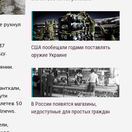
е рухнул
37
США пообещали годами поставлять
цу.
оружие Украине
янии.
антхали,
ути
олетев 50
В России появятся магазины,
alnews.
недоступные для простых граждан
ли,