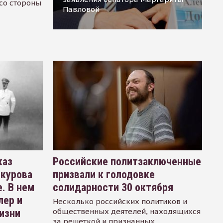
 со стороны
Павловой
каз
Российские политзаключенные
окурова
призвали к голодовке
. В нем
солидарности 30 октября
лер и
Несколько российских политиков и
общественных деятелей, находящихся
изни
за решеткой и признанных