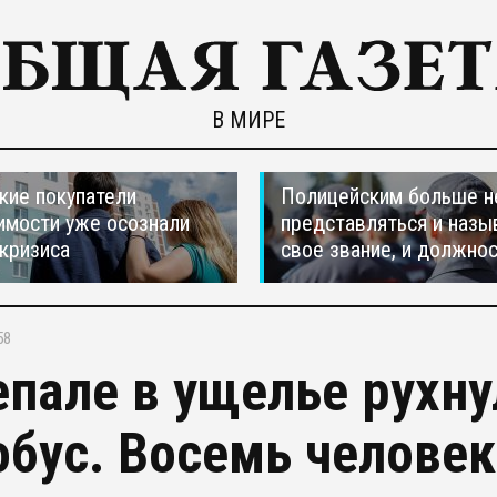
В МИРЕ
кие покупатели
Полицейским больше н
мости уже осознали
представляться и назы
 кризиса
свое звание, и должно
58
епале в ущелье рухн
обус. Восемь человек