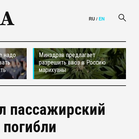
RU
/
EN
е надо
Минздрав предлагает
вать
разрешить ввоз в Россию
сть
марихуаны
ул пассажирский
 погибли