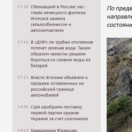
17:26
Сбежавший в Россию экс-
По предв
глава немецкого финтеха
направл
Wirecard занялся
состоян
сельхозбизнесом и
автозапчастями
17:16
В «ДНР» по трубам отопления
потечет зеленая вода. Таким
образом «власти» решили
бороться со сливом воды из
батарей
17:13
Власти Эстонии объявили о
продаже оставленных на
российской границе
автомобилей
14:30
США одобрили поставку
первой партии оружия
Украине за счет союзников
14:24
Гражданина Франции,