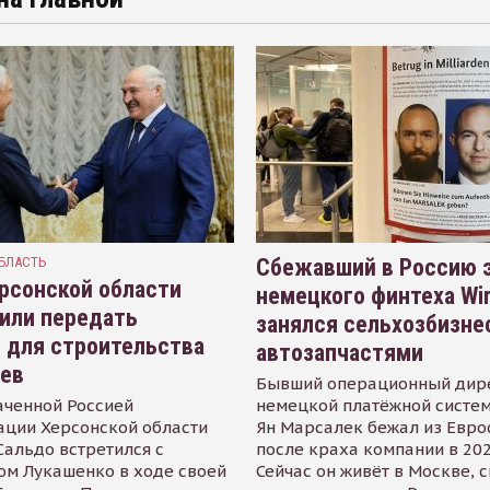
БЛАСТЬ
Сбежавший в Россию э
рсонской области
немецкого финтеха Wi
или передать
занялся сельхозбизне
 для строительства
автозапчастями
иев
Бывший операционный дир
аченной Россией
немецкой платёжной систем
ации Херсонской области
Ян Марсалек бежал из Евр
альдо встретился с
после краха компании в 202
ом Лукашенко в ходе своей
Сейчас он живёт в Москве, 