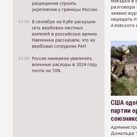
поездки в 
разрешение строить
разговора 
укрепления у границы России
заявил жур
передать М
12:53
В сентябре на Кубе раскрыли
Азовского 
сеть вербовки местных
жителей в российскую армию.
Наемники рассказали, что их
вербовал сотрудник РАН
22:20
Россия намерена увеличить
военные расходы в 2024 году
почти на 70%
США одоб
партии о
союзник
Администр
Дональда 