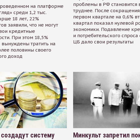
проблемы в РФ становится 
проведенном на платформе
труднее. После сокращения
гляд» среди 1,2 тыс.
первом квартале на 0,6% в
арше 18 лет, 22%
квартал показал нулевой р
ов заявили, что не могут
экономики. Подавление кр
свои кредитные
и потребительского спроса
сти. При этом 18,5%
ЦБ дало свои результаты
 вынуждены тратить на
олее половины своего
ого доход
 создадут систему
Минкульт запретил по