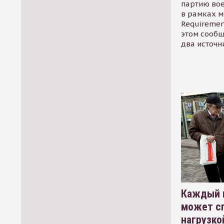
партию во
в рамках м
Requirement
этом сообщ
два источн
Каждый 
может сп
нагрузко