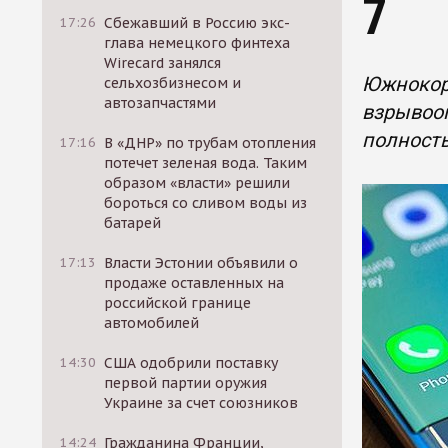
7
17:26
Сбежавший в Россию экс-
глава немецкого финтеха
Wirecard занялся
Южнокор
сельхозбизнесом и
автозапчастями
взрывооп
полност
17:16
В «ДНР» по трубам отопления
потечет зеленая вода. Таким
образом «власти» решили
бороться со сливом воды из
батарей
17:13
Власти Эстонии объявили о
продаже оставленных на
российской границе
автомобилей
14:30
США одобрили поставку
первой партии оружия
Украине за счет союзников
14:24
Гражданина Франции,