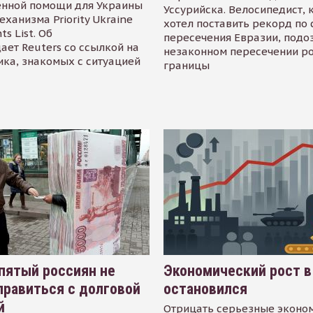
енной помощи для Украины
Уссурийска. Велосипедист,
еханизма Priority Ukraine
хотел поставить рекорд по 
s List. Об
пересечения Евразии, подо
ает Reuters со ссылкой на
незаконном пересечении р
ика, знакомых с ситуацией
границы
пятый россиян не
Экономический рост в
равиться с долговой
остановился
й
Отрицать серьезные эконо