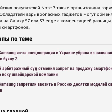
йских покупателей Note 7 также организована горя
 Обладатели взрывоопасных гаджетов могут обмен
а на Galaxy S7 или S7 edge с компенсацией разницы
и смартфонов.
алы по теме
amsung из-за спецоперации в Украине убрала из названи
в букву Z
й арбитражный суд отменил запрет на продажу смартфо
о иску швейцарской компании
Samsung запретили ввозить в Россию десятки моделей с
в
на главной