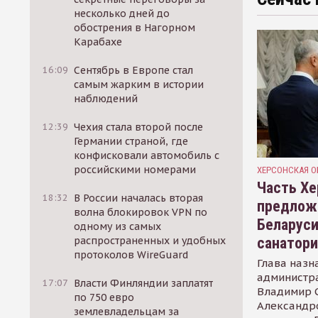
несколько дней до
обострения в Нагорном
Карабахе
16:09
Сентябрь в Европе стал
самым жарким в истории
наблюдений
12:39
Чехия стала второй после
Германии страной, где
конфисковали автомобиль с
российскими номерами
ХЕРСОНСКАЯ О
Часть Хе
18:32
В России началась вторая
предлож
волна блокировок VPN по
Беларуси
одному из самых
санатор
распространенных и удобных
протоколов WireGuard
Глава назн
администр
17:07
Власти Финляндии заплатят
Владимир С
по 750 евро
Александр
землевладельцам за