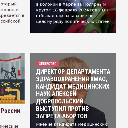
 который
в колонии в Харпе за Полярным
скорости
кругом 16 февраля 2024 года. Он
зревается в
отбывал там наказание по
оссийской
целому ряду политических статей
ОБЩЕСТВО
ДИРЕКТОР ДЕПАРТАМЕНТА
ЗДРАВООХРАНЕНИЯ ХМАО,
КАНДИДАТ МЕДИЦИНСКИХ
НАУК АЛЕКСЕЙ
ДОБРОВОЛЬСКИЙ
ВЫСТУПИЛ ПРОТИВ
 России
ЗАПРЕТА АБОРТОВ
Мнение кандидата медицинских
мические