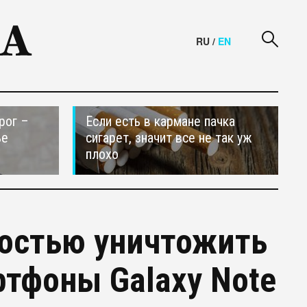
RU
/
EN
рог –
Если есть в кармане пачка
ье
сигарет, значит все не так уж
плохо
ностью уничтожить
тфоны Galaxy Note