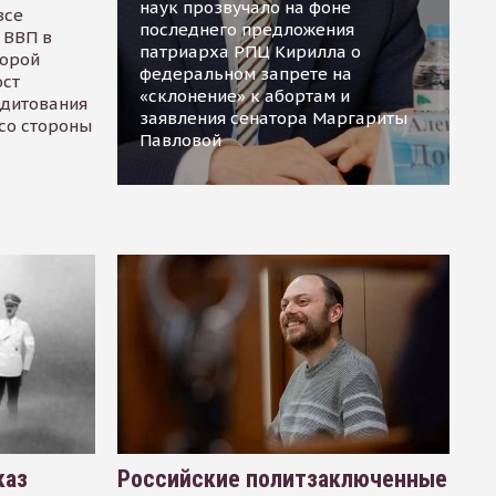
наук прозвучало на фоне
все
последнего предложения
 ВВП в
патриарха РПЦ Кирилла о
торой
федеральном запрете на
ост
«склонение» к абортам и
едитования
заявления сенатора Маргариты
 со стороны
Павловой
каз
Российские политзаключенные