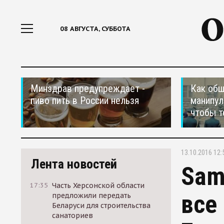
08 АВГУСТА, СУББОТА
Минздрав предупреждает -
Как общ
пиво пить в России нельзя
манипул
чтобы т
13.10.2016 12:
Лента новостей
Sam
17:35
Часть Херсонской области
все
предложили передать
Беларуси для строительства
санаториев