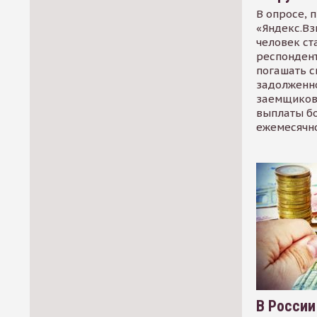
В опросе, 
«Яндекс.Вз
человек ст
респондент
погашать 
задолженно
заемщиков
выплаты б
ежемесячн
В России