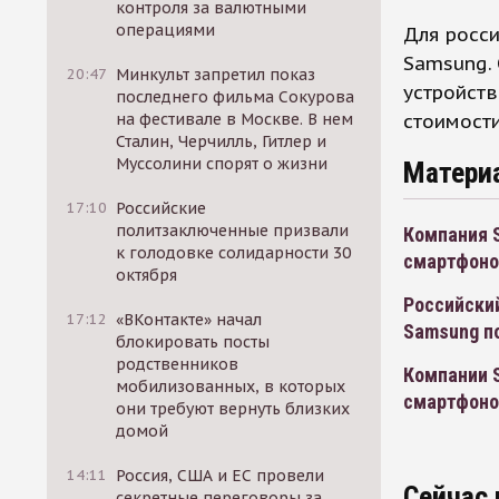
контроля за валютными
операциями
Для росси
Samsung.
20:47
Минкульт запретил показ
устройств
последнего фильма Сокурова
стоимост
на фестивале в Москве. В нем
Сталин, Черчилль, Гитлер и
Муссолини спорят о жизни
Матери
17:10
Российские
политзаключенные призвали
Компания S
к голодовке солидарности 30
смартфоно
октября
Российски
17:12
«ВКонтакте» начал
Samsung п
блокировать посты
родственников
Компании 
мобилизованных, в которых
смартфоно
они требуют вернуть близких
домой
14:11
Россия, США и ЕС провели
Сейчас 
секретные переговоры за