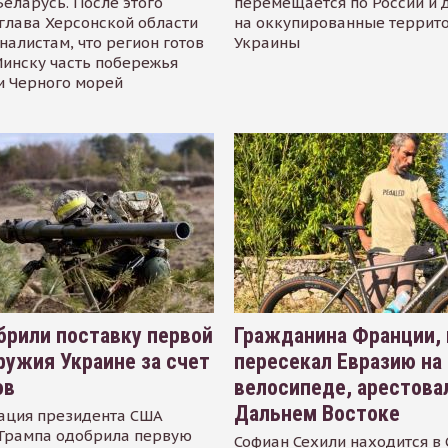
Беларусь. После этого
перемещается по России и 
глава Херсонской области
на оккупированные террит
налистам, что регион готов
Украины
инску часть побережья
и Черного морей
рили поставку первой
Гражданина Франции,
ружия Украине за счет
пересекал Евразию на
ов
велосипеде, арестова
Дальнем Востоке
ация президента США
Трампа одобрила первую
Софиан Сехили находится в