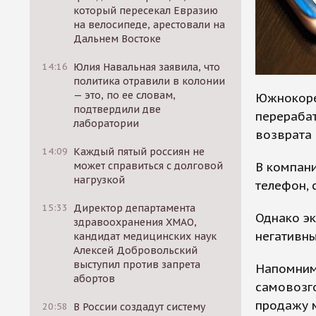
который пересекал Евразию
на велосипеде, арестовали на
Дальнем Востоке
14:16
Юлия Навальная заявила, что
политика отравили в колонии
— это, по ее словам,
Южнокоре
подтвердили две
перераба
лаборатории
возврата
14:09
Каждый пятый россиян не
В компани
может справиться с долговой
нагрузкой
телефон, 
15:33
Директор департамента
Однако эк
здравоохранения ХМАО,
негативн
кандидат медицинских наук
Алексей Добровольский
выступил против запрета
Напомним,
абортов
самовозг
продажу м
20:58
В России создадут систему