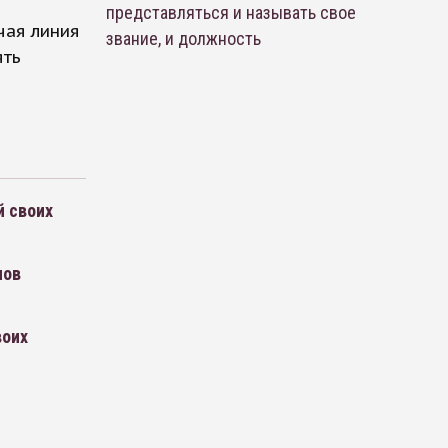
представляться и называть свое
чая линия
звание, и должность
ять
й своих
нов
воих