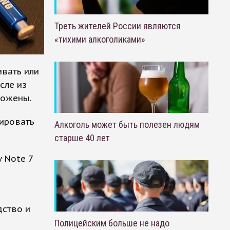
Треть жителей России являются
«тихими алкоголиками»
вать или
сле из
тожены.
зировать
Алкоголь может быть полезен людям
старше 40 лет
 Note 7
дство и
Полицейским больше не надо