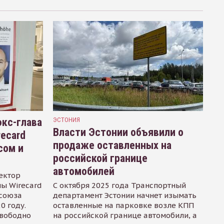
кс-глава
ЭСТОНИЯ
Власти Эстонии объявили о
recard
продаже оставленных на
сом и
российской границе
автомобилей
ектор
ы Wirecard
С октября 2025 года Транспортный
осоюза
департамент Эстонии начнет изымать
0 году.
оставленные на парковке возле КПП
свободно
на российской границе автомобили, а