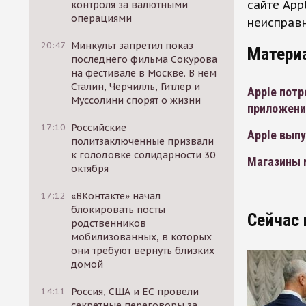
сайте App
контроля за валютными
операциями
неисправн
20:47
Минкульт запретил показ
Матери
последнего фильма Сокурова
на фестивале в Москве. В нем
Сталин, Черчилль, Гитлер и
Apple потр
Муссолини спорят о жизни
приложени
17:10
Российские
Apple вып
политзаключенные призвали
к голодовке солидарности 30
Магазины r
октября
17:12
«ВКонтакте» начал
блокировать посты
Сейчас 
родственников
мобилизованных, в которых
они требуют вернуть близких
домой
14:11
Россия, США и ЕС провели
секретные переговоры за