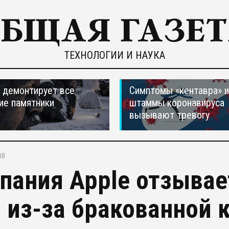
ТЕХНОЛОГИИ И НАУКА
 демонтирует все
Симптомы «кентавра» 
ие памятники
штаммы коронавируса
вызывают тревогу
08
пания Apple отзывае
s из-за бракованной