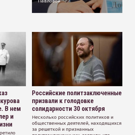
Павловой
каз
Российские политзаключенные
окурова
призвали к голодовке
. В нем
солидарности 30 октября
лер и
Несколько российских политиков и
общественных деятелей, находящихся
изни
за решеткой и признанных
ретило