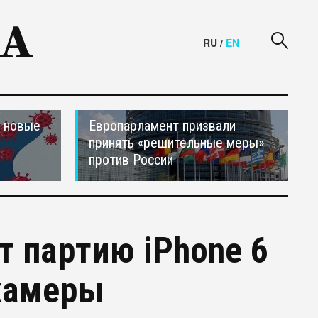
RU
/
EN
и новые
Европарламент призвали
принять «решительные меры»
против России
т партию iPhone 6
 камеры