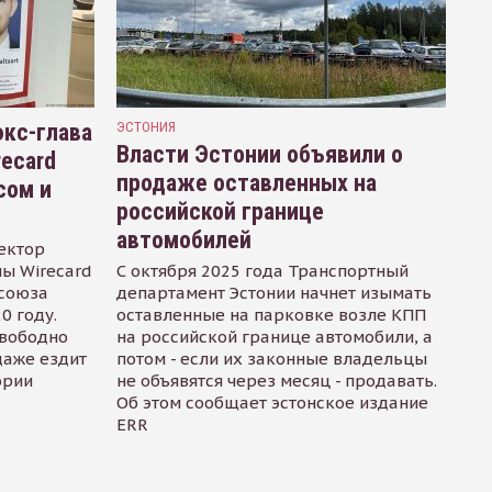
кс-глава
ЭСТОНИЯ
Власти Эстонии объявили о
recard
продаже оставленных на
сом и
российской границе
автомобилей
ектор
ы Wirecard
С октября 2025 года Транспортный
осоюза
департамент Эстонии начнет изымать
0 году.
оставленные на парковке возле КПП
свободно
на российской границе автомобили, а
даже ездит
потом - если их законные владельцы
ории
не объявятся через месяц - продавать.
Об этом сообщает эстонское издание
ERR