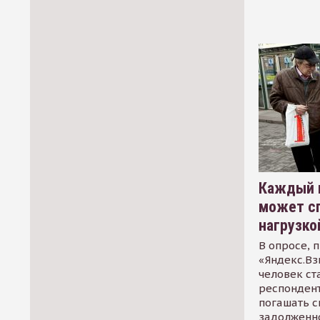
Каждый 
может сп
нагрузко
В опросе, 
«Яндекс.Вз
человек ст
респондент
погашать 
задолженно