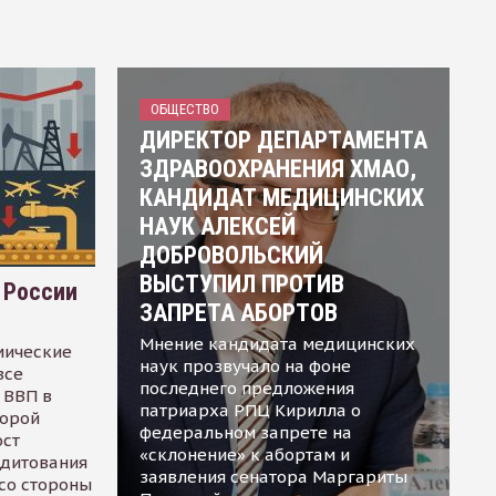
ОБЩЕСТВО
ДИРЕКТОР ДЕПАРТАМЕНТА
ЗДРАВООХРАНЕНИЯ ХМАО,
КАНДИДАТ МЕДИЦИНСКИХ
НАУК АЛЕКСЕЙ
ДОБРОВОЛЬСКИЙ
ВЫСТУПИЛ ПРОТИВ
 России
ЗАПРЕТА АБОРТОВ
Мнение кандидата медицинских
мические
наук прозвучало на фоне
все
последнего предложения
 ВВП в
патриарха РПЦ Кирилла о
торой
федеральном запрете на
ост
«склонение» к абортам и
едитования
заявления сенатора Маргариты
 со стороны