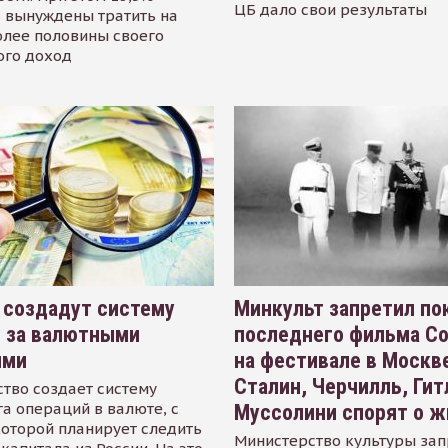
ЦБ дало свои результаты
 вынуждены тратить на
олее половины своего
ого доход
 создадут систему
Минкульт запретил по
я за валютными
последнего фильма С
ями
на фестивале в Москве
Сталин, Черчилль, Гит
тво создает систему
а операций в валюте, с
Муссолини спорят о ж
оторой планирует следить
Министерство культуры зап