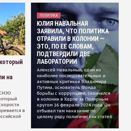
ПОЛИТИКА
ЮЛИЯ НАВАЛЬНАЯ
ЗАЯВИЛА, ЧТО ПОЛИТИКА
ОТРАВИЛИ В КОЛОНИИ —
ЭТО, ПО ЕЕ СЛОВАМ,
ПОДТВЕРДИЛИ ДВЕ
ЛАБОРАТОРИИ
 который
Алексей Навальный, один из
наиболее последовательных и
ли на
активных критиков Владимира
Путина, основатель Фонда
 СИЗО
борьбы с коррупцией, скончался
 который
в колонии в Харпе за Полярным
скорости
кругом 16 февраля 2024 года. Он
зревается в
отбывал там наказание по
оссийской
целому ряду политических статей