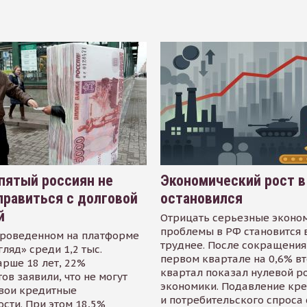
пятый россиян не
Экономический рост в
равиться с долговой
остановился
й
Отрицать серьезные эконо
проблемы в РФ становится 
проведенном на платформе
труднее. После сокращения
гляд» среди 1,2 тыс.
первом квартале на 0,6% в
арше 18 лет, 22%
квартал показал нулевой р
ов заявили, что не могут
экономики. Подавление кр
свои кредитные
и потребительского спроса
сти. При этом 18,5%