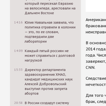
который пересекал Евразию
на велосипеде, арестовали на
Дальнем Востоке
Американс
14:16
Юлия Навальная заявила, что
бракованн
политика отравили в колонии
неисправн
— это, по ее словам,
подтвердили две
лаборатории
В основно
2014 года
14:09
Каждый пятый россиян не
года. Чис
может справиться с долговой
нагрузкой
заверяют,
CNN.
15:33
Директор департамента
здравоохранения ХМАО,
Следстви
кандидат медицинских наук
нечеткост
Алексей Добровольский
выступил против запрета
абортов
Для того 
брак, сле
20:58
В России создадут систему