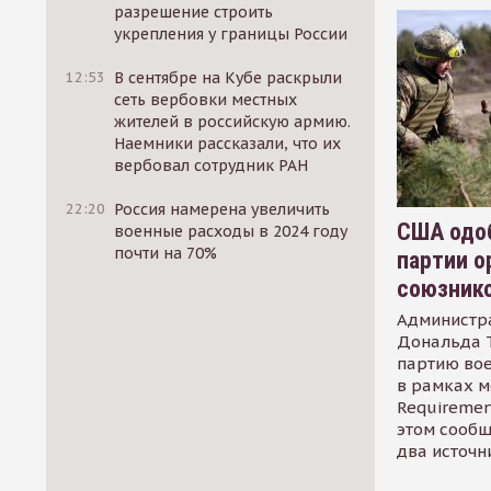
разрешение строить
укрепления у границы России
12:53
В сентябре на Кубе раскрыли
сеть вербовки местных
жителей в российскую армию.
Наемники рассказали, что их
вербовал сотрудник РАН
22:20
Россия намерена увеличить
США одоб
военные расходы в 2024 году
почти на 70%
партии о
союзник
Администр
Дональда 
партию во
в рамках м
Requirement
этом сообщ
два источн