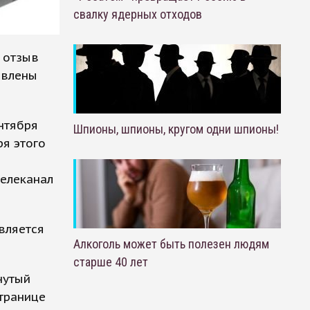
свалку ядерных отходов
 отзыв
явлены
нтября
Шпионы, шпионы, кругом одни шпионы!
ря этого
телеканал
вляется
Алкоголь может быть полезен людям
старше 40 лет
нутый
странице