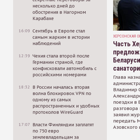
несколько дней до
обострения в Нагорном
Карабахе
16:09
Сентябрь в Европе стал
ХЕРСОНСКАЯ О
самым жарким в истории
Часть Хе
наблюдений
предлож
12:39
Чехия стала второй после
Беларуси
Германии страной, где
санатор
конфисковали автомобиль с
российскими номерами
Глава назн
администр
18:32
В России началась вторая
Владимир С
волна блокировок VPN по
Александр
одному из самых
поездки в 
распространенных и удобных
разговора 
протоколов WireGuard
заявил жур
передать М
17:07
Власти Финляндии заплатят
Азовского 
по 750 евро
землевладельцам за