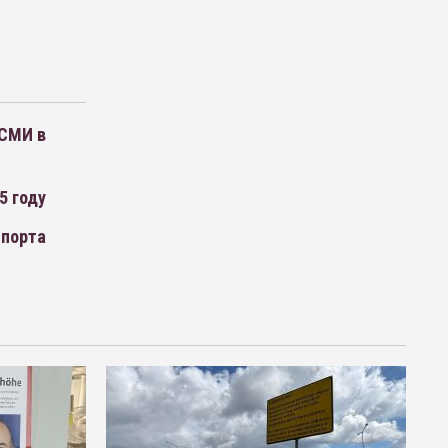
 СМИ в
5 году
мпорта