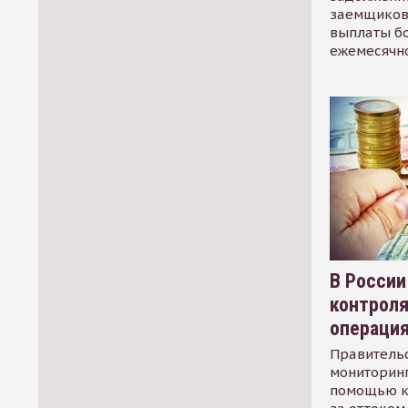
заемщиков
выплаты б
ежемесячн
В России
контрол
операци
Правительс
мониторинг
помощью к