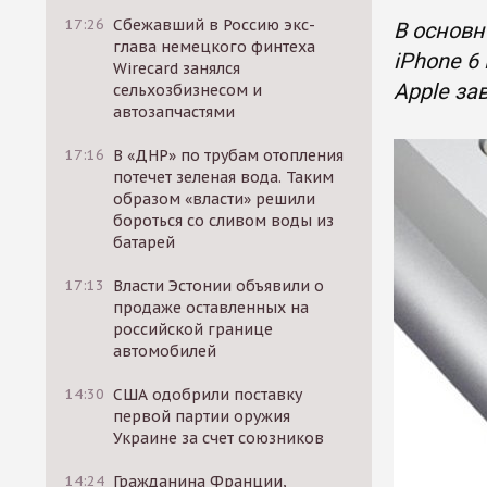
17:26
Сбежавший в Россию экс-
В основн
глава немецкого финтеха
iPhone 6
Wirecard занялся
Apple за
сельхозбизнесом и
автозапчастями
17:16
В «ДНР» по трубам отопления
потечет зеленая вода. Таким
образом «власти» решили
бороться со сливом воды из
батарей
17:13
Власти Эстонии объявили о
продаже оставленных на
российской границе
автомобилей
14:30
США одобрили поставку
первой партии оружия
Украине за счет союзников
14:24
Гражданина Франции,