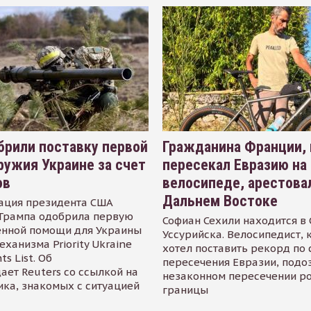
рили поставку первой
Гражданина Франции,
ружия Украине за счет
пересекал Евразию на
ов
велосипеде, арестова
Дальнем Востоке
ация президента США
Трампа одобрила первую
Софиан Сехили находится в
енной помощи для Украины
Уссурийска. Велосипедист,
еханизма Priority Ukraine
хотел поставить рекорд по 
s List. Об
пересечения Евразии, подо
ает Reuters со ссылкой на
незаконном пересечении р
ика, знакомых с ситуацией
границы