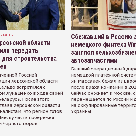
БЛАСТЬ
Сбежавший в Россию э
рсонской области
немецкого финтеха Wi
или передать
занялся сельхозбизне
 для строительства
автозапчастями
иев
Бывший операционный дир
аченной Россией
немецкой платёжной систем
ации Херсонской области
Ян Марсалек бежал из Евр
альдо встретился с
после краха компании в 202
ом Лукашенко в ходе своей
Сейчас он живёт в Москве, 
Беларусь. После этого
перемещается по России и 
глава Херсонской области
на оккупированные террит
налистам, что регион готов
Украины
инску часть побережья
и Черного морей