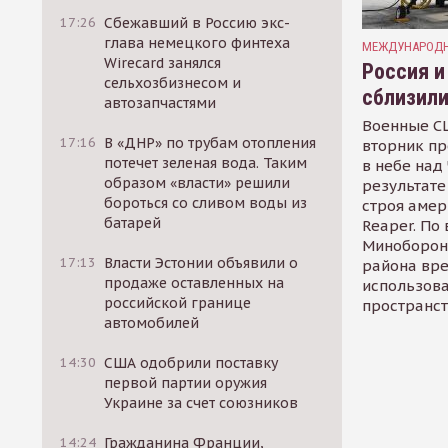
17:26
Сбежавший в Россию экс-
глава немецкого финтеха
МЕЖДУНАРОД
Wirecard занялся
Россия и
сельхозбизнесом и
сблизил
автозапчастями
Военные С
17:16
В «ДНР» по трубам отопления
вторник п
потечет зеленая вода. Таким
в небе над
образом «власти» решили
результате
бороться со сливом воды из
строя амер
батарей
Reaper. По
Миноборон
17:13
Власти Эстонии объявили о
района вр
продаже оставленных на
использов
российской границе
пространс
автомобилей
14:30
США одобрили поставку
первой партии оружия
Украине за счет союзников
14:24
Гражданина Франции,