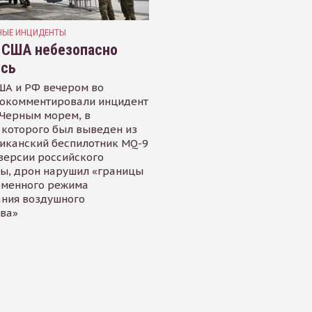
НЫЕ ИНЦИДЕНТЫ
 США небезопасно
ись
ША и РФ вечером во
рокомментировали инцидент
 Черным морем, в
 которого был выведен из
иканский беспилотник MQ-9
 версии российского
ы, дрон нарушил «границы
еменного режима
ания воздушного
тва»