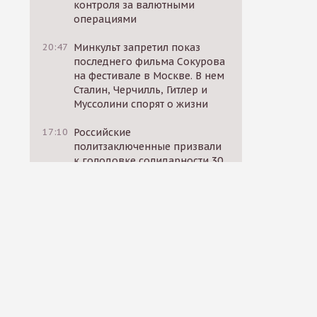
контроля за валютными
операциями
20:47
Минкульт запретил показ
последнего фильма Сокурова
на фестивале в Москве. В нем
Сталин, Черчилль, Гитлер и
Муссолини спорят о жизни
17:10
Российские
политзаключенные призвали
к голодовке солидарности 30
октября
17:12
«ВКонтакте» начал
блокировать посты
родственников
мобилизованных, в которых
они требуют вернуть близких
домой
14:11
Россия, США и ЕС провели
секретные переговоры за