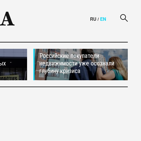
RU
/
EN
Российские покупатели
ных
недвижимости уже осознали
глубину кризиса