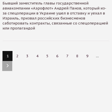
Бывший заместитель главы государственной
авиакомпании «Аэрофлот» Андрей Панов, который из-
за спецоперации в Украине ушел в отставку и уехал в
Израиль, призвал российских бизнесменов
саботировать контракты, связанные со спецоперацией
или пропагандой
1
2
3
4
5
6
7
8
9
…