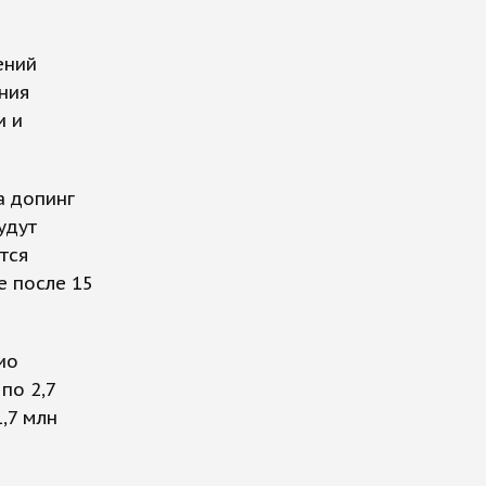
ений
ния
и и
а допинг
удут
тся
е после 15
ио
по 2,7
,7 млн