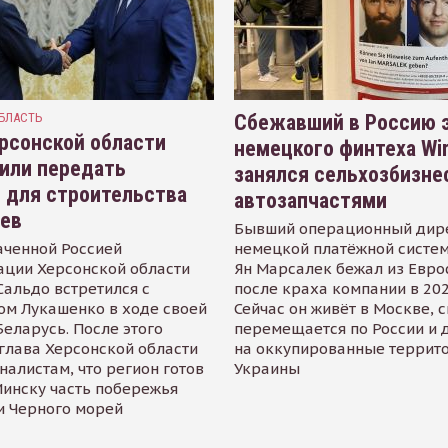
БЛАСТЬ
Сбежавший в Россию э
рсонской области
немецкого финтеха Wi
или передать
занялся сельхозбизне
 для строительства
автозапчастями
иев
Бывший операционный дир
аченной Россией
немецкой платёжной систем
ации Херсонской области
Ян Марсалек бежал из Евр
альдо встретился с
после краха компании в 202
ом Лукашенко в ходе своей
Сейчас он живёт в Москве, 
Беларусь. После этого
перемещается по России и 
глава Херсонской области
на оккупированные террит
налистам, что регион готов
Украины
инску часть побережья
и Черного морей