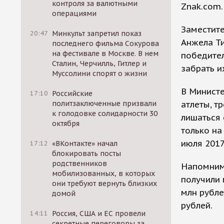
контроля за валютными
Znak.com.
операциями
Заместит
20:47
Минкульт запретил показ
Анжела Т
последнего фильма Сокурова
на фестивале в Москве. В нем
победите
Сталин, Черчилль, Гитлер и
забрать и
Муссолини спорят о жизни
В Министе
17:10
Российские
атлеты, т
политзаключенные призвали
к голодовке солидарности 30
лишаться 
октября
только на
июля 2017
17:12
«ВКонтакте» начал
блокировать посты
родственников
Напомним,
мобилизованных, в которых
получили 
они требуют вернуть близких
млн рубле
домой
рублей.
14:11
Россия, США и ЕС провели
секретные переговоры за