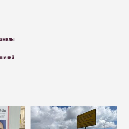
Камилы
ушений