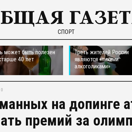
СПОРТ
ь может быть полезен
Треть жителей России
старше 40 лет
являются «тихими
алкоголиками»
10
манных на допинге а
ать премий за олим