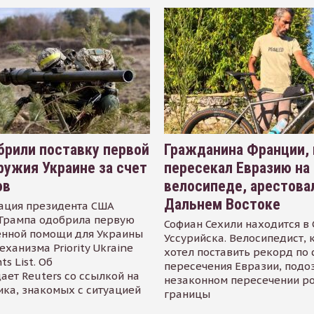
рили поставку первой
Гражданина Франции,
ружия Украине за счет
пересекал Евразию на
ов
велосипеде, арестова
Дальнем Востоке
ация президента США
Трампа одобрила первую
Софиан Сехили находится в
енной помощи для Украины
Уссурийска. Велосипедист,
еханизма Priority Ukraine
хотел поставить рекорд по 
s List. Об
пересечения Евразии, подо
ает Reuters со ссылкой на
незаконном пересечении р
ика, знакомых с ситуацией
границы