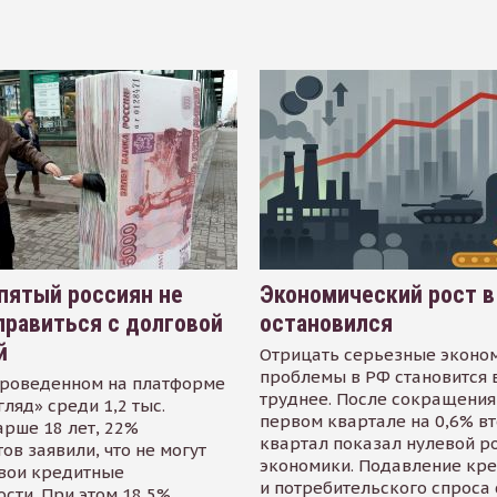
пятый россиян не
Экономический рост в
равиться с долговой
остановился
й
Отрицать серьезные эконо
проблемы в РФ становится 
проведенном на платформе
труднее. После сокращения
гляд» среди 1,2 тыс.
первом квартале на 0,6% в
арше 18 лет, 22%
квартал показал нулевой р
ов заявили, что не могут
экономики. Подавление кр
свои кредитные
и потребительского спроса
сти. При этом 18,5%