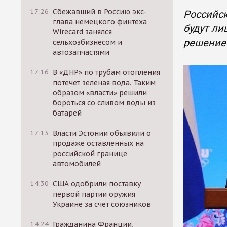
17:26
Сбежавший в Россию экс-
Российск
глава немецкого финтеха
будут ли
Wirecard занялся
решение
сельхозбизнесом и
автозапчастями
17:16
В «ДНР» по трубам отопления
потечет зеленая вода. Таким
образом «власти» решили
бороться со сливом воды из
батарей
17:13
Власти Эстонии объявили о
продаже оставленных на
российской границе
автомобилей
14:30
США одобрили поставку
первой партии оружия
Украине за счет союзников
14:24
Гражданина Франции,