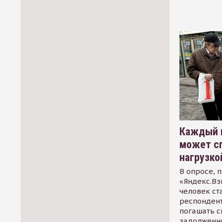
Каждый 
может сп
нагрузко
В опросе, 
«Яндекс.Вз
человек ст
респондент
погашать 
задолженно