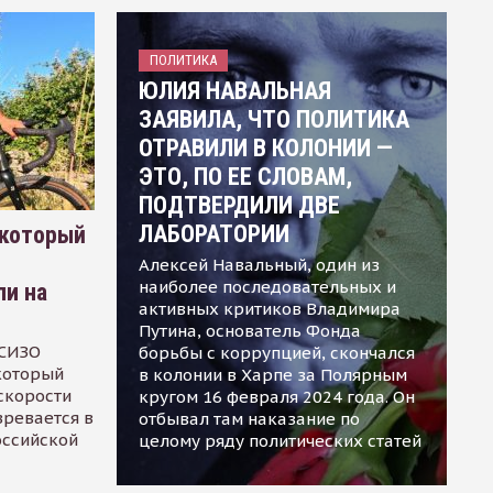
ПОЛИТИКА
ЮЛИЯ НАВАЛЬНАЯ
ЗАЯВИЛА, ЧТО ПОЛИТИКА
ОТРАВИЛИ В КОЛОНИИ —
ЭТО, ПО ЕЕ СЛОВАМ,
ПОДТВЕРДИЛИ ДВЕ
ЛАБОРАТОРИИ
 который
Алексей Навальный, один из
наиболее последовательных и
ли на
активных критиков Владимира
Путина, основатель Фонда
 СИЗО
борьбы с коррупцией, скончался
 который
в колонии в Харпе за Полярным
скорости
кругом 16 февраля 2024 года. Он
зревается в
отбывал там наказание по
оссийской
целому ряду политических статей