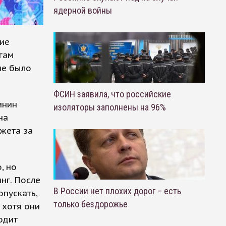
ядерной войны
ие
гам
ие было
ФСИН заявила, что российские
инин
изоляторы заполнены на 96%
на
жета за
, но
нг. После
В России нет плохих дорог – есть
опускать,
только бездорожье
 хотя они
одит