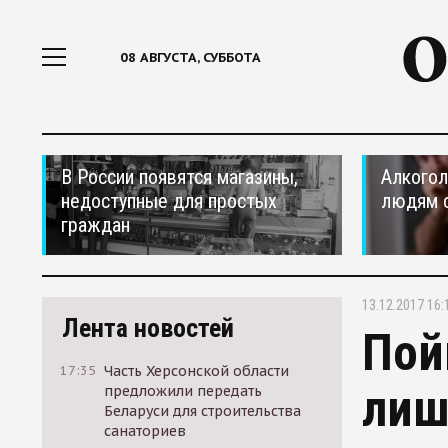
08 АВГУСТА, СУББОТА
В России появятся магазины,
Алкогол
недоступные для простых
людям 
граждан
13.12.2017 16:
Лента новостей
Пой
17:35
Часть Херсонской области
лиш
предложили передать
Беларуси для строительства
санаториев