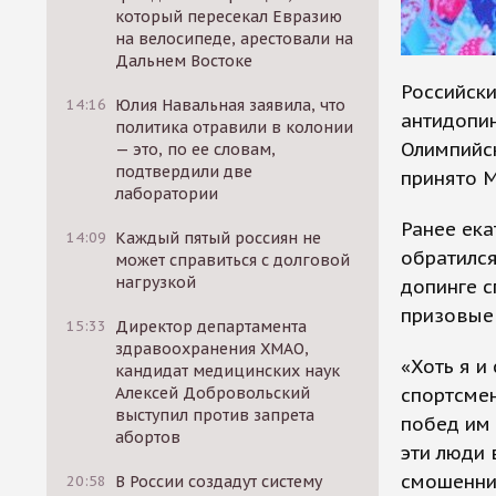
который пересекал Евразию
на велосипеде, арестовали на
Дальнем Востоке
Российск
14:16
Юлия Навальная заявила, что
антидопин
политика отравили в колонии
Олимпийск
— это, по ее словам,
подтвердили две
принято 
лаборатории
Ранее ек
14:09
Каждый пятый россиян не
обратилс
может справиться с долговой
нагрузкой
допинге с
призовые 
15:33
Директор департамента
здравоохранения ХМАО,
«Хоть я и
кандидат медицинских наук
спортсмен
Алексей Добровольский
выступил против запрета
побед им 
абортов
эти люди 
смошеннич
20:58
В России создадут систему