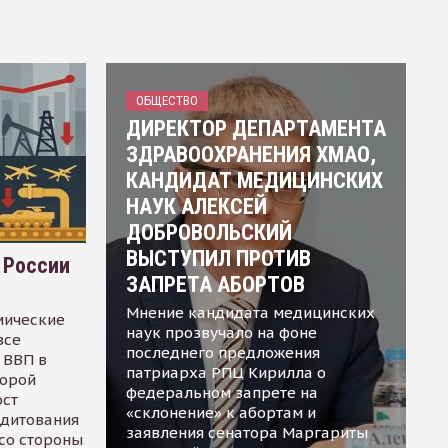
ОБЩЕСТВО
ДИРЕКТОР ДЕПАРТАМЕНТА
ЗДРАВООХРАНЕНИЯ ХМАО,
КАНДИДАТ МЕДИЦИНСКИХ
НАУК АЛЕКСЕЙ
ДОБРОВОЛЬСКИЙ
ВЫСТУПИЛ ПРОТИВ
 России
ЗАПРЕТА АБОРТОВ
Мнение кандидата медицинских
мические
наук прозвучало на фоне
все
последнего предложения
 ВВП в
патриарха РПЦ Кирилла о
торой
федеральном запрете на
ост
«склонение» к абортам и
едитования
заявления сенатора Маргариты
 со стороны