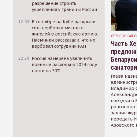
разрешение строить
укрепления у границы России
12:53
В сентябре на Кубе раскрыли
сеть вербовки местных
жителей в российскую армию.
ХЕРСОНСКАЯ О
Наемники рассказали, что их
Часть Хе
вербовал сотрудник РАН
предлож
Беларуси
22:20
Россия намерена увеличить
военные расходы в 2024 году
санатор
почти на 70%
Глава назн
администр
Владимир С
Александр
поездки в 
разговора 
заявил жур
передать М
Азовского 