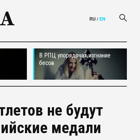
RU
/
EN
В РПЦ упорядочат изгнание
бесов
тлетов не будут
пийские медали