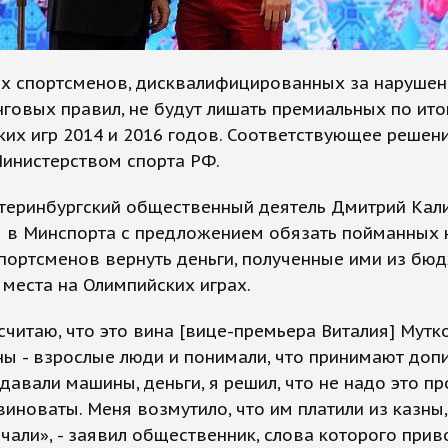
их спортсменов, дисквалифицированных за нарушен
говых правил, не будут лишать премиальных по ито
их игр 2014 и 2016 годов. Соответствующее решен
Министерством спорта РФ.
атеринбургский общественный деятель Дмитрий Кал
я в Минспорта с предложением обязать пойманных 
портсменов вернуть деньги, полученные ими из бюд
места на Олимпийских играх.
 считаю, что это вина [вице-премьера Виталия] Мутко
ы - взрослые люди и понимали, что принимают допи
давали машины, деньги, я решил, что не надо это пр
виноваты. Меня возмутило, что им платили из казны,
али», - заявил общественник, слова которого прив