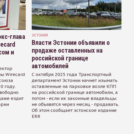
кс-глава
ЭСТОНИЯ
Власти Эстонии объявили о
recard
продаже оставленных на
сом и
российской границе
автомобилей
ектор
ы Wirecard
С октября 2025 года Транспортный
осоюза
департамент Эстонии начнет изымать
0 году.
оставленные на парковке возле КПП
свободно
на российской границе автомобили, а
даже ездит
потом - если их законные владельцы
ории
не объявятся через месяц - продавать.
Об этом сообщает эстонское издание
ERR