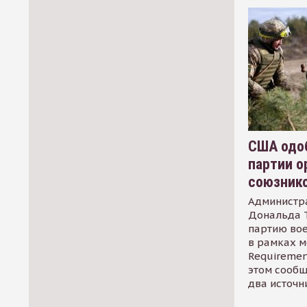
США одоб
партии о
союзник
Администр
Дональда 
партию во
в рамках м
Requirement
этом сообщ
два источн