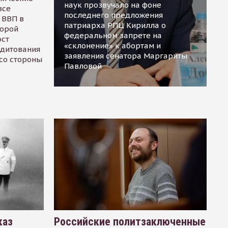
наук прозвучало на фоне
все
последнего предложения
 ВВП в
патриарха РПЦ Кирилла о
торой
федеральном запрете на
ост
«склонение» к абортам и
едитования
заявления сенатора Маргариты
 со стороны
Павловой
каз
Российские политзаключенные