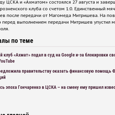
у ЦСКА и «Ахматом» состоялся 27 августа и завер
розненского клуба со счетом 1:0. Единственный мяч
ев после передачи от Магомеда Митришева. На по
о перед выполнением передачи Митришев упустил м
оля.
алы по теме
й клуб «Ахмат» подал в суд на Google и-за блокировки св
YouTube
редложила правительству оказать финансовую помощь 
ций
сь эпоха Гончаренко в ЦСКА – на смену ему пришел изве