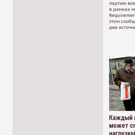
партию во
в рамках м
Requirement
этом сообщ
два источн
Каждый 
может сп
нагрузко