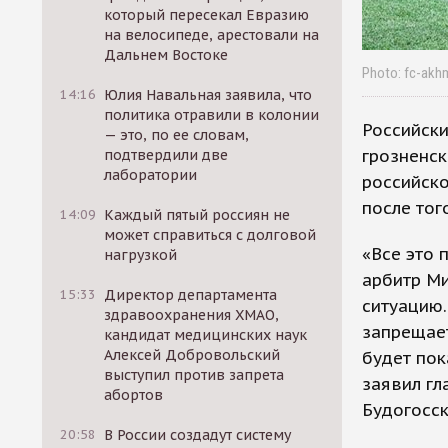
который пересекал Евразию
на велосипеде, арестовали на
Дальнем Востоке
Photo: fc-akh
14:16
Юлия Навальная заявила, что
политика отравили в колонии
Российск
— это, по ее словам,
грозненск
подтвердили две
лаборатории
российско
после тог
14:09
Каждый пятый россиян не
может справиться с долговой
«Все это 
нагрузкой
арбитр Ми
15:33
Директор департамента
ситуацию.
здравоохранения ХМАО,
запрещает
кандидат медицинских наук
Алексей Добровольский
будет пок
выступил против запрета
заявил гл
абортов
Будогосск
20:58
В России создадут систему