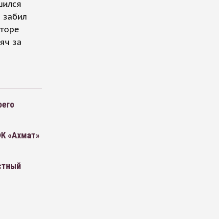
шился
 забил
вторе
яч за
оего
ФК «Ахмат»
стный