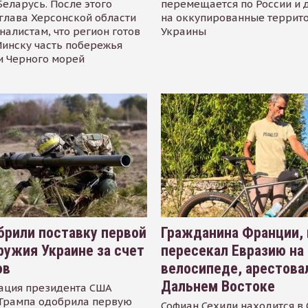
Беларусь. После этого
перемещается по России и 
глава Херсонской области
на оккупированные террит
налистам, что регион готов
Украины
инску часть побережья
и Черного морей
рили поставку первой
Гражданина Франции,
ружия Украине за счет
пересекал Евразию на
ов
велосипеде, арестова
Дальнем Востоке
ация президента США
Трампа одобрила первую
Софиан Сехили находится в