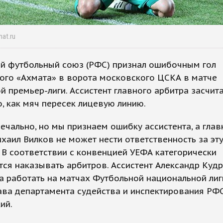
mat.ru
ий футбольный союз (РФС) признал ошибочным гол
ого «Ахмата» в ворота московского ЦСКА в матче
й премьер-лиги. Ассистент главного арбитра засчита
о, как мяч пересек лицевую линию.
печально, но мы признаем ошибку ассистента, а гла
хаил Вилков не может нести ответственность за эт
 В соответствии с конвенцией УЕФА категорически
ся наказывать арбитров. Ассистент Александр Куд
а работать на матчах Футбольной национальной лиги
ава департамента судейства и инспектирования РФ
ий.