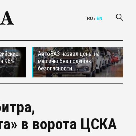
RU
/
EN
сийские
АвтоВАЗ назвал цены на
на 96%
машины без подушек
безопасности
итра,
та» в ворота ЦСКА