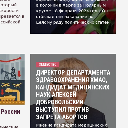
 который
в колонии в Харпе за Полярным
скорости
кругом 16 февраля 2024 года. Он
зревается в
отбывал там наказание по
оссийской
целому ряду политических статей
ОБЩЕСТВО
ДИРЕКТОР ДЕПАРТАМЕНТА
ЗДРАВООХРАНЕНИЯ ХМАО,
КАНДИДАТ МЕДИЦИНСКИХ
НАУК АЛЕКСЕЙ
ДОБРОВОЛЬСКИЙ
ВЫСТУПИЛ ПРОТИВ
 России
ЗАПРЕТА АБОРТОВ
Мнение кандидата медицинских
мические