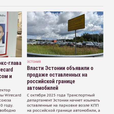
кс-глава
ЭСТОНИЯ
Власти Эстонии объявили о
recard
продаже оставленных на
сом и
российской границе
автомобилей
ектор
ы Wirecard
С октября 2025 года Транспортный
осоюза
департамент Эстонии начнет изымать
0 году.
оставленные на парковке возле КПП
свободно
на российской границе автомобили, а