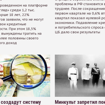
проблемы в РФ становится 
проведенном на платформе
труднее. После сокращения
гляд» среди 1,2 тыс.
первом квартале на 0,6% в
арше 18 лет, 22%
квартал показал нулевой р
ов заявили, что не могут
экономики. Подавление кр
свои кредитные
и потребительского спроса
сти. При этом 18,5%
ЦБ дало свои результаты
 вынуждены тратить на
олее половины своего
ого доход
 создадут систему
Минкульт запретил по