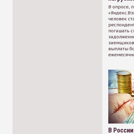
В опросе, 
«Яндекс.Вз
человек ст
респондент
погашать 
задолженно
заемщиков
выплаты б
ежемесячн
В России