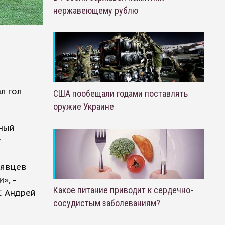
нержавеющему рублю
л гол
США пообещали годами поставлять
оружие Украине
вный
у
рявцев
», -
Какое питание приводит к сердечно-
С Андрей
сосудистым заболеваниям?