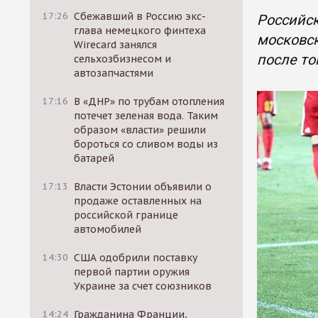
17:26
Сбежавший в Россию экс-
Российск
глава немецкого финтеха
московск
Wirecard занялся
после то
сельхозбизнесом и
автозапчастями
17:16
В «ДНР» по трубам отопления
потечет зеленая вода. Таким
образом «власти» решили
бороться со сливом воды из
батарей
17:13
Власти Эстонии объявили о
продаже оставленных на
российской границе
автомобилей
14:30
США одобрили поставку
первой партии оружия
Украине за счет союзников
14:24
Гражданина Франции,