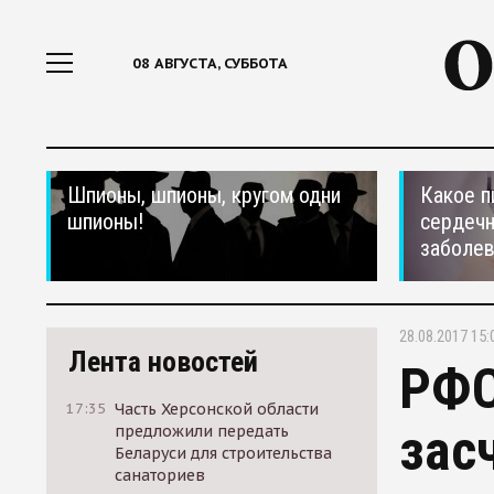
08 АВГУСТА, СУББОТА
Шпионы, шпионы, кругом одни
Какое п
шпионы!
сердеч
заболе
28.08.2017 15:
Лента новостей
РФС
17:35
Часть Херсонской области
зас
предложили передать
Беларуси для строительства
санаториев