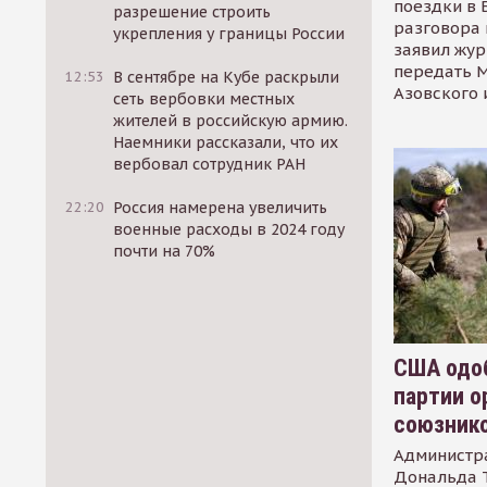
поездки в 
разрешение строить
разговора 
укрепления у границы России
заявил жур
передать М
12:53
В сентябре на Кубе раскрыли
Азовского 
сеть вербовки местных
жителей в российскую армию.
Наемники рассказали, что их
вербовал сотрудник РАН
22:20
Россия намерена увеличить
военные расходы в 2024 году
почти на 70%
США одоб
партии о
союзник
Администр
Дональда 