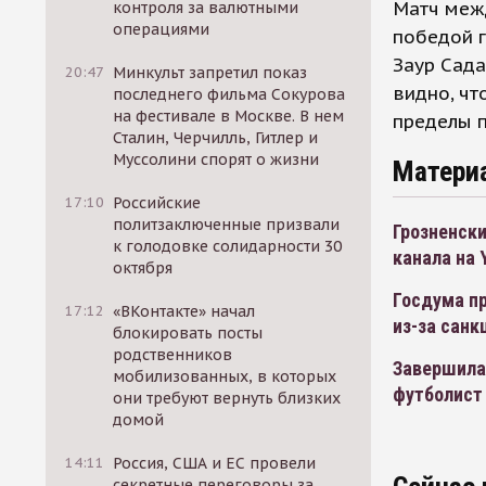
Матч межд
контроля за валютными
операциями
победой г
Заур Сада
20:47
Минкульт запретил показ
видно, чт
последнего фильма Сокурова
на фестивале в Москве. В нем
пределы п
Сталин, Черчилль, Гитлер и
Муссолини спорят о жизни
Матери
17:10
Российские
политзаключенные призвали
Грозненски
к голодовке солидарности 30
канала на 
октября
Госдума п
17:12
«ВКонтакте» начал
из-за санк
блокировать посты
родственников
Завершила
мобилизованных, в которых
футболист
они требуют вернуть близких
домой
14:11
Россия, США и ЕС провели
секретные переговоры за