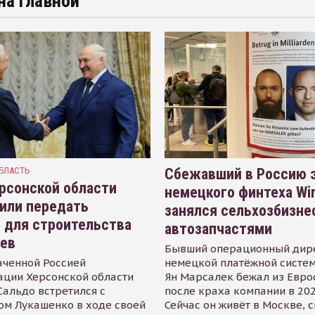
на главной
БЛАСТЬ
Сбежавший в Россию э
рсонской области
немецкого финтеха Wi
или передать
занялся сельхозбизне
 для строительства
автозапчастями
иев
Бывший операционный дир
аченной Россией
немецкой платёжной систем
ации Херсонской области
Ян Марсалек бежал из Евр
альдо встретился с
после краха компании в 202
ом Лукашенко в ходе своей
Сейчас он живёт в Москве, 