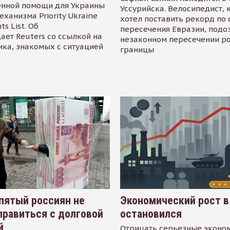
енной помощи для Украины
Уссурийска. Велосипедист,
еханизма Priority Ukraine
хотел поставить рекорд по 
s List. Об
пересечения Евразии, подо
ает Reuters со ссылкой на
незаконном пересечении р
ика, знакомых с ситуацией
границы
пятый россиян не
Экономический рост в
равиться с долговой
остановился
й
Отрицать серьезные эконо