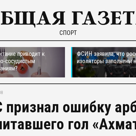
СПОРТ
итание приводит к
ФСИН заявила, что рос
но-сосудистым
изоляторы заполнены 
ваниям?
08
 признал ошибку арб
читавшего гол «Ахма