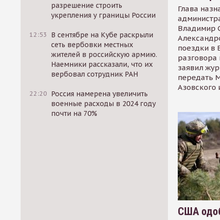
разрешение строить
Глава назн
укрепления у границы России
администр
Владимир С
12:53
В сентябре на Кубе раскрыли
Александр
сеть вербовки местных
поездки в 
жителей в российскую армию.
разговора 
Наемники рассказали, что их
заявил жур
вербовал сотрудник РАН
передать М
Азовского 
22:20
Россия намерена увеличить
военные расходы в 2024 году
почти на 70%
США одоб