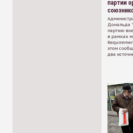
партии о
союзник
Администр
Дональда 
партию во
в рамках м
Requirement
этом сообщ
два источн