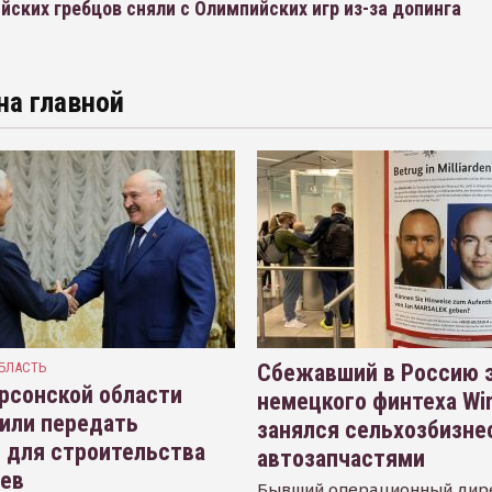
йских гребцов сняли с Олимпийских игр из-за допинга
на главной
БЛАСТЬ
Сбежавший в Россию э
рсонской области
немецкого финтеха Wi
или передать
занялся сельхозбизне
 для строительства
автозапчастями
иев
Бывший операционный дир