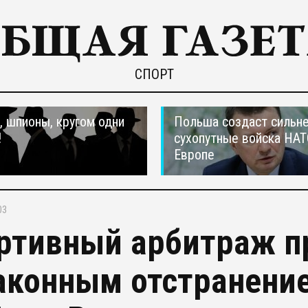
СПОРТ
 шпионы, кругом одни
Польша создаст сильн
!
сухопутные войска НАТ
Европе
03
ртивный арбитраж п
аконным отстранени