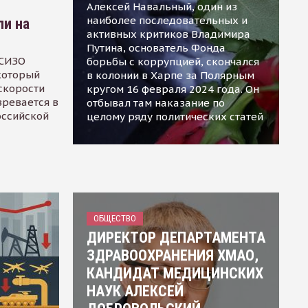
Алексей Навальный, один из
наиболее последовательных и
ли на
активных критиков Владимира
Путина, основатель Фонда
 СИЗО
борьбы с коррупцией, скончался
 который
в колонии в Харпе за Полярным
скорости
кругом 16 февраля 2024 года. Он
зревается в
отбывал там наказание по
оссийской
целому ряду политических статей
ОБЩЕСТВО
ДИРЕКТОР ДЕПАРТАМЕНТА
ЗДРАВООХРАНЕНИЯ ХМАО,
КАНДИДАТ МЕДИЦИНСКИХ
НАУК АЛЕКСЕЙ