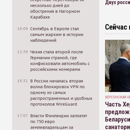
Двух росси
несколько дней до
обострения в Нагорном
Карабахе
Сейчас 
16:09
Сентябрь в Европе стал
самым жарким в истории
наблюдений
12:39
Чехия стала второй после
Германии страной, где
конфисковали автомобиль с
российскими номерами
18:32
В России началась вторая
волна блокировок VPN по
одному из самых
ХЕРСОНСКАЯ О
распространенных и удобных
Часть Хе
протоколов WireGuard
предлож
17:07
Власти Финляндии заплатят
Беларуси
по 750 евро
санатор
землевладельцам за