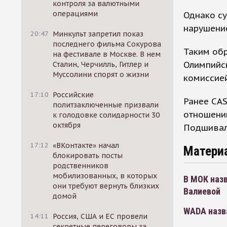
контроля за валютными
операциями
Однако су
нарушени
20:47
Минкульт запретил показ
последнего фильма Сокурова
Таким обр
на фестивале в Москве. В нем
Олимпийск
Сталин, Черчилль, Гитлер и
Муссолини спорят о жизни
комиссией
17:10
Российские
Ранее CAS
политзаключенные призвали
отношени
к голодовке солидарности 30
октября
Подшивал
17:12
«ВКонтакте» начал
Матери
блокировать посты
родственников
мобилизованных, в которых
В МОК наз
они требуют вернуть близких
Валиевой
домой
WADA назв
14:11
Россия, США и ЕС провели
секретные переговоры за