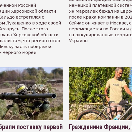
аченной Россией
немецкой платёжной систем
ации Херсонской области
Ян Марсалек бежал из Евр
альдо встретился с
после краха компании в 202
ом Лукашенко в ходе своей
Сейчас он живёт в Москве, 
Беларусь. После этого
перемещается по России и 
глава Херсонской области
на оккупированные террит
налистам, что регион готов
Украины
инску часть побережья
и Черного морей
рили поставку первой
Гражданина Франции,