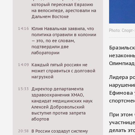
который пересекал Евразию
на велосипеде, арестовали на
Дальнем Востоке
14:16
Юлия Навальная заявила, что
Photo: Спорт
политика отравили в колонии
— это, по ее словам,
подтвердили две
Бразильск
лаборатории
незаконн
Олимпиад
14:09
Каждый пятый россиян не
может справиться с долговой
Лидера ро
нагрузкой
нарушений
15:33
Директор департамента
Ефимова у
здравоохранения ХМАО,
спортсмен
кандидат медицинских наук
Алексей Добровольский
выступил против запрета
При этом
абортов
участнице
делать э
20:58
В России создадут систему