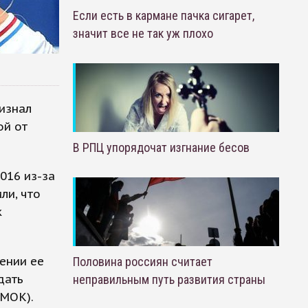
Если есть в кармане пачка сигарет,
значит все не так уж плохо
изнал
ой от
В РПЦ упорядочат изгнание бесов
016 из-за
ли, что
к
ении ее
Половина россиян считает
дать
неправильным путь развития страны
(МОК).