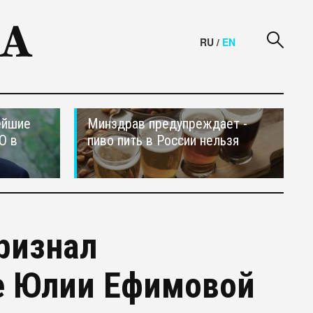
RU
/
EN
ейшие
Минздрав предупреждает -
О в
пиво пить в России нельзя
ризнал
е Юлии Ефимовой