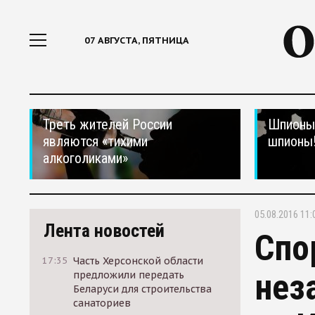
07 АВГУСТА, ПЯТНИЦА
Треть жителей России
Шпионы,
являются «тихими
шпионы
алкоголиками»
05.08.2016 11:
Лента новостей
Спо
17:35
Часть Херсонской области
нез
предложили передать
Беларуси для строительства
санаториев