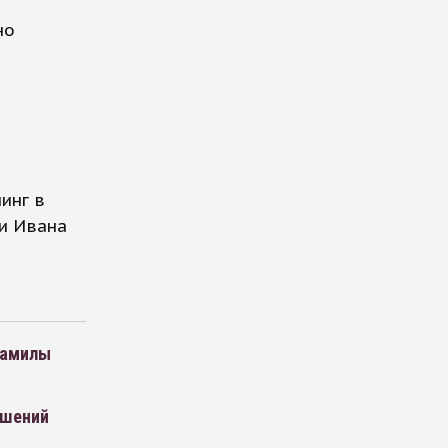
но
инг в
и Ивана
Камилы
ушений