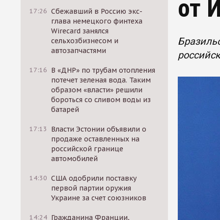
от 
17:26
Сбежавший в Россию экс-
глава немецкого финтеха
Wirecard занялся
Бразильс
сельхозбизнесом и
автозапчастями
российс
17:16
В «ДНР» по трубам отопления
потечет зеленая вода. Таким
образом «власти» решили
бороться со сливом воды из
батарей
17:13
Власти Эстонии объявили о
продаже оставленных на
российской границе
автомобилей
14:30
США одобрили поставку
первой партии оружия
Украине за счет союзников
14:24
Гражданина Франции,