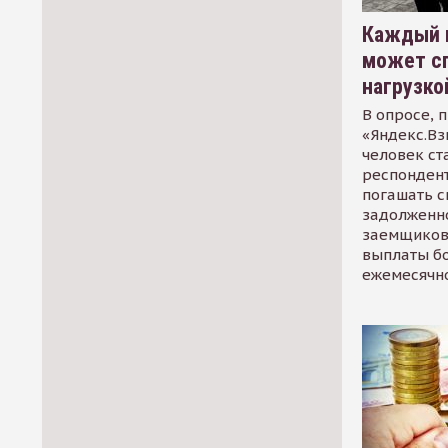
Каждый 
может сп
нагрузко
В опросе, 
«Яндекс.Вз
человек ст
респондент
погашать 
задолженно
заемщиков
выплаты б
ежемесячн