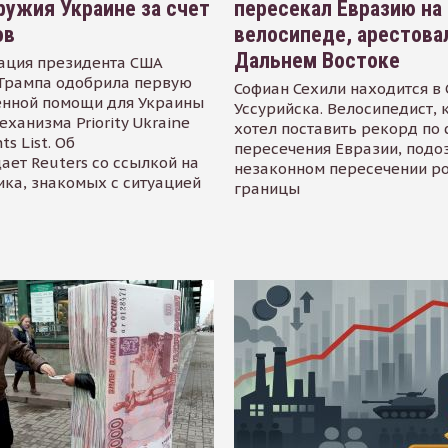
ружия Украине за счет
пересекал Евразию на
ов
велосипеде, арестова
Дальнем Востоке
ация президента США
Трампа одобрила первую
Софиан Сехили находится в
енной помощи для Украины
Уссурийска. Велосипедист,
еханизма Priority Ukraine
хотел поставить рекорд по 
s List. Об
пересечения Евразии, подо
ает Reuters со ссылкой на
незаконном пересечении р
ика, знакомых с ситуацией
границы