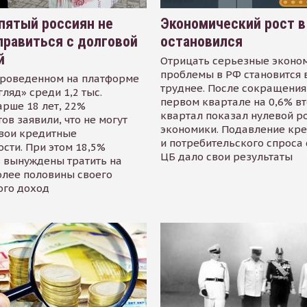
пятый россиян не
Экономический рост в
равиться с долговой
остановился
й
Отрицать серьезные эконо
проблемы в РФ становится 
проведенном на платформе
труднее. После сокращения
гляд» среди 1,2 тыс.
первом квартале на 0,6% в
арше 18 лет, 22%
квартал показал нулевой р
ов заявили, что не могут
экономики. Подавление кр
свои кредитные
и потребительского спроса
сти. При этом 18,5%
ЦБ дало свои результаты
 вынуждены тратить на
олее половины своего
ого доход