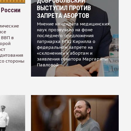
ДОБРОВОЛЬСКИЙ
ВЫСТУПИЛ ПРОТИВ
 России
ЗАПРЕТА АБОРТОВ
Мнение кандидата медицинских
мические
наук прозвучало на фоне
все
последнего предложения
 ВВП в
патриарха РПЦ Кирилла о
торой
федеральном запрете на
ост
«склонение» к абортам и
едитования
заявления сенатора Маргариты
 со стороны
Павловой