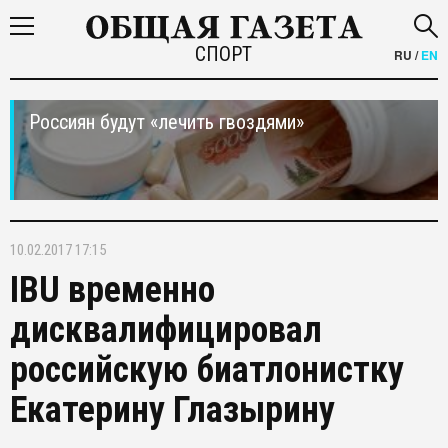
СПОРТ
RU
/
EN
Россиян будут «лечить гвоздями»
10.02.2017 17:15
IBU временно
дисквалифицировал
российскую биатлонистку
Екатерину Глазырину