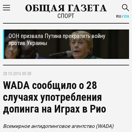
СПОРТ
RU
/
EN
ООН призвала Путина прекратить войну
против Украины
28.10.2016 00:28
WADA сообщило о 28
случаях употребления
допинга на Играх в Рио
Всемирное антидопинговое агентство (WADA)