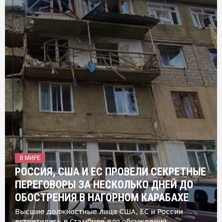
В МИРЕ
РОССИЯ, США И ЕС ПРОВЕЛИ СЕКРЕТНЫЕ
ПЕРЕГОВОРЫ ЗА НЕСКОЛЬКО ДНЕЙ ДО
ОБОСТРЕНИЯ В НАГОРНОМ КАРАБАХЕ
Высшие должностные лица США, ЕС и России
встретились в Стамбуле для обсуждения