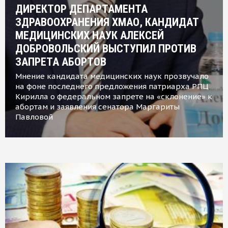
ДИРЕКТОР ДЕПАРТАМЕНТА
ЗДРАВООХРАНЕНИЯ ХМАО, КАНДИДАТ
МЕДИЦИНСКИХ НАУК АЛЕКСЕЙ
ДОБРОВОЛЬСКИЙ ВЫСТУПИЛ ПРОТИВ
ЗАПРЕТА АБОРТОВ
Мнение кандидата медицинских наук прозвучало
на фоне последнего предложения патриарха РПЦ
Кирилла о федеральном запрете на «склонение» к
абортам и заявления сенатора Маргариты
Павловой