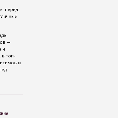
бы перед
отличный
едь
тов —
 и
 в топ-
нисимов и
лед
кине