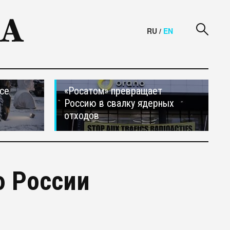
RU
/
EN
се
«Росатом» превращает
Россию в свалку ядерных
отходов
ю России