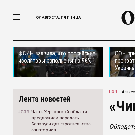
07 АВГУСТА, ПЯТНИЦА
ФСИН заявила, что российские
ООН при
изоляторы заполнены на 96%
прекрат
Украин
НХЛ
Алексе
Лента новостей
«Чи
17:35
Часть Херсонской области
предложили передать
Беларуси для строительства
Обладате
санаториев