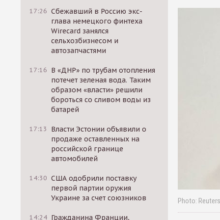
17:26
Сбежавший в Россию экс-
глава немецкого финтеха
Wirecard занялся
сельхозбизнесом и
автозапчастями
17:16
В «ДНР» по трубам отопления
потечет зеленая вода. Таким
образом «власти» решили
бороться со сливом воды из
батарей
17:13
Власти Эстонии объявили о
продаже оставленных на
российской границе
автомобилей
14:30
США одобрили поставку
первой партии оружия
Украине за счет союзников
Photo: Reuter
14:24
Гражданина Франции,