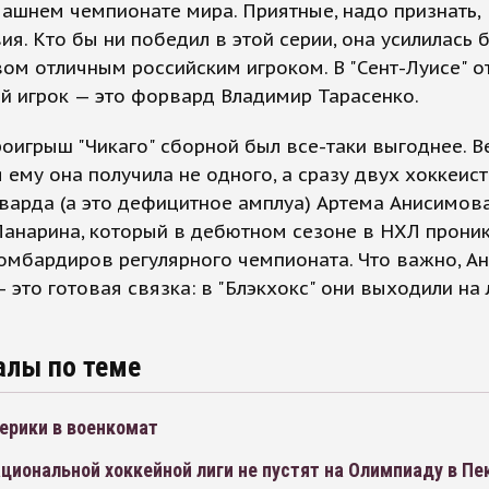
ашнем чемпионате мира. Приятные, надо признать,
ия. Кто бы ни победил в этой серии, она усилилась 
ом отличным российским игроком. В "Сент-Луисе" 
й игрок — это форвард Владимир Тарасенко.
оигрыш "Чикаго" сборной был все-таки выгоднее. В
 ему она получила не одного, а сразу двух хоккеис
арда (а это дефицитное амплуа) Артема Анисимова
анарина, который в дебютном сезоне в НХЛ проник
омбардиров регулярного чемпионата. Что важно, А
 это готовая связка: в "Блэкхокс" они выходили на 
алы по теме
ерики в военкомат
циональной хоккейной лиги не пустят на Олимпиаду в Пе