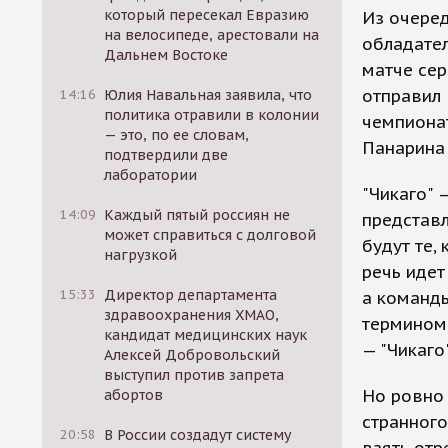
который пересекал Евразию
Из очере
на велосипеде, арестовали на
обладател
Дальнем Востоке
матче сер
отправил 
14:16
Юлия Навальная заявила, что
политика отравили в колонии
чемпиона
— это, по ее словам,
Панарина
подтвердили две
лаборатории
"Чикаго" 
14:09
Каждый пятый россиян не
представл
может справиться с долговой
будут те,
нагрузкой
речь идет
15:33
Директор департамента
а команд
здравоохранения ХМАО,
термином 
кандидат медицинских наук
— "Чикаго
Алексей Добровольский
выступил против запрета
Но ровно 
абортов
странного
20:58
В России создадут систему
взять отр