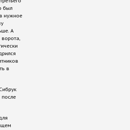
третьего
о был
 в нужное
му
ьше. А
 ворота,
тически
дрился
итников
ть в
 Сибрук
а после
для
ующем