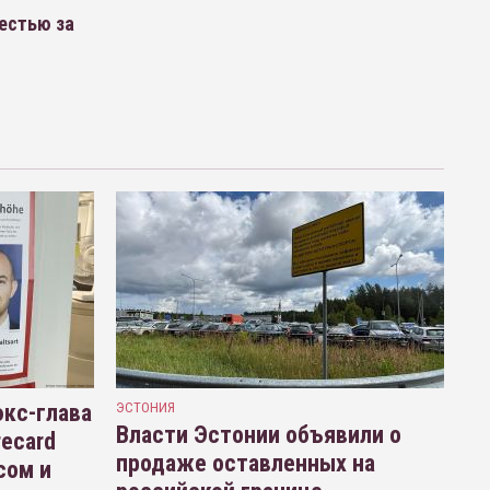
естью за
кс-глава
ЭСТОНИЯ
Власти Эстонии объявили о
recard
продаже оставленных на
сом и