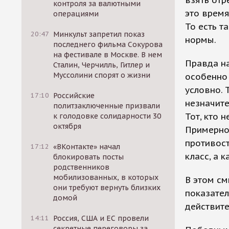
контроля за валютными
это время
операциями
То есть т
20:47
Минкульт запретил показ
нормы.
последнего фильма Сокурова
на фестивале в Москве. В нем
Правда на
Сталин, Черчилль, Гитлер и
Муссолини спорят о жизни
особенно 
условно. 
17:10
Российские
незначите
политзаключенные призвали
Тот, кто 
к голодовке солидарности 30
октября
Примерно
противост
17:12
«ВКонтакте» начал
класс, а 
блокировать посты
родственников
мобилизованных, в которых
В этом см
они требуют вернуть близких
показател
домой
действит
14:11
Россия, США и ЕС провели
секретные переговоры за