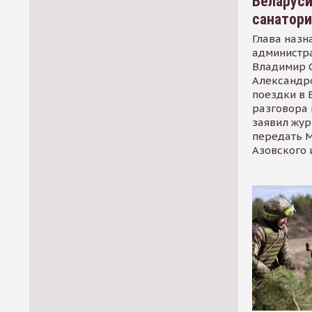
Беларуси
санатор
Глава назн
администр
Владимир С
Александр
поездки в 
разговора 
заявил жур
передать М
Азовского 