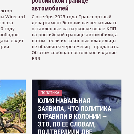
российской границе
автомобилей
ектор
ы Wirecard
С октября 2025 года Транспортный
осоюза
департамент Эстонии начнет изымать
0 году.
оставленные на парковке возле КПП
свободно
на российской границе автомобили, а
даже ездит
потом - если их законные владельцы
ории
не объявятся через месяц - продавать.
Об этом сообщает эстонское издание
ERR
ПОЛИТИКА
ЮЛИЯ НАВАЛЬНАЯ
ЗАЯВИЛА, ЧТО ПОЛИТИКА
ОТРАВИЛИ В КОЛОНИИ —
ЭТО, ПО ЕЕ СЛОВАМ,
ПОДТВЕРДИЛИ ДВЕ