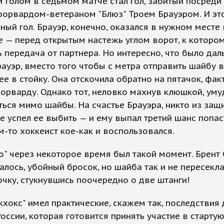
голом в седьмом матче стал гол, забитый посреди 
форвардом-ветераном "Блюз" Троем Брауэром. И эт
ный гол. Брауэр, конечно, оказался в нужном месте
 — перед открытым настежь углом ворот, к которо
 передача от партнера. Но интересно, что было дал
ауэр, вместо того чтобы с метра отправить шайбу в
ее в стойку. Она отскочила обратно на пятачок, фак
орварду. Однако тот, неловко махнув клюшкой, уму
ься мимо шайбы. На счастье Брауэра, никто из защ
не успел ее выбить — и ему выпал третий шанс попас
м-то хоккеист кое-как и воспользовался.
го" через некоторое время был такой момент. Брент
залось, убойный бросок, но шайба так и не пересекл
очку, стукнувшись поочередно о две штанги!
кхокс" имел практические, скажем так, последствия 
оссии, которая готовится принять участие в старт