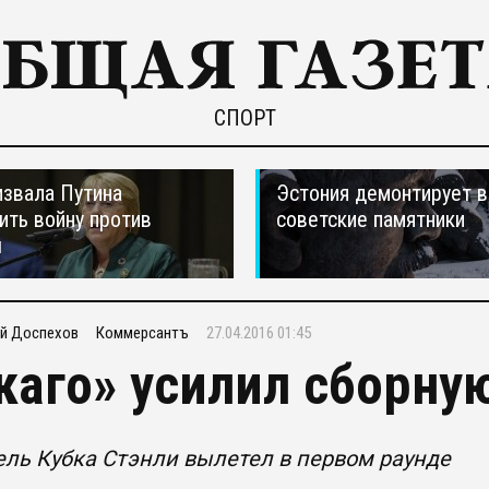
СПОРТ
звала Путина
Эстония демонтирует в
ить войну против
советские памятники
ы
й Доспехов
Коммерсантъ
27.04.2016 01:45
каго» усилил сборну
ль Кубка Стэнли вылетел в первом раунде