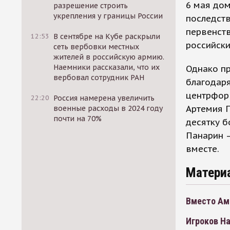
6 мая дом
разрешение строить
укрепления у границы России
последств
первенств
12:53
В сентябре на Кубе раскрыли
российски
сеть вербовки местных
жителей в российскую армию.
Наемники рассказали, что их
Однако пр
вербовал сотрудник РАН
благодаря
центрфорв
22:20
Россия намерена увеличить
Артемия П
военные расходы в 2024 году
почти на 70%
десятку б
Панарин —
вместе.
Матери
Вместо Ам
Игроков На