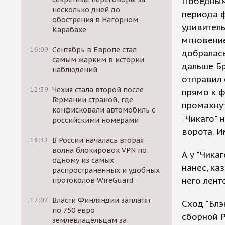
Победным 
несколько дней до
периода 
обострения в Нагорном
удивитель
Карабахе
мгновение
16:09
Сентябрь в Европе стал
добралась
самым жарким в истории
дальше Бр
наблюдений
отправил 
12:39
Чехия стала второй после
прямо к ф
Германии страной, где
промахнут
конфисковали автомобиль с
"Чикаго" 
российскими номерами
ворота. И
18:32
В России началась вторая
волна блокировок VPN по
А у "Чика
одному из самых
нанес, ка
распространенных и удобных
него лент
протоколов WireGuard
17:07
Власти Финляндии заплатят
Сход "Блэ
по 750 евро
сборной Р
землевладельцам за