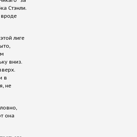
ка Стэнли.
 вроде
этой лиге
ыто,
ем
ку вниз.
вверх.
и в
я, не
словно,
от она