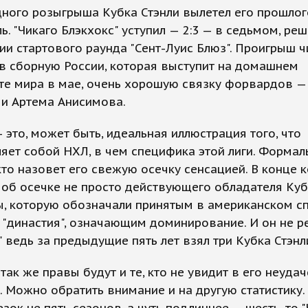
дного розыгрыша Кубка Стэнли вылетел его прошло
ь. "Чикаго Блэкхокс" уступил — 2:3 — в седьмом, р
ии стартового раунда "Сент-Луис Блюз". Проигрыш 
в сборную России, которая выступит на домашнем
те мира в мае, очень хорошую связку форвардов —
 и Артема Анисимова.
— это, может быть, идеальная иллюстрация того, что
яет собой НХЛ, в чем специфика этой лиги. Форма
 кто назовет его свежую осечку сенсацией. В конце 
 об осечке не просто действующего обладателя Куб
ы, которую обозначали принятым в американском с
"династия", означающим доминирование. И он не ре
" ведь за предыдущие пять лет взял три Кубка Стэнл
так же правы будут и те, кто не увидит в его неудач
. Можно обратить внимание и на другую статистику.
езок не пять сезонов, а чуть подлиннее — шесть, то "