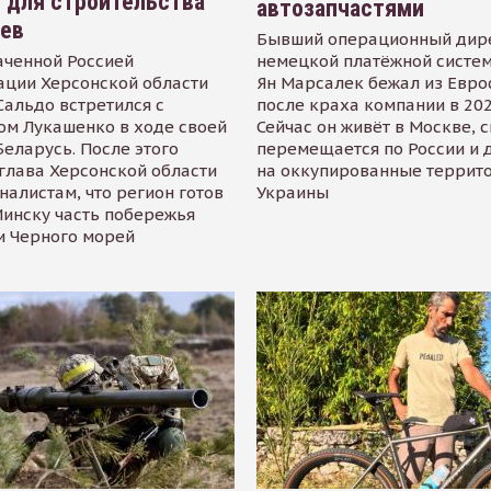
 для строительства
автозапчастями
иев
Бывший операционный дир
аченной Россией
немецкой платёжной систем
ации Херсонской области
Ян Марсалек бежал из Евр
альдо встретился с
после краха компании в 202
ом Лукашенко в ходе своей
Сейчас он живёт в Москве, 
Беларусь. После этого
перемещается по России и 
глава Херсонской области
на оккупированные террит
налистам, что регион готов
Украины
инску часть побережья
и Черного морей