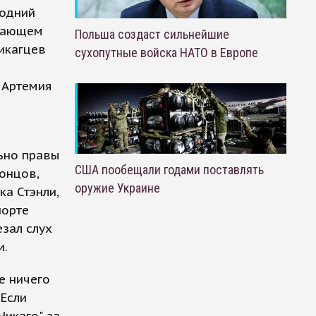
годний
ешающем
Польша создаст сильнейшие
чикагцев
сухопутные войска НАТО в Европе
 Артемия
льно правы
США пообещали годами поставлять
концов,
оружие Украине
ка Стэнли,
порте
зал слух
и.
е ничего
 Если
Чикаго" за