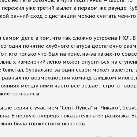
 пережил уже третий вылет в первом же раунде Куб
акой ранний сход с дистанции можно считать чем-то
 самом деле в том, что так сложно устроена НХЛ. В 
сегодня понятие клубного статуса достаточно разм
Тот, кто только что был на коне, из-за каких-то совс
льных изменений легко может опуститься на ступень
не блистал, буквально за один сезон может взлететь 
 равных по возможностям команд слишком много, 
ояниях между ними часто все решает, строго говор
какие-то нюансы.
ысле серия с участием "Сент-Луиса" и "Чикаго", безу
ьна. В первую очередь показательна ее развязка. В
ельно была торжеством нюансов.