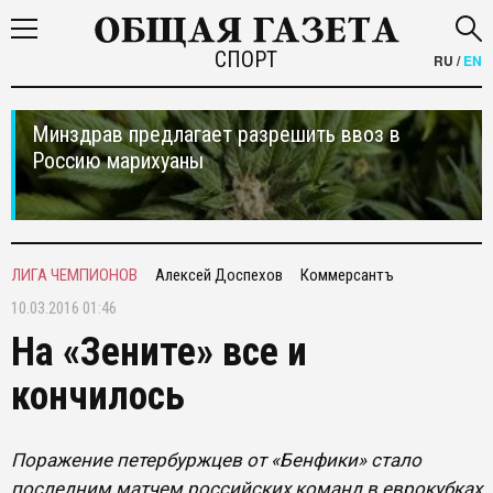
СПОРТ
RU
/
EN
Минздрав предлагает разрешить ввоз в
Россию марихуаны
ЛИГА ЧЕМПИОНОВ
Алексей Доспехов
Коммерсантъ
10.03.2016 01:46
На «Зените» все и
кончилось
Поражение петербуржцев от «Бенфики» стало
последним матчем российских команд в еврокубках