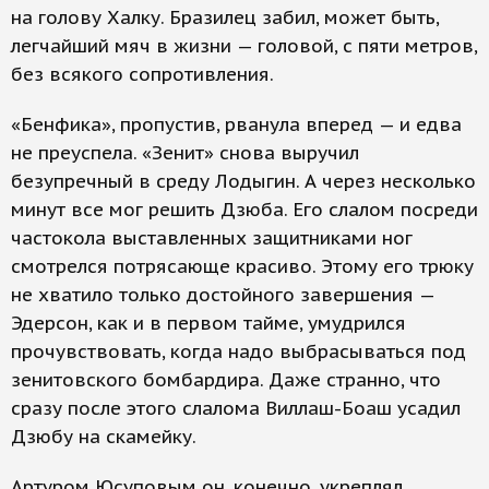
на голову Халку. Бразилец забил, может быть,
легчайший мяч в жизни — головой, с пяти метров,
без всякого сопротивления.
«Бенфика», пропустив, рванула вперед — и едва
не преуспела. «Зенит» снова выручил
безупречный в среду Лодыгин. А через несколько
минут все мог решить Дзюба. Его слалом посреди
частокола выставленных защитниками ног
смотрелся потрясающе красиво. Этому его трюку
не хватило только достойного завершения —
Эдерсон, как и в первом тайме, умудрился
прочувствовать, когда надо выбрасываться под
зенитовского бомбардира. Даже странно, что
сразу после этого слалома Виллаш-Боаш усадил
Дзюбу на скамейку.
Артуром Юсуповым он, конечно, укреплял