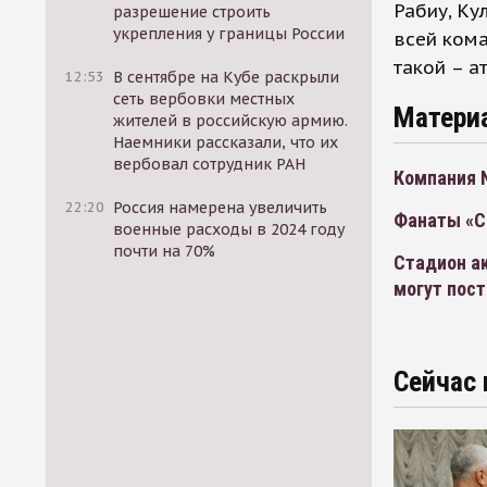
Рабиу, Ку
разрешение строить
укрепления у границы России
всей кома
такой – а
12:53
В сентябре на Кубе раскрыли
сеть вербовки местных
Матери
жителей в российскую армию.
Наемники рассказали, что их
вербовал сотрудник РАН
Компания N
22:20
Россия намерена увеличить
Фанаты «Сп
военные расходы в 2024 году
почти на 70%
Стадион а
могут пос
Сейчас 