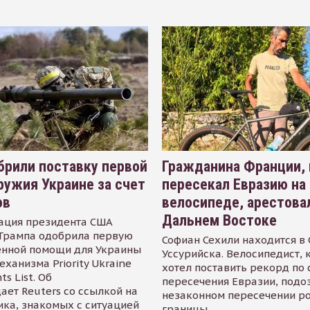
рили поставку первой
Гражданина Франции,
ружия Украине за счет
пересекал Евразию на
ов
велосипеде, арестова
Дальнем Востоке
ация президента США
Трампа одобрила первую
Софиан Сехили находится в
енной помощи для Украины
Уссурийска. Велосипедист,
еханизма Priority Ukraine
хотел поставить рекорд по 
s List. Об
пересечения Евразии, подо
ает Reuters со ссылкой на
незаконном пересечении р
ика, знакомых с ситуацией
границы