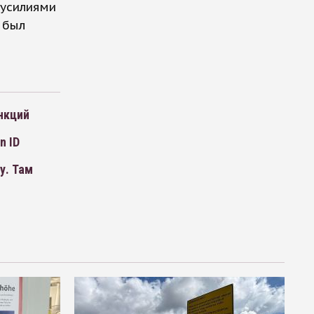
 усилиями
 был
нкций
n ID
у. Там