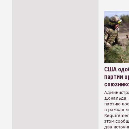
США одоб
партии о
союзник
Администр
Дональда 
партию во
в рамках м
Requirement
этом сообщ
два источн