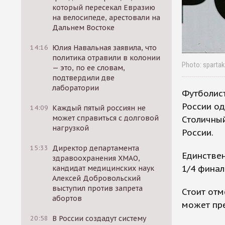
который пересекал Евразию
на велосипеде, арестовали на
Дальнем Востоке
14:16
Юлия Навальная заявила, что
политика отравили в колонии
Photo: sparta
— это, по ее словам,
подтвердили две
лаборатории
Футболис
России од
14:09
Каждый пятый россиян не
может справиться с долговой
Столичный
нагрузкой
России.
15:33
Директор департамента
Единствен
здравоохранения ХМАО,
1/4 финал
кандидат медицинских наук
Алексей Добровольский
выступил против запрета
Стоит отм
абортов
может пре
20:58
В России создадут систему