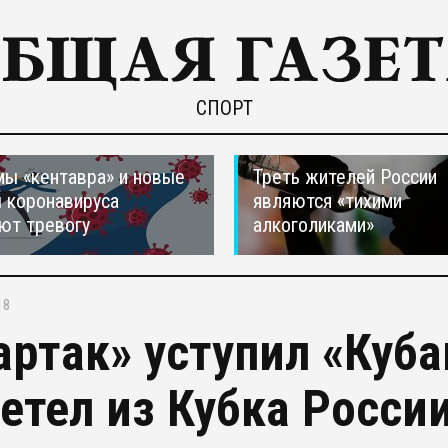
СПОРТ
ы «кентавра» и новые
Треть жителей России
 коронавируса
являются «тихими
ют тревогу
алкоголиками»
18
артак» уступил «Куба
етел из Кубка России