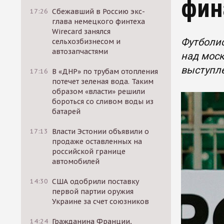
фин
17:26
Сбежавший в Россию экс-
глава немецкого финтеха
Wirecard занялся
Футболис
сельхозбизнесом и
автозапчастями
над моск
выступле
17:16
В «ДНР» по трубам отопления
потечет зеленая вода. Таким
образом «власти» решили
бороться со сливом воды из
батарей
17:13
Власти Эстонии объявили о
продаже оставленных на
российской границе
автомобилей
14:30
США одобрили поставку
первой партии оружия
Украине за счет союзников
14:24
Гражданина Франции,