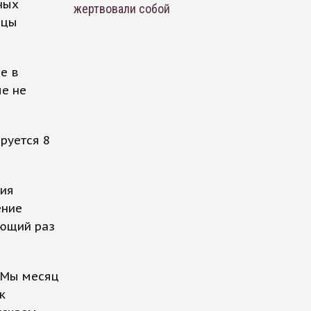
ных
жертвовали собой
рцы
е в
ые не
руется 8
ния
ение
ующий раз
 Мы месяц
к