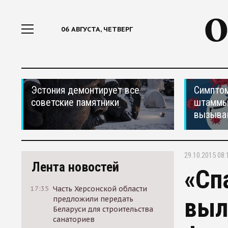
06 АВГУСТА, ЧЕТВЕРГ
Эстония демонтирует все
Симптом
советские памятники
штаммы
вызыва
29.10.2015 08:
Лента новостей
«Сп
17:35
Часть Херсонской области
выл
предложили передать
Беларуси для строительства
санаториев