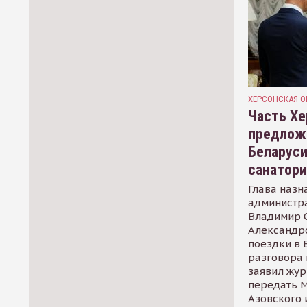
ХЕРСОНСКАЯ О
Часть Хе
предлож
Беларуси
санатор
Глава назн
администр
Владимир С
Александр
поездки в 
разговора 
заявил жур
передать М
Азовского 