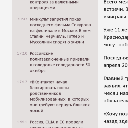
Всего ме
контроля за валютными
операциями
встречи. 
выиграли 
20:47
Минкульт запретил показ
последнего фильма Сокурова
Уже 11 ле
на фестивале в Москве. В нем
Сталин, Черчилль, Гитлер и
Краснодар
Муссолини спорят о жизни
могут поб
17:10
Российские
Последняя
политзаключенные призвали
апреля 20
к голодовке солидарности 30
октября
Главный т
17:12
«ВКонтакте» начал
заявил, ч
блокировать посты
месяц наз
родственников
мобилизованных, в которых
обязатель
они требуют вернуть близких
домой
«Хочу по
назад зде
14:11
Россия, США и ЕС провели
секретные переговоры за