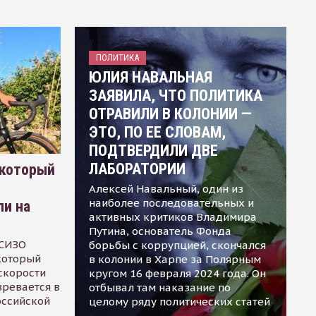
ПОЛИТИКА
ЮЛИЯ НАВАЛЬНАЯ
ЗАЯВИЛА, ЧТО ПОЛИТИКА
ОТРАВИЛИ В КОЛОНИИ —
ЭТО, ПО ЕЕ СЛОВАМ,
ПОДТВЕРДИЛИ ДВЕ
ЛАБОРАТОРИИ
 который
Алексей Навальный, один из
наиболее последовательных и
ли на
активных критиков Владимира
Путина, основатель Фонда
 СИЗО
борьбы с коррупцией, скончался
 который
в колонии в Харпе за Полярным
скорости
кругом 16 февраля 2024 года. Он
зревается в
отбывал там наказание по
оссийской
целому ряду политических статей