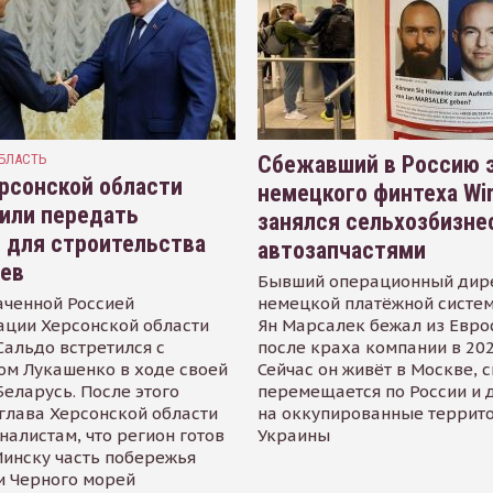
БЛАСТЬ
Сбежавший в Россию э
рсонской области
немецкого финтеха Wi
или передать
занялся сельхозбизне
 для строительства
автозапчастями
иев
Бывший операционный дир
аченной Россией
немецкой платёжной систем
ации Херсонской области
Ян Марсалек бежал из Евр
альдо встретился с
после краха компании в 202
ом Лукашенко в ходе своей
Сейчас он живёт в Москве, 
Беларусь. После этого
перемещается по России и 
глава Херсонской области
на оккупированные террит
налистам, что регион готов
Украины
инску часть побережья
и Черного морей