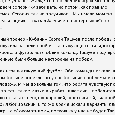
, не удалось. Жаль, что в последних играх мы проп
даем сопернику забивать, но потом, как правило,
мся. Сегодня так не получилось. Мы имели моменты
еализация», – сказал Аленичев в интервью «Спорт-
».
вный тренер «Кубани» Сергей Ташуев после победы 
получилась зрелищной из-за атакующего стиля, кото
ровали футболисты обеих команд. Ташуев подчеркн
ечные были больше настроены на победу.
я игра в атакующий футбол. Обе команды искали ш
ам больше повезло, но у нас большие проблемы в с
лодежь. И мы довольны тем, что ребята чувствуют 
 то есть такие матчи вырабатывают силы победител
о показать сегодня хороший, агрессивный, силовой
был бойцовский. В то же время искали варианты дл
гры с «Локомотивом», поскольку у нас не будет Тли