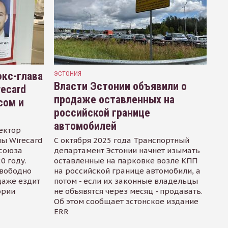
кс-глава
ЭСТОНИЯ
Власти Эстонии объявили о
recard
продаже оставленных на
сом и
российской границе
автомобилей
ектор
ы Wirecard
С октября 2025 года Транспортный
осоюза
департамент Эстонии начнет изымать
0 году.
оставленные на парковке возле КПП
свободно
на российской границе автомобили, а
даже ездит
потом - если их законные владельцы
ории
не объявятся через месяц - продавать.
Об этом сообщает эстонское издание
ERR