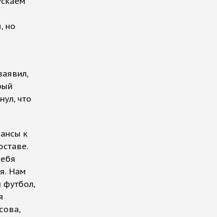
ускаем
, но
заявил,
рый
ул, что
ансы к
оставе.
себя
я. Нам
 футбол,
я
сова,