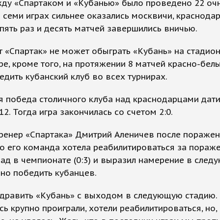
жду «Спартаком и «Кубанью» было проведено 22 оч
В семи играх сильнее оказались москвичи, краснода
пять раз и десять матчей завершились вничью.
т «Спартак» не может обыграть «Кубань» на стадион
е, кроме того, на протяжении 8 матчей красно-бел
едить кубанский клуб во всех турнирах.
 победа столичного клуба над краснодарцами дати
12. Тогда игра закончилась со счетом 2:0.
ренер «Спартака» Дмитрий Аленичев после пораже
то его команда хотела реабилитироваться за пораж
ад в чемпионате (0:3) и выразил намерение в след
но победить кубанцев.
здравить «Кубань» с выходом в следующую стадию.
сь крупно проиграли, хотели реабилитироваться, но, 