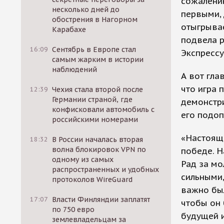
сожалению
несколько дней до
первыми, 
обострения в Нагорном
отыгрывае
Карабахе
подвела р
16:09
Сентябрь в Европе стал
Экспрессу
самым жарким в истории
наблюдений
А вот гла
что игра 
12:39
Чехия стала второй после
Германии страной, где
демонстри
конфисковали автомобиль с
его подоп
российскими номерами
«Настояща
18:32
В России началась вторая
волна блокировок VPN по
победе. Н
одному из самых
Рад за мо
распространенных и удобных
сильными,
протоколов WireGuard
важно был
17:07
Власти Финляндии заплатят
чтобы он 
по 750 евро
будущей и
землевладельцам за