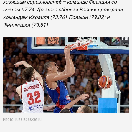
хозяевам соревнований – команде Франции со
счетом 67:74. До этого сборная России проиграла
командам Израиля (73:76), Польши (79:82) и
Финляндии (79:81)
Photo: russiabasket.ru