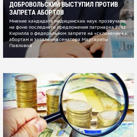
ДОБРОВОЛЬСКИЙ ВЫСТУПИЛ ПРОТИВ
ЗАПРЕТА АБОРТОВ
Мнение кандидата медицинских наук прозвучало
на фоне последнего предложения патриарха РПЦ
Кирилла о федеральном запрете на «склонение» к
абортам и заявления сенатора Маргариты
Павловой