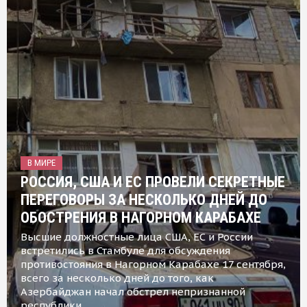
В МИРЕ
РОССИЯ, США И ЕС ПРОВЕЛИ СЕКРЕТНЫЕ
ПЕРЕГОВОРЫ ЗА НЕСКОЛЬКО ДНЕЙ ДО
ОБОСТРЕНИЯ В НАГОРНОМ КАРАБАХЕ
Высшие должностные лица США, ЕС и России
встретились в Стамбуле для обсуждения
противостояния в Нагорном Карабахе 17 сентября,
всего за несколько дней до того, как
Азербайджан начал обстрел непризнанной
республики