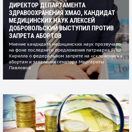
ДИРЕКТОР ДЕПАРТАМЕНТА
ЗДРАВООХРАНЕНИЯ ХМАО, КАНДИДАТ
МЕДИЦИНСКИХ НАУК АЛЕКСЕЙ
ДОБРОВОЛЬСКИЙ ВЫСТУПИЛ ПРОТИВ
ЗАПРЕТА АБОРТОВ
Мнение кандидата медицинских наук прозвучало
на фоне последнего предложения патриарха РПЦ
Кирилла о федеральном запрете на «склонение» к
абортам и заявления сенатора Маргариты
Павловой