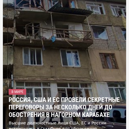
В МИРЕ
РОССИЯ, США И ЕС ПРОВЕЛИ СЕКРЕТНЫЕ
ПЕРЕГОВОРЫ ЗА НЕСКОЛЬКО ДНЕЙ ДО
ОБОСТРЕНИЯ В НАГОРНОМ КАРАБАХЕ
Высшие должностные лица США, ЕС и России
встретились в Стамбуле для обсуждения