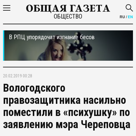
ОБЩЕСТВО
RU
/
EN
В РПЦ упорядочат изгнание бесов
20.02.2019 00:28
Вологодского
правозащитника насильно
поместили в «психушку» по
заявлению мэра Череповца