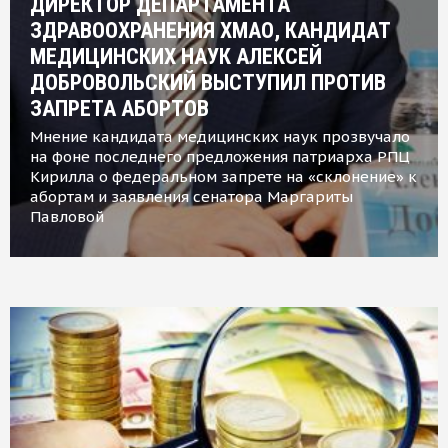
ДИРЕКТОР ДЕПАРТАМЕНТА
ЗДРАВООХРАНЕНИЯ ХМАО, КАНДИДАТ
МЕДИЦИНСКИХ НАУК АЛЕКСЕЙ
ДОБРОВОЛЬСКИЙ ВЫСТУПИЛ ПРОТИВ
ЗАПРЕТА АБОРТОВ
Мнение кандидата медицинских наук прозвучало
на фоне последнего предложения патриарха РПЦ
Кирилла о федеральном запрете на «склонение» к
абортам и заявления сенатора Маргариты
Павловой