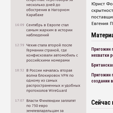
Юрист Фон
несколько дней до
скрытност
обострения в Нагорном
Карабахе
поставщик
Евгения П
16:09
Сентябрь в Европе стал
самым жарким в истории
Матери
наблюдений
12:39
Чехия стала второй после
Пригожин г
Германии страной, где
нехватки р
конфисковали автомобиль с
российскими номерами
Британская
18:32
В России началась вторая
Пригожин п
волна блокировок VPN по
создании в
одному из самых
распространенных и удобных
протоколов WireGuard
17:07
Власти Финляндии заплатят
Сейчас 
по 750 евро
землевладельцам за