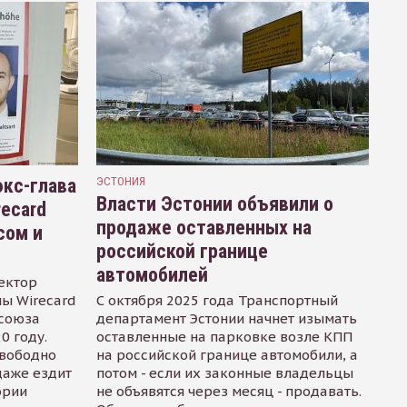
кс-глава
ЭСТОНИЯ
Власти Эстонии объявили о
recard
продаже оставленных на
сом и
российской границе
автомобилей
ектор
ы Wirecard
С октября 2025 года Транспортный
осоюза
департамент Эстонии начнет изымать
0 году.
оставленные на парковке возле КПП
свободно
на российской границе автомобили, а
даже ездит
потом - если их законные владельцы
ории
не объявятся через месяц - продавать.