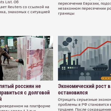
s List. Об
пересечения Евразии, подо
ает Reuters со ссылкой на
незаконном пересечении р
ика, знакомых с ситуацией
границы
пятый россиян не
Экономический рост в
равиться с долговой
остановился
й
Отрицать серьезные эконо
проблемы в РФ становится 
проведенном на платформе
труднее. После сокращения
гляд» среди 1,2 тыс.