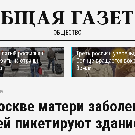
ОБЩЕСТВО
пятый россиянин
Треть россиян уверены,
ехать из страны
Солнце вращается вокр
а
Земли
49
оскве матери заболе
ей пикетируют здани