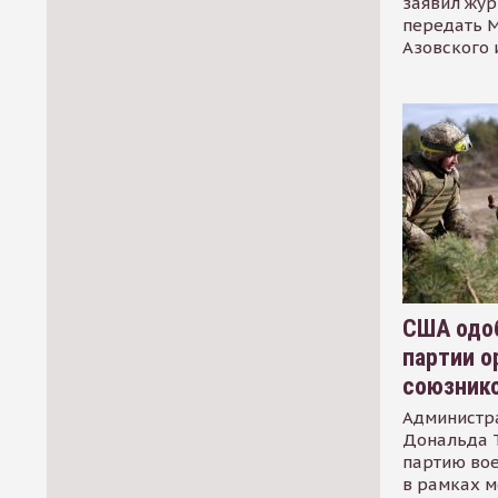
заявил жур
передать М
Азовского 
США одоб
партии о
союзник
Администр
Дональда 
партию во
в рамках м