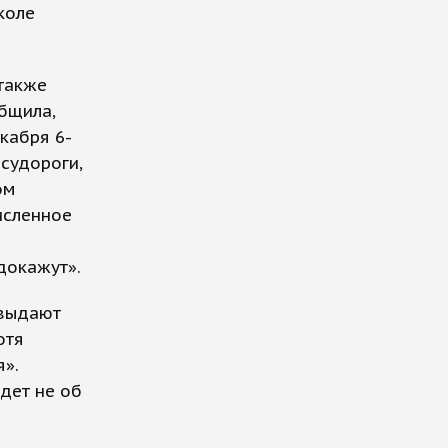
коле
также
бщила,
кабря 6-
 судороги,
ом
исленное
докажут».
 выдают
отя
».
дет не об