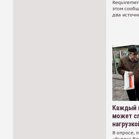
Requirement
этом сообщ
два источн
Каждый 
может сп
нагрузко
В опросе, 
«Яндекс.Вз