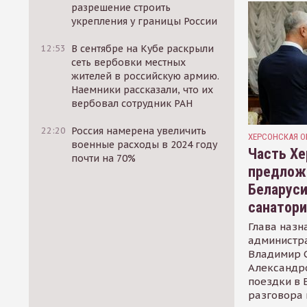
разрешение строить
укрепления у границы России
12:53
В сентябре на Кубе раскрыли
сеть вербовки местных
жителей в российскую армию.
Наемники рассказали, что их
вербовал сотрудник РАН
22:20
Россия намерена увеличить
ХЕРСОНСКАЯ О
военные расходы в 2024 году
Часть Хе
почти на 70%
предлож
Беларуси
санатор
Глава назн
администр
Владимир С
Александр
поездки в 
разговора 