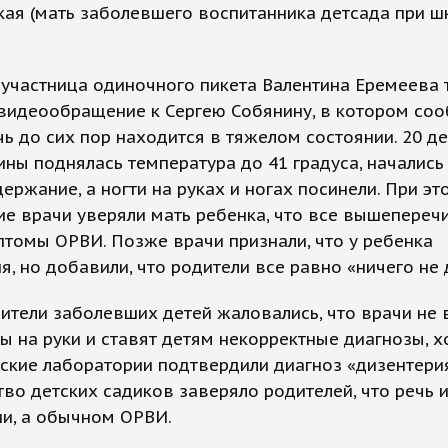
ая (мать заболевшего воспитанника детсада при ш
участница одиночного пикета Валентина Еремеева 
видеообращение к Сергею Собянину, в котором соо
чь до сих пор находится в тяжелом состоянии. 20 де
ины поднялась температура до 41 градуса, начались
держание, а ногти на руках и ногах посинели. При эт
е врачи уверяли мать ребенка, что все вышепереч
птомы ОРВИ. Позже врачи признали, что у ребенка
я, но добавили, что родители все равно «ничего не 
ители заболевших детей жаловались, что врачи не
ы на руки и ставят детям некорректные диагнозы, х
кие лаборатории подтвердили диагноз «дизентерия
во детских садиков заверяло родителей, что речь и
и, а обычном ОРВИ.