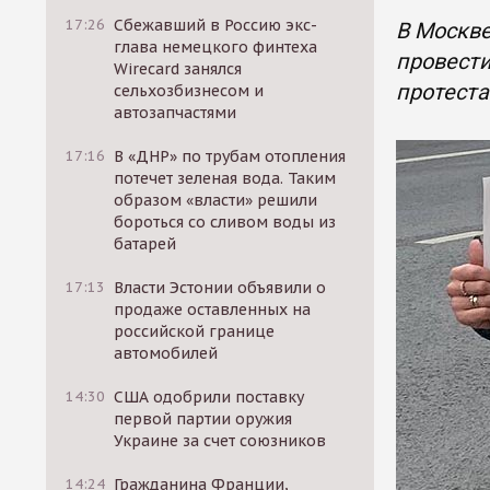
17:26
Сбежавший в Россию экс-
В Москве
глава немецкого финтеха
провести
Wirecard занялся
протест
сельхозбизнесом и
автозапчастями
17:16
В «ДНР» по трубам отопления
потечет зеленая вода. Таким
образом «власти» решили
бороться со сливом воды из
батарей
17:13
Власти Эстонии объявили о
продаже оставленных на
российской границе
автомобилей
14:30
США одобрили поставку
первой партии оружия
Украине за счет союзников
14:24
Гражданина Франции,