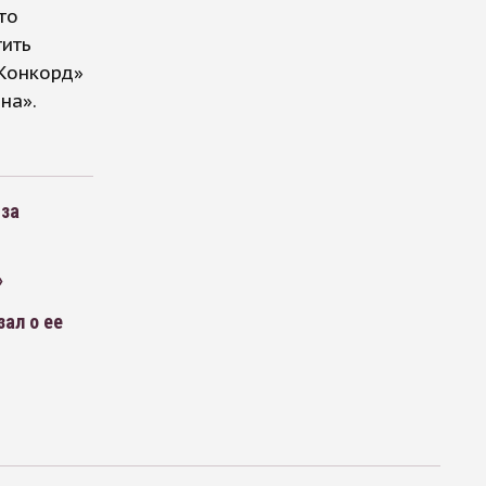
то
тить
«Конкорд»
на».
-за
»
ал о ее