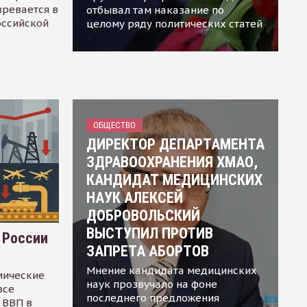
зревается в
отбывал там наказание по
оссийской
целому ряду политических статей
ОБЩЕСТВО
ДИРЕКТОР ДЕПАРТАМЕНТА
ЗДРАВООХРАНЕНИЯ ХМАО,
КАНДИДАТ МЕДИЦИНСКИХ
НАУК АЛЕКСЕЙ
ДОБРОВОЛЬСКИЙ
ВЫСТУПИЛ ПРОТИВ
 России
ЗАПРЕТА АБОРТОВ
Мнение кандидата медицинских
мические
наук прозвучало на фоне
все
последнего предложения
 ВВП в