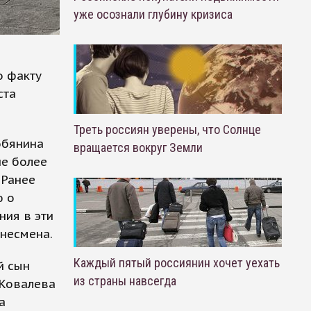
уже осознали глубину кризиса
о факту
ста
Треть россиян уверены, что Солнце
обянина
вращается вокруг Земли
ие более
 Ранее
ю о
ния в эти
знесмена.
Каждый пятый россиянин хочет уехать
й сын
из страны навсегда
 Ковалева
а