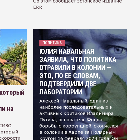
Об этом сообщает эстонское издание
ERR
ПОЛИТИКА
ЮЛИЯ НАВАЛЬНАЯ
ЗАЯВИЛА, ЧТО ПОЛИТИКА
ОТРАВИЛИ В КОЛОНИИ —
ЭТО, ПО ЕЕ СЛОВАМ,
ПОДТВЕРДИЛИ ДВЕ
ЛАБОРАТОРИИ
 который
Алексей Навальный, один из
наиболее последовательных и
ли на
активных критиков Владимира
Путина, основатель Фонда
 СИЗО
борьбы с коррупцией, скончался
 который
в колонии в Харпе за Полярным
скорости
кругом 16 февраля 2024 года. Он