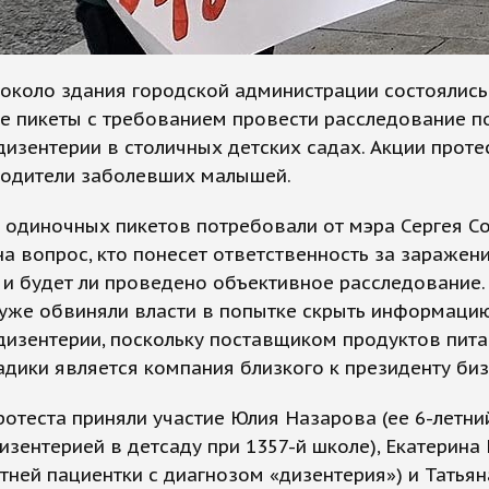
около здания городской администрации состоялись
е пикеты с требованием провести расследование п
изентерии в столичных детских садах. Акции проте
родители заболевших малышей.
 одиночных пикетов потребовали от мэра Сергея С
на вопрос, кто понесет ответственность за заражен
 и будет ли проведено объективное расследование.
 уже обвиняли власти в попытке скрыть информаци
изентерии, поскольку поставщиком продуктов пита
адики является компания близкого к президенту би
ротеста приняли участие Юлия Назарова (ее 6-летни
изентерией в детсаду при 1357-й школе), Екатерина
етней пациентки с диагнозом «дизентерия») и Татьян