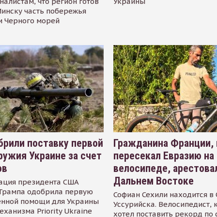
налистам, что регион готов
Украины
инску часть побережья
и Черного морей
рили поставку первой
Гражданина Франции,
ружия Украине за счет
пересекал Евразию на
ов
велосипеде, арестова
Дальнем Востоке
ация президента США
Трампа одобрила первую
Софиан Сехили находится в
енной помощи для Украины
Уссурийска. Велосипедист,
еханизма Priority Ukraine
хотел поставить рекорд по 