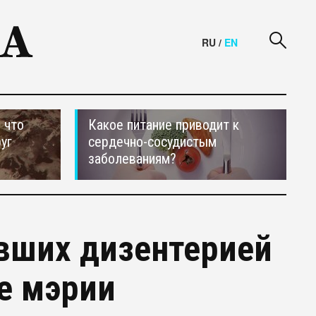
RU
/
EN
 что
Какое питание приводит к
уг
сердечно-сосудистым
заболеваниям?
вших дизентерией
е мэрии