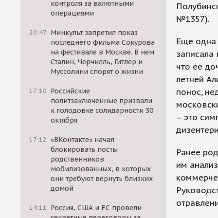
контроля за валютными
Полубинск
операциями
№1357).
20:47
Минкульт запретил показ
Еще одна 
последнего фильма Сокурова
на фестивале в Москве. В нем
записала 
Сталин, Черчилль, Гитлер и
что ее до
Муссолини спорят о жизни
летней Ал
понос, не
17:10
Российские
политзаключенные призвали
московски
к голодовке солидарности 30
– это сим
октября
дизентери
17:12
«ВКонтакте» начал
блокировать посты
Ранее род
родственников
им анализ
мобилизованных, в которых
коммерчес
они требуют вернуть близких
домой
Руководст
отравлени
14:11
Россия, США и ЕС провели
секретные переговоры за