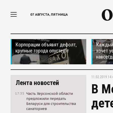
07 АВГУСТА, ПЯТНИЦА
Корпорации объявят дефолт,
Каждый 
крупные города опустеют
хочет у
навсегд
11.02.2019 14:
Лента новостей
В М
17:35
Часть Херсонской области
дет
предложили передать
Беларуси для строительства
санаториев