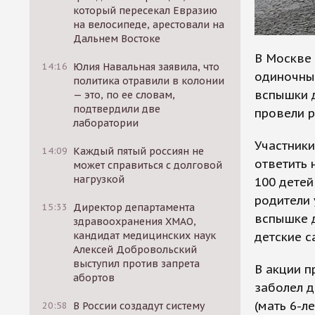
который пересекал Евразию
на велосипеде, арестовали на
Дальнем Востоке
В Москве 
14:16
Юлия Навальная заявила, что
одиночны
политика отравили в колонии
вспышки д
— это, по ее словам,
подтвердили две
провели 
лаборатории
Участники
14:09
Каждый пятый россиян не
ответить 
может справиться с долговой
нагрузкой
100 детей
родители
15:33
Директор департамента
вспышке д
здравоохранения ХМАО,
детские с
кандидат медицинских наук
Алексей Добровольский
выступил против запрета
В акции п
абортов
заболел д
(мать 6-л
20:58
В России создадут систему