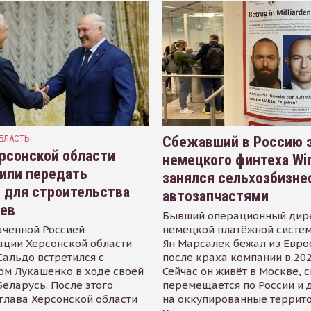
БЛАСТЬ
Сбежавший в Россию э
рсонской области
немецкого финтеха Wi
или передать
занялся сельхозбизне
 для строительства
автозапчастями
иев
Бывший операционный дир
аченной Россией
немецкой платёжной систем
ации Херсонской области
Ян Марсалек бежал из Евр
альдо встретился с
после краха компании в 202
ом Лукашенко в ходе своей
Сейчас он живёт в Москве, 
Беларусь. После этого
перемещается по России и 
глава Херсонской области
на оккупированные террит